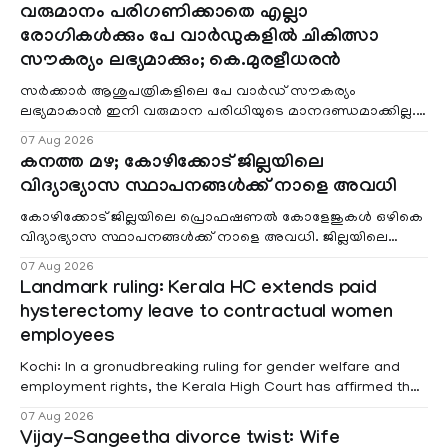
വരുമാനം പരിഗണിക്കാതെ എല്ലാ
രോഗികൾക്കും പേ വാർഡുകളിൽ ചികിത്സാ
സൗകര്യം ലഭ്യമാക്കും; കെ.മുരളീധരൻ
സർക്കാർ ആശുപത്രികളിലെ പേ വാർഡ് സൗകര്യം
ലഭ്യമാകാൻ ഇനി വരുമാന പരിധിയുടെ മാനദണ്ഡമാക്കില്ല.
വരുമാനം പരിഗണിക്കാതെ എല്ലാ രോഗികൾക്കും പേ വാർഡു
07 Aug 2026
കനത്ത മഴ; കോഴിക്കോട് ജില്ലയിലെ
വിദ്യാഭ്യാസ സ്ഥാപനങ്ങൾക്ക് നാളെ അവധി
കോഴിക്കോട് ജില്ലയിലെ പ്രൊഫഷണൽ കോളേജുകൾ ഒഴികെ
വിദ്യാഭ്യാസ സ്ഥാപനങ്ങൾക്ക് നാളെ അവധി. ജില്ലയിലെ
മലയോര- തീരദേശ മേഖലകളിലും മറ്റും ശക്തമായ മഴയു
07 Aug 2026
Landmark ruling: Kerala HC extends paid
hysterectomy leave to contractual women
employees
Kochi: In a gronudbreaking ruling for gender welfare and
employment rights, the Kerala High Court has affirmed that
female contractual staff employed in government-funded
07 Aug 2026
projects are eligible for paid medical leave following
Vijay-Sangeetha divorce twist: Wife
hysterectomy surgery under the Kerala Service Rules