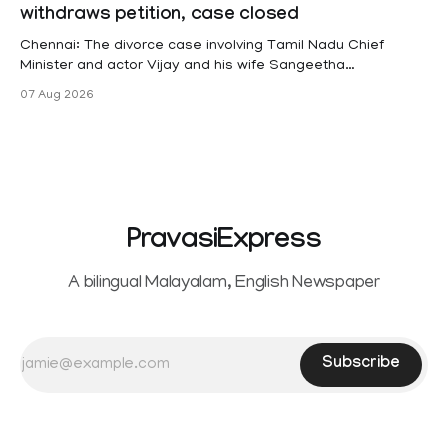
withdraws petition, case closed
(KSR). The court noted that since essential benefits like
maternity
Chennai: The divorce case involving Tamil Nadu Chief
Minister and actor Vijay and his wife Sangeetha
Sowrnalingam has taken a new turn after Sangeetha
07 Aug 2026
Sowrnalingam has taken a new turn after Sangeetha
reportedly withdrew the divorce petition she had filed
seeking separation from Vijay. Following the withdrawal of
the petition,
PravasiExpress
A bilingual Malayalam, English Newspaper
Subscribe