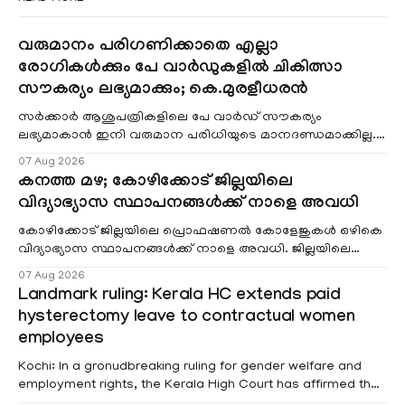
വരുമാനം പരിഗണിക്കാതെ എല്ലാ
രോഗികൾക്കും പേ വാർഡുകളിൽ ചികിത്സാ
സൗകര്യം ലഭ്യമാക്കും; കെ.മുരളീധരൻ
സർക്കാർ ആശുപത്രികളിലെ പേ വാർഡ് സൗകര്യം
ലഭ്യമാകാൻ ഇനി വരുമാന പരിധിയുടെ മാനദണ്ഡമാക്കില്ല.
വരുമാനം പരിഗണിക്കാതെ എല്ലാ രോഗികൾക്കും പേ വാർഡു
07 Aug 2026
കനത്ത മഴ; കോഴിക്കോട് ജില്ലയിലെ
വിദ്യാഭ്യാസ സ്ഥാപനങ്ങൾക്ക് നാളെ അവധി
കോഴിക്കോട് ജില്ലയിലെ പ്രൊഫഷണൽ കോളേജുകൾ ഒഴികെ
വിദ്യാഭ്യാസ സ്ഥാപനങ്ങൾക്ക് നാളെ അവധി. ജില്ലയിലെ
മലയോര- തീരദേശ മേഖലകളിലും മറ്റും ശക്തമായ മഴയു
07 Aug 2026
Landmark ruling: Kerala HC extends paid
hysterectomy leave to contractual women
employees
Kochi: In a gronudbreaking ruling for gender welfare and
employment rights, the Kerala High Court has affirmed that
female contractual staff employed in government-funded