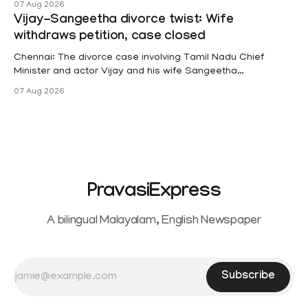
07 Aug 2026
projects are eligible for paid medical leave following
Vijay-Sangeetha divorce twist: Wife
hysterectomy surgery under the Kerala Service Rules
withdraws petition, case closed
(KSR). The court noted that since essential benefits like
maternity
Chennai: The divorce case involving Tamil Nadu Chief
Minister and actor Vijay and his wife Sangeetha
Sowrnalingam has taken a new turn after Sangeetha
07 Aug 2026
Sowrnalingam has taken a new turn after Sangeetha
reportedly withdrew the divorce petition she had filed
seeking separation from Vijay. Following the withdrawal of
the petition,
PravasiExpress
A bilingual Malayalam, English Newspaper
Subscribe