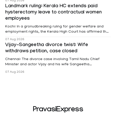
07 Aug 2026
Landmark ruling: Kerala HC extends paid
hysterectomy leave to contractual women
employees
Kochi: In a gronudbreaking ruling for gender welfare and
employment rights, the Kerala High Court has affirmed that
female contractual staff employed in government-funded
07 Aug 2026
projects are eligible for paid medical leave following
Vijay-Sangeetha divorce twist: Wife
hysterectomy surgery under the Kerala Service Rules
withdraws petition, case closed
(KSR). The court noted that since essential benefits like
maternity
Chennai: The divorce case involving Tamil Nadu Chief
Minister and actor Vijay and his wife Sangeetha
Sowrnalingam has taken a new turn after Sangeetha
07 Aug 2026
Sowrnalingam has taken a new turn after Sangeetha
reportedly withdrew the divorce petition she had filed
seeking separation from Vijay. Following the withdrawal of
the petition,
PravasiExpress