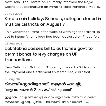
New Delhi: The Centre on Thursday informed the Rajya
Sabha that expenditure on Prime Minister Narendra Modi's
foreign visits has crossed ₹74.5 crore in 2026 so far. The
07 Aug 2026
information was provided by Minister of State for External
Kerala rain holiday: Schools, colleges closed in
Affairs Pabitra Margherita in a written reply to questions
multiple districts on August 7
raised
Thiruvananthapuram: In the wake of warnings that rainfall is
set to intensify, a holiday has been declared on Friday for
educational institutions across Pathanamthitta, Alappuzha,
06 Aug 2026
Kottayam, Wayanad and Kasaragod districts. Meanwhile, a
Lok Sabha passes bill to authorise govt to
red alert remains in place on Thursday for Kottayam,
permit banks to levy charges on UPI
Pathanamtitta and Idukki districts. Following a red alert on
transactions
New Delhi : Lok Sabha on Thursday passed a Bill to amend
the Payment and Settlement Systems Act, 2007 that
authorises the government to permit banks and other
06 Aug 2026
service providers to levy charges on payments through
റിവഞ്ച് സ്റ്റോറിയുമായി ഇമ്രാൻ ഹാഷ്മി;
unified payments interface (UPI) and other notified
'ആവാരാപ്പൻ 2' ട്രെയ്‌ലർ പുറത്ത്
electronic payment modes. The amendment passed by the
ഇമ്രാൻ ഹാഷ്മിയെ കേന്ദ്ര കഥാപാത്രമാക്കി നിതിൻ കാക്കർ
ഒരുക്കുന്ന ഏറ്റവും പുതിയ ചിത്രമാണ് 'ആവാരാപ്പൻ 2'.