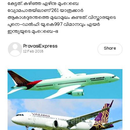
കേട്ടത്. കഴിഞ്ഞ ഏഴിനു മുംെബെ
വ്യോമപാതയിലാണ് 261 യാത്രക്കാര്‍
ആകാശദുരന്തത്തെ മുഖാമുഖം കണ്ടത്. വിസ്താരയുടെ
പുനെ-ഡല്‍ഹി യു.കെ997 വിമാനവും എയര്‍
ഇന്ത്യയുടെ മുംെബെ-ഭ
PravasiExpress
Share
12 Feb 2018