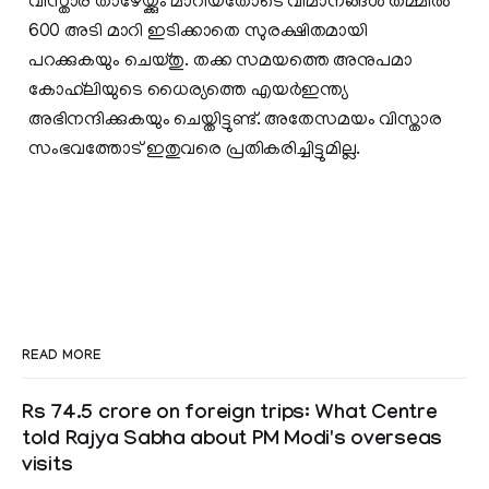
വിസ്താര താഴേയ്ക്കും മാറിയതോടെ വിമാനങ്ങള്‍ തമ്മില്‍
600 അടി മാറി ഇടിക്കാതെ സുരക്ഷിതമായി
പറക്കുകയും ചെയ്തു. തക്ക സമയത്തെ അനുപമാ
കോഹ്‌ലിയുടെ ധൈര്യത്തെ എയര്‍ഇന്ത്യ
അഭിനന്ദിക്കുകയും ചെയ്തിട്ടുണ്ട്. അതേസമയം വിസ്താര
സംഭവത്തോട് ഇതുവരെ പ്രതികരിച്ചിട്ടുമില്ല.
READ MORE
Rs 74.5 crore on foreign trips: What Centre
told Rajya Sabha about PM Modi's overseas
visits