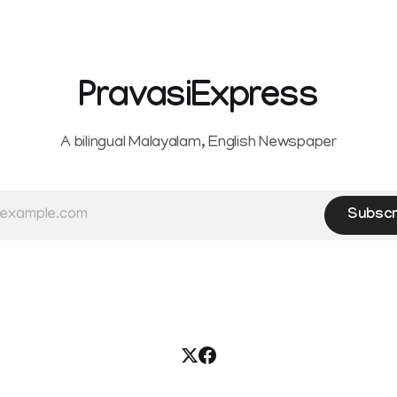
hysterectomy surgery under t
Service Rules (KSR). The court noted
that since essential benefits l
maternity
PravasiExpress
A bilingual Malayalam, English Newspaper
Subscr