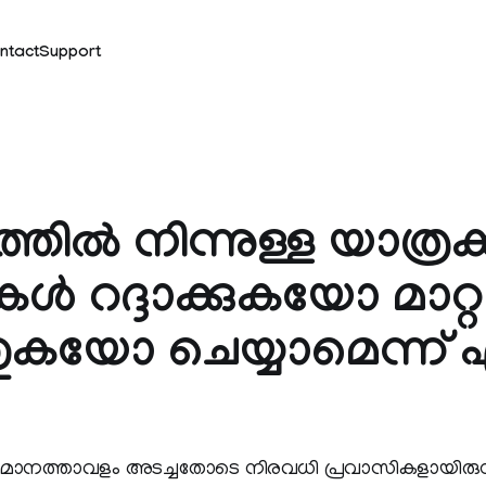
ntact
Support
ില്‍ നിന്നുള്ള യാത്രക്ക
റുകള്‍ റദ്ദാക്കുകയോ മാറ്റ
തുകയോ ചെയ്യാമെന്ന് 
വിമാനത്താവളം അടച്ചതോടെ നിരവധി പ്രവാസികളായിരുന