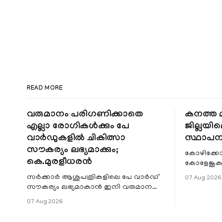
READ MORE
വരുമാനം പരിഗണിക്കാതെ
കനത്ത മ
എല്ലാ രോഗികൾക്കും പേ
ജില്ലയില
വാർഡുകളിൽ ചികിത്സാ
സ്ഥാപന
സൗകര്യം ലഭ്യമാക്കും;
കോഴിക്കോ
കെ.മുരളീധരൻ
കോളേജുകൾ
സ്ഥാപനങ്
സർക്കാർ ആശുപത്രികളിലെ പേ വാർഡ്
07 Aug 2026
ജില്ലയില
സൗകര്യം ലഭ്യമാകാൻ ഇനി വരുമാന
മേഖലകളിലു
പരിധിയുടെ മാനദണ്ഡമാക്കില്ല.
07 Aug 2026
വരുമാനം പരിഗണിക്കാതെ എല്ലാ
രോഗികൾക്കും പേ വാർഡു