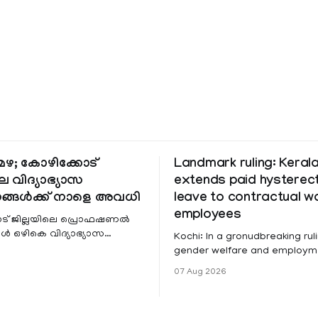
ഴ; കോഴിക്കോട്
Landmark ruling: Keral
െ വിദ്യാഭ്യാസ
extends paid hystere
ങ്ങൾക്ക് നാളെ അവധി
leave to contractual 
employees
ട് ജില്ലയിലെ പ്രൊഫഷണൽ
 ഒഴികെ വിദ്യാഭ്യാസ
Kochi: In a gronudbreaking ruli
ങൾക്ക് നാളെ അവധി.
gender welfare and employme
െ മലയോര- തീരദേശ
the Kerala High Court has aff
07 Aug 2026
ം മറ്റും ശക്തമായ മഴയു
female contractual staff emp
government-funded projects a
for paid medical leave followi