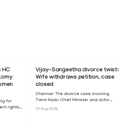
a HC
Vijay-Sangeetha divorce twist:
ctomy
Wife withdraws petition, case
women
closed
Chennai: The divorce case involving
Tamil Nadu Chief Minister and actor
ng for
Vijay and his wife Sangeetha
nt rights,
07 Aug 2026
Sowrnalingam has taken a new turn
irmed that
after Sangeetha Sowrnalingam has
loyed in
taken a new turn after Sangeetha
re eligible
reportedly withdrew the divorce petition
ng