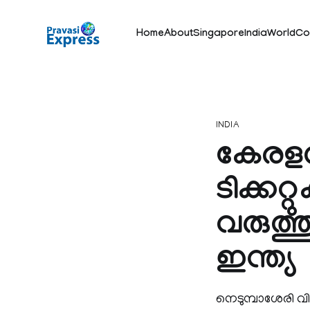
Home
About
Singapore
India
World
Co
INDIA
കേരളത്ത
ടിക്കറ്
വരുത്
ഇന്ത്യ
നെടുമ്പാശേരി 