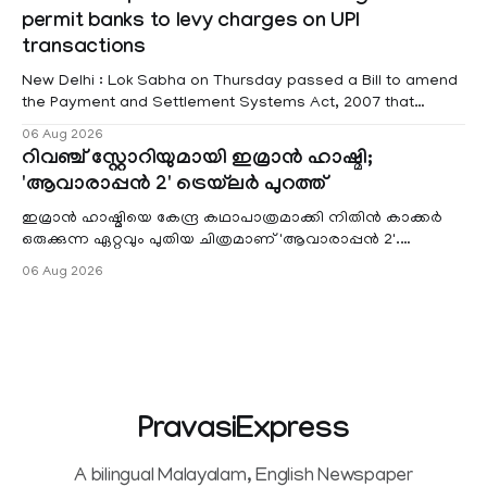
red alert remains in place on Thursday for Kottayam,
permit banks to levy charges on UPI
Pathanamtitta and Idukki districts. Following a red alert on
transactions
New Delhi : Lok Sabha on Thursday passed a Bill to amend
the Payment and Settlement Systems Act, 2007 that
authorises the government to permit banks and other
06 Aug 2026
service providers to levy charges on payments through
റിവഞ്ച് സ്റ്റോറിയുമായി ഇമ്രാൻ ഹാഷ്മി;
unified payments interface (UPI) and other notified
'ആവാരാപ്പൻ 2' ട്രെയ്‌ലർ പുറത്ത്
electronic payment modes. The amendment passed by the
ഇമ്രാൻ ഹാഷ്മിയെ കേന്ദ്ര കഥാപാത്രമാക്കി നിതിൻ കാക്കർ
ഒരുക്കുന്ന ഏറ്റവും പുതിയ ചിത്രമാണ് 'ആവാരാപ്പൻ 2'.
ഐഎംഡിബി പട്ടിക
06 Aug 2026
PravasiExpress
A bilingual Malayalam, English Newspaper