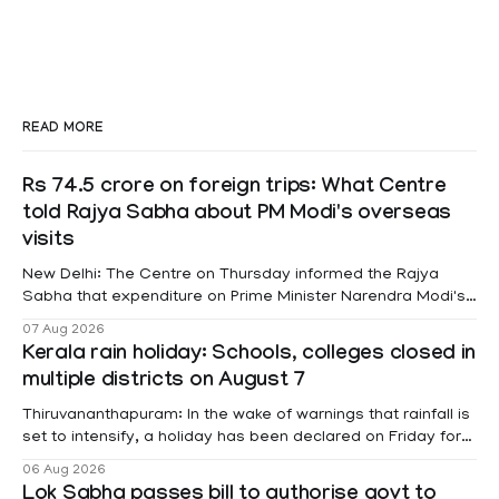
READ MORE
Rs 74.5 crore on foreign trips: What Centre
told Rajya Sabha about PM Modi's overseas
visits
New Delhi: The Centre on Thursday informed the Rajya
Sabha that expenditure on Prime Minister Narendra Modi's
foreign visits has crossed ₹74.5 crore in 2026 so far. The
07 Aug 2026
information was provided by Minister of State for External
Kerala rain holiday: Schools, colleges closed in
Affairs Pabitra Margherita in a written reply to questions
multiple districts on August 7
raised
Thiruvananthapuram: In the wake of warnings that rainfall is
set to intensify, a holiday has been declared on Friday for
educational institutions across Pathanamthitta, Alappuzha,
06 Aug 2026
Kottayam, Wayanad and Kasaragod districts. Meanwhile, a
Lok Sabha passes bill to authorise govt to