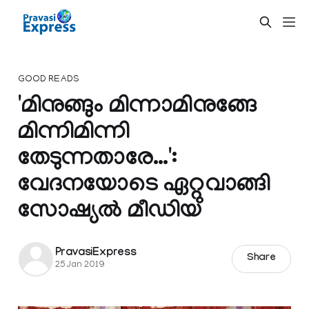
GOOD READS
'മിനുങ്ങും മിന്നാമിനുങ്ങേ
മിന്നിമിന്നി
തേടുന്നതാരേ...':
വേദനയോടെ ഏറ്റുവാങ്ങി
സോഷ്യൽ മീഡിയ
PravasiExpress
Share
25 Jan 2019