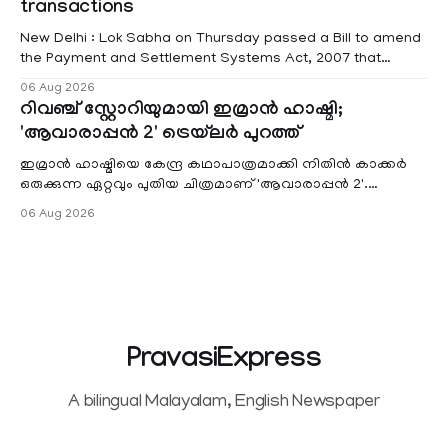
transactions
New Delhi : Lok Sabha on Thursday passed a Bill to amend
the Payment and Settlement Systems Act, 2007 that
authorises the government to permit banks and other
06 Aug 2026
service providers to levy charges on payments through
റിവഞ്ച് സ്റ്റോറിയുമായി ഇമ്രാൻ ഹാഷ്മി;
unified payments interface (UPI) and other notified
'ആവാരാപ്പൻ 2' ട്രെയ്‌ലർ പുറത്ത്
electronic payment modes. The amendment passed by the
ഇമ്രാൻ ഹാഷ്മിയെ കേന്ദ്ര കഥാപാത്രമാക്കി നിതിൻ കാക്കർ
ഒരുക്കുന്ന ഏറ്റവും പുതിയ ചിത്രമാണ് 'ആവാരാപ്പൻ 2'.
ഐഎംഡിബി പട്ടിക
06 Aug 2026
PravasiExpress
A bilingual Malayalam, English Newspaper