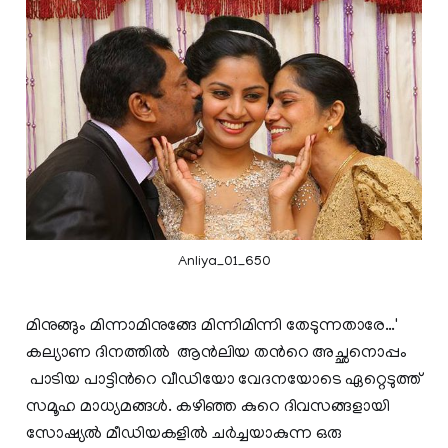
Anliya_01_650
മിനുങ്ങും മിന്നാമിനുങ്ങേ മിന്നിമിന്നി തേടുന്നതാരേ…'
കല്യാണ ദിനത്തിൽ ആന്‍ലിയ തന്‍റെ അച്ഛനൊപ്പം
പാടിയ പാട്ടിന്‍റെ വീഡിയോ വേദനയോടെ ഏറ്റെടുത്ത്
സമൂഹ മാധ്യമങ്ങൾ. കഴിഞ്ഞ കുറെ ദിവസങ്ങളായി
സോഷ്യൽ മീഡിയകളിൽ ചർച്ചയാകുന്ന ഒരു