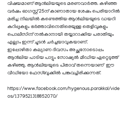
വിഷയമാണ് ആൻലിയയുടെ മരണവാർത്ത. കഴിഞ്ഞ
വര്‍ഷം ഓഗസ്റ്റ് 25ന് കാണാതായ ശേഷം പെരിയാറില്‍
മരിച്ച നിലയില്‍ കണ്ടെത്തിയ ആന്‍ലിയയുടെ ഡയറി
കുറിപ്പുകളും ഭർത്താവിനെതിരെയുള്ള തെളിവുകളും
പൊലീസിന് നല്‍കാനായി തയ്യാറാക്കിയ പരാതിയും
എല്ലാം ഇന്ന് ചൂടൻ ചര്‍ച്ചയാവുകയാണ്.
ഇപ്പോഴിതാ കല്യാണ ദിവസം അച്ഛനോടൊപ്പം
ആൻലിയ പാടിയ പാട്ടും സോഷ്യൽ മീഡിയ ഏറ്റെടുത്ത്
കഴിഞ്ഞു. ആന്‍ലിയയുടെ പിതാവ് തന്നെയാണ് ഈ
വീഡിയോ ഫേസ്ബുക്കില്‍ പങ്കുവച്ചിരിക്കുന്നത്.
https://www.facebook.com/hygenous.parakkal/vide
os/1379521318852070/