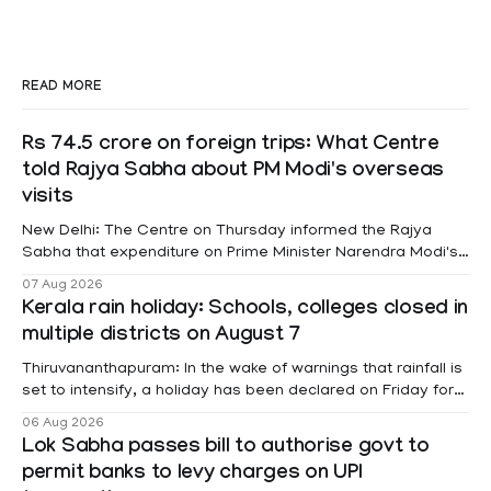
READ MORE
Rs 74.5 crore on foreign trips: What Centre
told Rajya Sabha about PM Modi's overseas
visits
New Delhi: The Centre on Thursday informed the Rajya
Sabha that expenditure on Prime Minister Narendra Modi's
foreign visits has crossed ₹74.5 crore in 2026 so far. The
07 Aug 2026
information was provided by Minister of State for External
Kerala rain holiday: Schools, colleges closed in
Affairs Pabitra Margherita in a written reply to questions
multiple districts on August 7
raised
Thiruvananthapuram: In the wake of warnings that rainfall is
set to intensify, a holiday has been declared on Friday for
educational institutions across Pathanamthitta, Alappuzha,
06 Aug 2026
Kottayam, Wayanad and Kasaragod districts. Meanwhile, a
Lok Sabha passes bill to authorise govt to
red alert remains in place on Thursday for Kottayam,
permit banks to levy charges on UPI
Pathanamtitta and Idukki districts. Following a red alert on