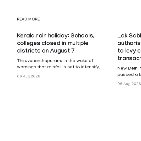
READ MORE
Kerala rain holiday: Schools,
Lok Sabh
colleges closed in multiple
authoris
districts on August 7
to levy 
transac
Thiruvananthapuram: In the wake of
warnings that rainfall is set to intensify,
New Delhi 
a holiday has been declared on
passed a B
06 Aug 2026
Friday for educational institutions across
Settlement
06 Aug 2026
Pathanamthitta, Alappuzha, Kottayam,
authorises
Wayanad and Kasaragod districts.
banks and 
Meanwhile, a red alert remains in place
levy charg
on Thursday for Kottayam,
unified pa
Pathanamtitta and Idukki districts.
other noti
Following a red alert on
mo