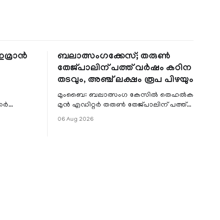
 ഇമ്രാൻ
ബലാത്സംഗക്കേസ്; തരുൺ
തേജ്‌പാലിന് പത്ത് വർഷം കഠിന
തടവും, അഞ്ച് ലക്ഷം രൂപ പിഴയും
മുംബൈ: ബലാത്സംഗ കേസിൽ തെഹൽക
്കർ
മുൻ എഡിറ്റർ തരുൺ തേജ്‌പാലിന് പത്ത്
രമാണ്
വർഷം കഠിന തടവും അഞ്ചു ലക്ഷം രൂപ
06 Aug 2026
പട്ടിക
പിഴയും. ബോംബെ ഹൈക്കോടതിയാണ്
ശിക്ഷ വിധി