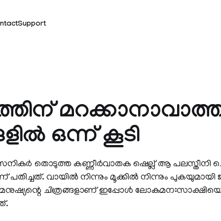
ntact
Support
തിന് മറക്കാനാവാത്
ങളില്‍ ഒന്ന് കൂടി
ികർ തൊടുത്ത കണ്ണീർവാതക ഷെല്ല് ആ പലസ്തീനി ചെറു
പതിച്ചത്. വായില്‍ നിന്നും മൂക്കില്‍ നിന്നും പുകയുമായി
 മനുഷ്യന്റെ ചിത്രങ്ങളാണ് ഇപ്പോള്‍ ലോകമന:സാക്ഷിയ
ത്.