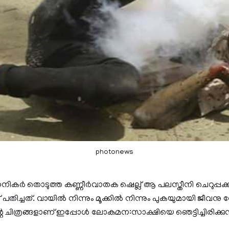
photonews
കർ തൊടുത്ത കണ്ണീർവാതക ഷെല്ല് ആ പലസ്തീനി ചെറുപ്പക്ക
തിച്ചത്. വായില്‍ നിന്നും മൂക്കില്‍ നിന്നും പുകയുമായി ജീവനു 
െ ചിത്രങ്ങളാണ് ഇപ്പോള്‍ ലോകമന:സാക്ഷിയെ ഞെട്ടിച്ചിരിക്കുന