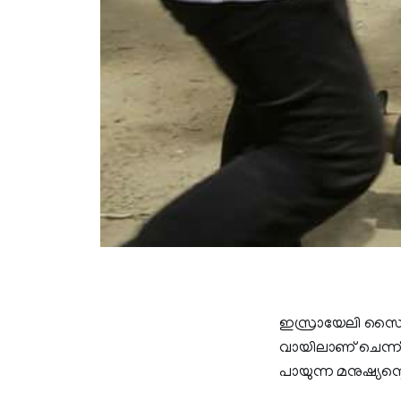
ഇസ്രായേലി സൈനി
വായിലാണ് ചെന്ന് പ
പായുന്ന മനുഷ്യന്റ