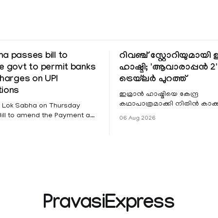
a passes bill to
റിവഞ്ച് സ്റ്റോറിയുമായി
e govt to permit banks
ഹാഷ്മി; 'ആവാരാപ്പൻ 2'
charges on UPI
ട്രെയ്‌ലർ പുറത്ത്
tions
ഇമ്രാൻ ഹാഷ്മിയെ കേന്ദ്ര
കഥാപാത്രമാക്കി നിതിൻ കാക
: Lok Sabha on Thursday
ഒരുക്കുന്ന ഏറ്റവും പുതിയ ചിത്
ill to amend the Payment and
06 Aug 2026
'ആവാരാപ്പൻ 2'. ഐഎംഡിബി 
 Systems Act, 2007 that
 the government to permit
other service providers to
es on payments through
yments interface (UPI) and
fied electronic payment
des. The amendment passed by the
PravasiExpress