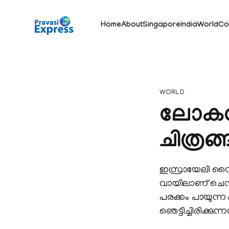
Home
About
Singapore
India
World
Co
WORLD
ലോകത്
ചിത്രങ്
ഇസ്രായേലി സൈന
വായിലാണ് ചെന്ന് 
പരക്കം പായുന്ന
ഞെട്ടിച്ചിരിക്കുന്ന