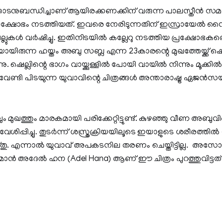
ടനുബന്ധിച്ചാണ് ആയിരക്കണക്കിന് വരുന്ന പാലസ്തീന്‍ സമ
 പ്രക്ഷോഭം നടത്തിയത്. ഇവരെ നേരിടുന്നതിന് ഇസ്രായേല്‍ സ
ലുകള്‍ വര്‍ഷിച്ചു. ഇതിനിടയില്‍ കല്ലേറു നടത്തിയ പ്രക്ഷോഭകര
യായിരുന്ന ഹയ്തം അബു സബ്ല എന്ന 23കാരന്റെ മുഖത്തേയ്ക്ക് ഷെ
 ഷെല്ലിന്റെ ഭാഗം വായ്ക്കുള്ളില്‍ പോയി വായില്‍ നിന്നും മൂക്കില്‍
ണ്ടി പിടയുന്ന യുവാവിന്റെ ചിത്രങ്ങള്‍ അന്താരാഷ്ട്ര ഏജന്‍സ
ം മുഖത്തും മാരകമായി പരിക്കേറ്റിട്ടുണ്ട്. കുഴഞ്ഞു വീണ അബു
േശിപ്പിച്ചു. തുടര്‍ന്ന് ശസ്ത്രക്രിയയിലൂടെ ഇയാളുടെ ശരീരത്തില്‍ 
്തു. എന്നാല്‍ യുവാവ് അപകടനില തരണം ചെയ്തിട്ടില്ല. അസോ
മറാമാൻ അദേൽ ഹന (Adel Hana) ആണ് ഈ ചിത്രം പുറത്തുവിട്ടത്