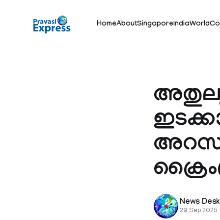
Home
About
Singapore
India
World
Co
അതുല്
ഇടക്കാ
അറസ്റ്
ക്രൈംബ
News Des
29 Sep 2025