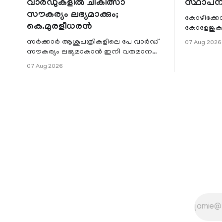
വാർഡുകളിൽ ചികിത്സാ
സ്ഥാപന
സൗകര്യം ലഭ്യമാക്കും;
കോഴിക്കോ
കെ.മുരളീധരൻ
കോളേജുകൾ
സ്ഥാപനങ്
സർക്കാർ ആശുപത്രികളിലെ പേ വാർഡ്
07 Aug 2026
ജില്ലയില
സൗകര്യം ലഭ്യമാകാൻ ഇനി വരുമാന
മേഖലകളിലു
പരിധിയുടെ മാനദണ്ഡമാക്കില്ല.
07 Aug 2026
വരുമാനം പരിഗണിക്കാതെ എല്ലാ
രോഗികൾക്കും പേ വാർഡു