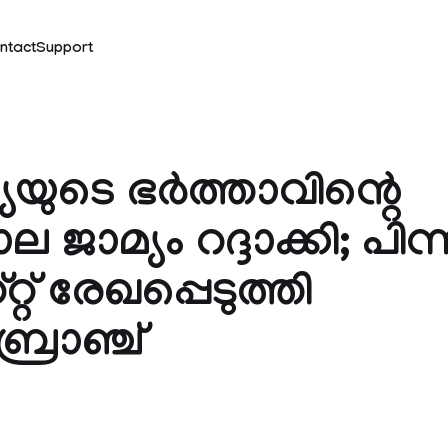
ntact
Support
യയുടെ ഭർത്താവിന്റെ
ല ജാമ്യം റദ്ദാക്കി; പി
റ് രേഖപ്പെടുത്തി
്രാഞ്ച്
k