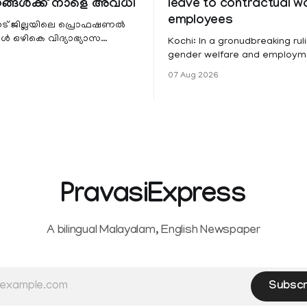
ങ്ങൾക്ക് നാളെ അവധി
leave to contractual 
employees
ട് ജില്ലയിലെ പ്രൊഫഷണൽ
 ഒഴികെ വിദ്യാഭ്യാസ
Kochi: In a gronudbreaking ruli
ങൾക്ക് നാളെ അവധി.
gender welfare and employme
െ മലയോര- തീരദേശ
the Kerala High Court has aff
07 Aug 2026
ം മറ്റും ശക്തമായ മഴയു
female contractual staff emp
government-funded projects a
for paid medical leave followi
hysterectomy surgery under t
Service Rules (KSR). The court noted
that since essential benefits l
maternity
PravasiExpress
A bilingual Malayalam, English Newspaper
Subscr