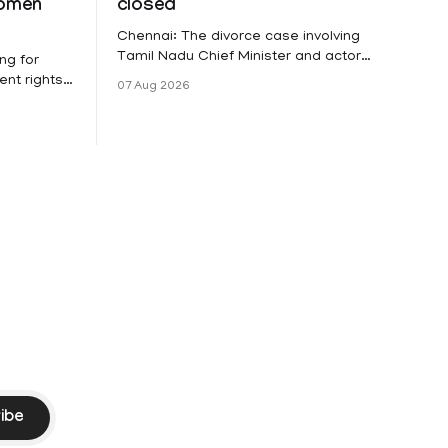
women
closed
Chennai: The divorce case involving
Tamil Nadu Chief Minister and actor
ng for
Vijay and his wife Sangeetha
nt rights,
07 Aug 2026
Sowrnalingam has taken a new turn
irmed that
after Sangeetha Sowrnalingam has
loyed in
taken a new turn after Sangeetha
re eligible
reportedly withdrew the divorce petition
ng
she had filed seeking separation from
he Kerala
Vijay. Following the withdrawal of the
petition,
ike
ibe