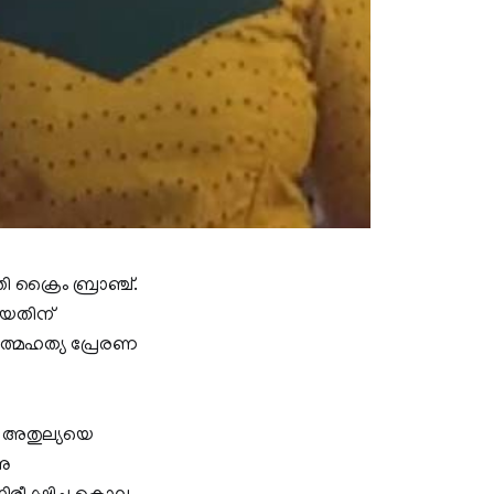
ക്രൈം ബ്രാഞ്ച്.
ിയതിന്
ആത്മഹത്യ പ്രേരണ
ി അതുല്യയെ
നു