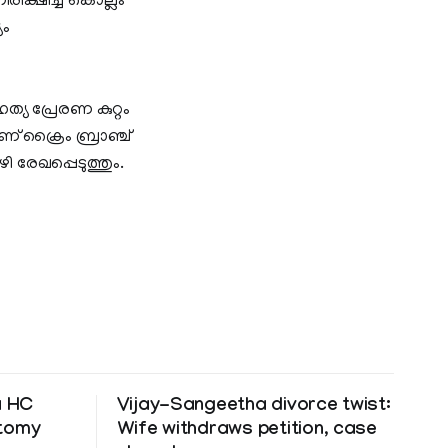
ക്ഷിച്ച കൊല്ലം
യം
യ പ്രേരണ കുറ്റം
് ക്രൈം ബ്രാഞ്ച്
രേഖപ്പെടുത്തും.
a HC
Vijay-Sangeetha divorce twist:
ctomy
Wife withdraws petition, case