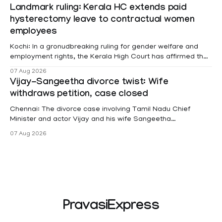
Landmark ruling: Kerala HC extends paid
hysterectomy leave to contractual women
employees
Kochi: In a gronudbreaking ruling for gender welfare and
employment rights, the Kerala High Court has affirmed that
female contractual staff employed in government-funded
07 Aug 2026
projects are eligible for paid medical leave following
Vijay-Sangeetha divorce twist: Wife
hysterectomy surgery under the Kerala Service Rules
withdraws petition, case closed
(KSR). The court noted that since essential benefits like
maternity
Chennai: The divorce case involving Tamil Nadu Chief
Minister and actor Vijay and his wife Sangeetha
Sowrnalingam has taken a new turn after Sangeetha
07 Aug 2026
Sowrnalingam has taken a new turn after Sangeetha
reportedly withdrew the divorce petition she had filed
seeking separation from Vijay. Following the withdrawal of
the petition,
PravasiExpress