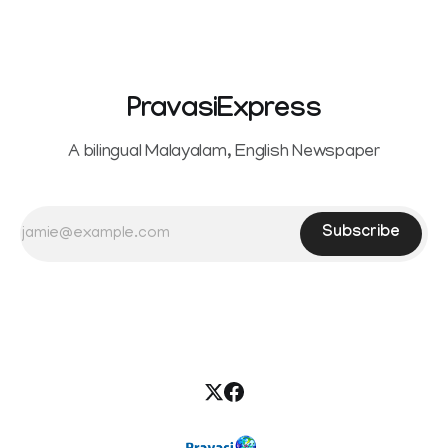
seeking separation from Vijay. Following the withdrawal of
the petition,
PravasiExpress
A bilingual Malayalam, English Newspaper
Subscribe