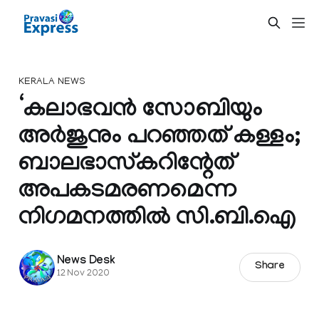
KERALA NEWS
‘കലാഭവൻ സോബിയും
അർജുനും പറഞ്ഞത് കള്ളം;
ബാലഭാസ്‌കറിന്റേത്‌
അപകടമരണമെന്ന
നിഗമനത്തില്‍ സി.ബി.ഐ
News Desk
Share
12 Nov 2020