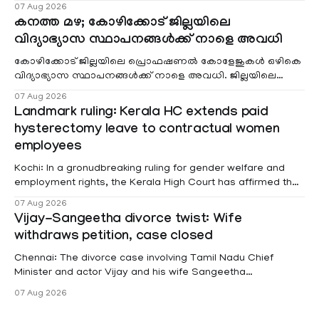
വരുമാനം പരിഗണിക്കാതെ എല്ലാ രോഗികൾക്കും പേ വാർഡു
07 Aug 2026
കനത്ത മഴ; കോഴിക്കോട് ജില്ലയിലെ
വിദ്യാഭ്യാസ സ്ഥാപനങ്ങൾക്ക് നാളെ അവധി
കോഴിക്കോട് ജില്ലയിലെ പ്രൊഫഷണൽ കോളേജുകൾ ഒഴികെ
വിദ്യാഭ്യാസ സ്ഥാപനങ്ങൾക്ക് നാളെ അവധി. ജില്ലയിലെ
മലയോര- തീരദേശ മേഖലകളിലും മറ്റും ശക്തമായ മഴയു
07 Aug 2026
Landmark ruling: Kerala HC extends paid
hysterectomy leave to contractual women
employees
Kochi: In a gronudbreaking ruling for gender welfare and
employment rights, the Kerala High Court has affirmed that
female contractual staff employed in government-funded
07 Aug 2026
projects are eligible for paid medical leave following
Vijay-Sangeetha divorce twist: Wife
hysterectomy surgery under the Kerala Service Rules
withdraws petition, case closed
(KSR). The court noted that since essential benefits like
maternity
Chennai: The divorce case involving Tamil Nadu Chief
Minister and actor Vijay and his wife Sangeetha
Sowrnalingam has taken a new turn after Sangeetha
07 Aug 2026
Sowrnalingam has taken a new turn after Sangeetha
reportedly withdrew the divorce petition she had filed