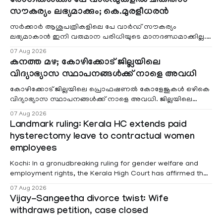
രോഗികൾക്കും പേ വാർഡുകളിൽ ചികിത്സാ
സൗകര്യം ലഭ്യമാക്കും; കെ.മുരളീധരൻ
സർക്കാർ ആശുപത്രികളിലെ പേ വാർഡ് സൗകര്യം
ലഭ്യമാകാൻ ഇനി വരുമാന പരിധിയുടെ മാനദണ്ഡമാക്കില്ല.
വരുമാനം പരിഗണിക്കാതെ എല്ലാ രോഗികൾക്കും പേ വാർഡു
07 Aug 2026
കനത്ത മഴ; കോഴിക്കോട് ജില്ലയിലെ
വിദ്യാഭ്യാസ സ്ഥാപനങ്ങൾക്ക് നാളെ അവധി
കോഴിക്കോട് ജില്ലയിലെ പ്രൊഫഷണൽ കോളേജുകൾ ഒഴികെ
വിദ്യാഭ്യാസ സ്ഥാപനങ്ങൾക്ക് നാളെ അവധി. ജില്ലയിലെ
മലയോര- തീരദേശ മേഖലകളിലും മറ്റും ശക്തമായ മഴയു
07 Aug 2026
Landmark ruling: Kerala HC extends paid
hysterectomy leave to contractual women
employees
Kochi: In a gronudbreaking ruling for gender welfare and
employment rights, the Kerala High Court has affirmed that
female contractual staff employed in government-funded
07 Aug 2026
projects are eligible for paid medical leave following
Vijay-Sangeetha divorce twist: Wife
hysterectomy surgery under the Kerala Service Rules
withdraws petition, case closed
(KSR). The court noted that since essential benefits like