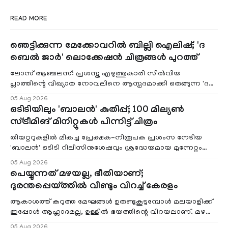
READ MORE
ഞെട്ടിക്കുന്ന മേക്കോവറിൽ ബില്ലി ഐലിഷ്; 'ദ
ബെൽ ജാർ' ലൊക്കേഷൻ ചിത്രങ്ങൾ പുറത്ത്
ലോസ് ആഞ്ചലസ്: പ്രശസ്ത എഴുത്തുകാരി സിൽവിയ
പ്ലാത്തിന്റെ വിഖ്യാത നോവലിനെ ആസ്പദമാക്കി ഒരുങ്ങുന്ന 'ദ
ബെൽ ജാർ' എന്ന ചിത്രത്തി
05 Aug 2026
ഒടിടിയിലും 'ബാലൻ' കുതിപ്പ്; 100 മില്യൺ
സ്ട്രീമിങ് മിനിറ്റുകൾ പിന്നിട്ട് ചിത്രം
തിയറ്ററുകളിൽ മികച്ച പ്രേക്ഷക-നിരൂപക പ്രശംസ നേടിയ
'ബാലൻ' ഒടിടി റിലീസിനുശേഷവും ശ്രദ്ധേയമായ മുന്നേറ്റം
തുടരുന്നു. സീ5-ൽ
05 Aug 2026
പെയ്യുന്നത് മഴയല്ല, ഭീതിയാണ്;
ദുരന്തപ്പെയ്ത്തിൽ വീണ്ടും വിറച്ച് കേരളം
ആകാശത്ത് കറുത്ത മേഘങ്ങൾ ഉരുണ്ടുകൂടുമ്പോൾ മലയാളിക്ക്
ഇപ്പോൾ ആഹ്ലാദമല്ല, ഉള്ളിൽ ഭയത്തിന്റെ വിറയലാണ്. മഴ
ഒരുകാലത്ത് സമൃദ്ധിയുടെയും പ്
05 Aug 2026