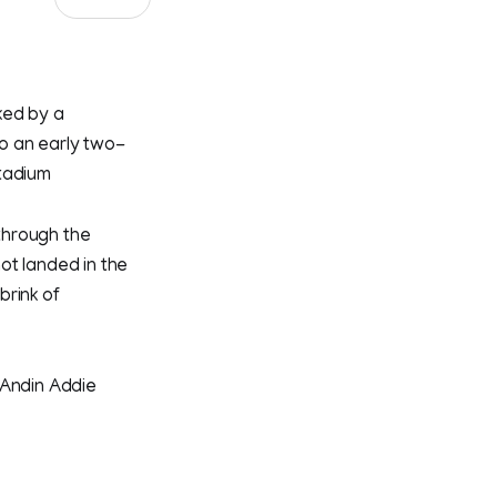
ked by a
o an early two-
Stadium
through the
ot landed in the
brink of
 Andin Addie