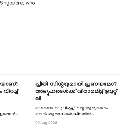
n Singapore, who
തിയാണ്;
പ്രീതി സിന്റയുമായി പ്രണയമോ?
 വിറച്ച്
അഭ്യൂഹങ്ങൾക്ക് വിരാമമിട്ട് ബ്രറ്റ്
ലീ
മുംബൈ: ഐപിഎല്ലിന്റെ ആദ്യകാലം
 ഇപ്പോൾ
മുതൽ ആരാധകർക്കിടയിൽ
െ
പ്രചരിച്ചിരുന്ന പ്രീതി സിന്റയുമായുള്ള
05 Aug 2026
പ്രണയ അഭ്യൂഹങ്ങൾ തള്ളി മുൻ
ഓസ്ട്രേലിയൻ പേ