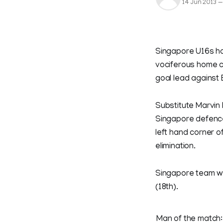
14 Jun 2013
—
Singapore U16s had
vociferous home c
goal lead against
Substitute Marvin
Singapore defence 
left hand corner o
elimination.
Singapore team wen
(18th).
Man of the match: