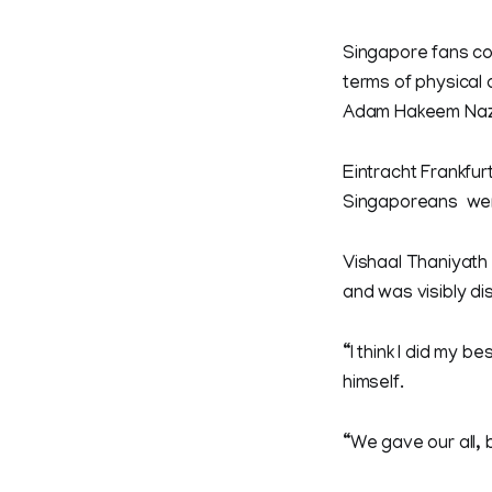
Singapore fans cou
terms of physical
Adam Hakeem Nazr
Eintracht Frankfu
Singaporeans were
Vishaal Thaniyath
and was visibly d
“I think I did my 
himself.
“We gave our all, b