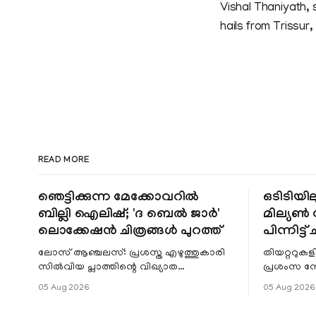
Vishal Thaniyath,
hails from Trissur,
READ MORE
ഞെട്ടിക്കുന്ന മേക്കോവറിൽ
ഒടിടിയില
ബില്ലി ഐലിഷ്; 'ദ ബെൽ ജാർ'
മില്യൺ സ
ലൊക്കേഷൻ ചിത്രങ്ങൾ പുറത്ത്
പിന്നിട്ട് 
ലോസ് ആഞ്ചലസ്: പ്രശസ്ത എഴുത്തുകാരി
തിയറ്ററുക
സിൽവിയ പ്ലാത്തിന്റെ വിഖ്യാത
പ്രശംസ ന
നോവലിനെ ആസ്പദമാക്കി ഒരുങ്ങുന്ന 'ദ
റിലീസിനുശേ
05 Aug 2026
05 Aug 2026
ബെൽ ജാർ' എന്ന ചിത്രത്തി
തുടരുന്നു.