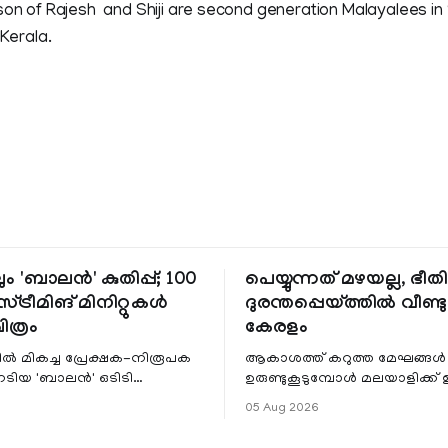
 son of Rajesh and Shiji are second generation Malayalees i
 Kerala.
ും 'ബാലൻ' കുതിപ്പ്; 100
പെയ്യുന്നത് മഴയല്ല, ഭീ
്ട്രീമിങ് മിനിറ്റുകൾ
ദുരന്തപ്പെയ്ത്തിൽ വീണ്ടും
ചിത്രം
കേരളം
ളിൽ മികച്ച പ്രേക്ഷക-നിരൂപക
ആകാശത്ത് കറുത്ത മേഘങ്ങൾ
േടിയ 'ബാലൻ' ഒടിടി
ഉരുണ്ടുകൂടുമ്പോൾ മലയാളിക്ക്
ഷവും ശ്രദ്ധേയമായ മുന്നേറ്റം
ആഹ്ലാദമല്ല, ഉള്ളിൽ ഭയത്തിന്റ
05 Aug 2026
 സീ5-ൽ
വിറയലാണ്. മഴ ഒരുകാലത്ത്
സമൃദ്ധിയുടെയും പ്