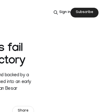
Subscribe
Sign in
 fail
ctory
and backed by a
d into an early
lan Besar
Share