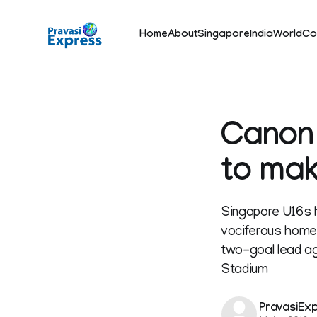
Home
About
Singapore
India
World
Co
Canon 
to mak
Singapore U16s h
vociferous home 
two-goal lead ag
Stadium
PravasiEx