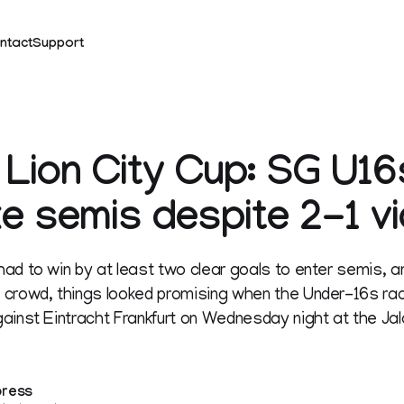
ntact
Support
Lion City Cup: SG U16s
e semis despite 2-1 vi
ad to win by at least two clear goals to enter semis, 
crowd, things looked promising when the Under-16s race
ainst Eintracht Frankfurt on Wednesday night at the Ja
press