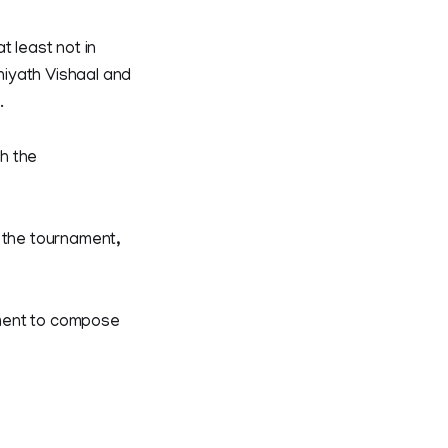
t least not in
niyath Vishaal and
.
h the
 the tournament,
moment to compose