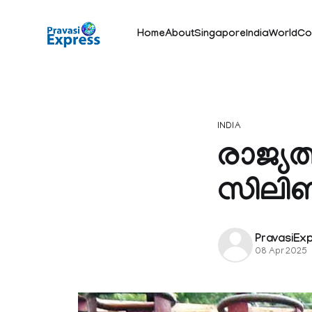
Home
About
Singapore
India
World
Co
INDIA
രാജ്യത
സിലിണ്
PravasiEx
08 Apr 2025