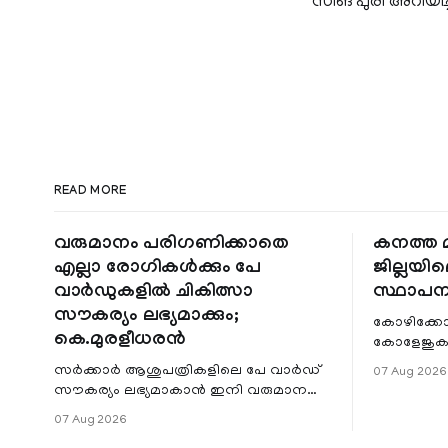
സിങ് പുരി അറിയിച്ച
READ MORE
വരുമാനം പരിഗണിക്കാതെ
കനത്ത മ
എല്ലാ രോഗികൾക്കും പേ
ജില്ലയില
വാർഡുകളിൽ ചികിത്സാ
സ്ഥാപന
സൗകര്യം ലഭ്യമാക്കും;
കോഴിക്കോ
കെ.മുരളീധരൻ
കോളേജുകൾ
സ്ഥാപനങ്
സർക്കാർ ആശുപത്രികളിലെ പേ വാർഡ്
07 Aug 2026
ജില്ലയില
സൗകര്യം ലഭ്യമാകാൻ ഇനി വരുമാന
മേഖലകളിലു
പരിധിയുടെ മാനദണ്ഡമാക്കില്ല.
07 Aug 2026
വരുമാനം പരിഗണിക്കാതെ എല്ലാ