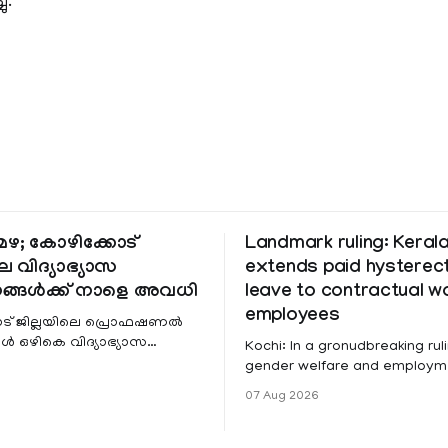
ു.
ഴ; കോഴിക്കോട്
Landmark ruling: Keral
െ വിദ്യാഭ്യാസ
extends paid hystere
ങ്ങൾക്ക് നാളെ അവധി
leave to contractual 
employees
ട് ജില്ലയിലെ പ്രൊഫഷണൽ
 ഒഴികെ വിദ്യാഭ്യാസ
Kochi: In a gronudbreaking ruli
ങൾക്ക് നാളെ അവധി.
gender welfare and employme
െ മലയോര- തീരദേശ
the Kerala High Court has aff
07 Aug 2026
ം മറ്റും ശക്തമായ മഴയു
female contractual staff emp
government-funded projects a
for paid medical leave followi