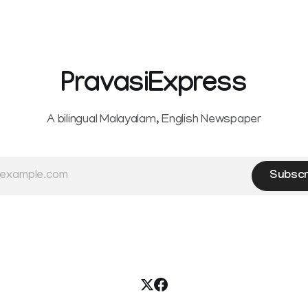
hysterectomy surgery under t
Service Rules (KSR). The court noted
that since essential benefits l
maternity
PravasiExpress
A bilingual Malayalam, English Newspaper
Subscr