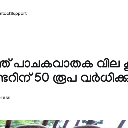
ntact
Support
്ത് പാചകവാതക വില കൂട
ടറിന് 50 രൂപ വർധിക്ക
press