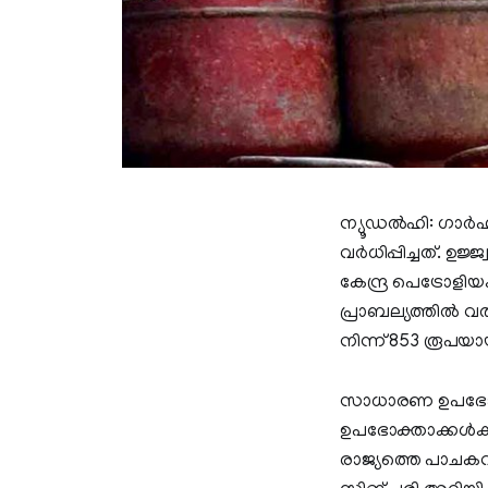
ന്യൂഡൽഹി: ഗാർഹി
വർധിപ്പിച്ചത്. ഉ
കേന്ദ്ര പെട്രോളിയ
പ്രാബല്യത്തിൽ വ
നിന്ന് 853 രൂപയാ
സാധാരണ ഉപഭോക്
ഉപഭോക്താക്കൾക്
രാജ്യത്തെ പാചകവ