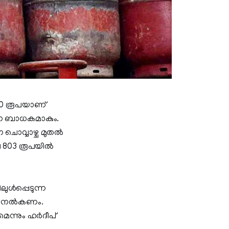
 50 രൂപയാണ്
ർധന ബാധകമാകും.
ന ചൊവ്വാഴ്ച മുതൽ
ില 803 രൂപയിൽ
ൾപ്പെടുന്ന
ൂപ നൽകണം.
െന്നും ഹർദീപ്