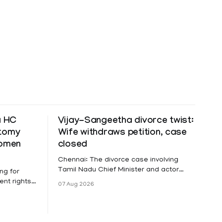
a HC
Vijay-Sangeetha divorce twist:
ctomy
Wife withdraws petition, case
women
closed
Chennai: The divorce case involving
Tamil Nadu Chief Minister and actor
ng for
Vijay and his wife Sangeetha
nt rights,
07 Aug 2026
Sowrnalingam has taken a new turn
irmed that
after Sangeetha Sowrnalingam has
loyed in
taken a new turn after Sangeetha
re eligible
reportedly withdrew the divorce petition
ng