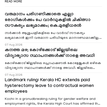
READ MORE
വരുമാനം പരിഗണിക്കാതെ എല്ലാ
രോഗികൾക്കും പേ വാർഡുകളിൽ ചികിത്സാ
സൗകര്യം ലഭ്യമാക്കും; കെ.മുരളീധരൻ
സർക്കാർ ആശുപത്രികളിലെ പേ വാർഡ് സൗകര്യം
ലഭ്യമാകാൻ ഇനി വരുമാന പരിധിയുടെ മാനദണ്ഡമാക്കില്ല.
വരുമാനം പരിഗണിക്കാതെ എല്ലാ രോഗികൾക്കും പേ വാർഡു
07 Aug 2026
കനത്ത മഴ; കോഴിക്കോട് ജില്ലയിലെ
വിദ്യാഭ്യാസ സ്ഥാപനങ്ങൾക്ക് നാളെ അവധി
കോഴിക്കോട് ജില്ലയിലെ പ്രൊഫഷണൽ കോളേജുകൾ ഒഴികെ
വിദ്യാഭ്യാസ സ്ഥാപനങ്ങൾക്ക് നാളെ അവധി. ജില്ലയിലെ
മലയോര- തീരദേശ മേഖലകളിലും മറ്റും ശക്തമായ മഴയു
07 Aug 2026
Landmark ruling: Kerala HC extends paid
hysterectomy leave to contractual women
employees
Kochi: In a gronudbreaking ruling for gender welfare and
employment rights, the Kerala High Court has affirmed that