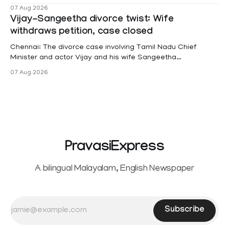
female contractual staff employed in government-funded
07 Aug 2026
projects are eligible for paid medical leave following
Vijay-Sangeetha divorce twist: Wife
hysterectomy surgery under the Kerala Service Rules
withdraws petition, case closed
(KSR). The court noted that since essential benefits like
maternity
Chennai: The divorce case involving Tamil Nadu Chief
Minister and actor Vijay and his wife Sangeetha
Sowrnalingam has taken a new turn after Sangeetha
07 Aug 2026
Sowrnalingam has taken a new turn after Sangeetha
reportedly withdrew the divorce petition she had filed
seeking separation from Vijay. Following the withdrawal of
the petition,
PravasiExpress
A bilingual Malayalam, English Newspaper
Subscribe