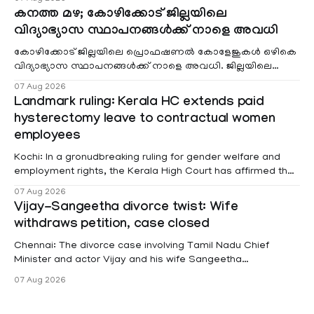
കനത്ത മഴ; കോഴിക്കോട് ജില്ലയിലെ
വിദ്യാഭ്യാസ സ്ഥാപനങ്ങൾക്ക് നാളെ അവധി
കോഴിക്കോട് ജില്ലയിലെ പ്രൊഫഷണൽ കോളേജുകൾ ഒഴികെ
വിദ്യാഭ്യാസ സ്ഥാപനങ്ങൾക്ക് നാളെ അവധി. ജില്ലയിലെ
മലയോര- തീരദേശ മേഖലകളിലും മറ്റും ശക്തമായ മഴയു
07 Aug 2026
Landmark ruling: Kerala HC extends paid
hysterectomy leave to contractual women
employees
Kochi: In a gronudbreaking ruling for gender welfare and
employment rights, the Kerala High Court has affirmed that
female contractual staff employed in government-funded
07 Aug 2026
projects are eligible for paid medical leave following
Vijay-Sangeetha divorce twist: Wife
hysterectomy surgery under the Kerala Service Rules
withdraws petition, case closed
(KSR). The court noted that since essential benefits like
maternity
Chennai: The divorce case involving Tamil Nadu Chief
Minister and actor Vijay and his wife Sangeetha
Sowrnalingam has taken a new turn after Sangeetha
07 Aug 2026
Sowrnalingam has taken a new turn after Sangeetha
reportedly withdrew the divorce petition she had filed