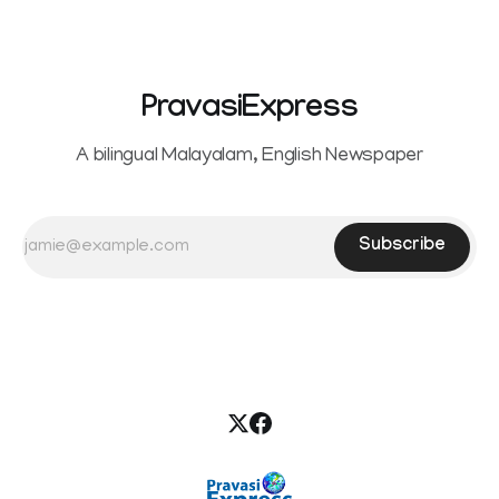
seeking separation from Vijay. Following the withdrawal of
the petition,
PravasiExpress
A bilingual Malayalam, English Newspaper
Subscribe