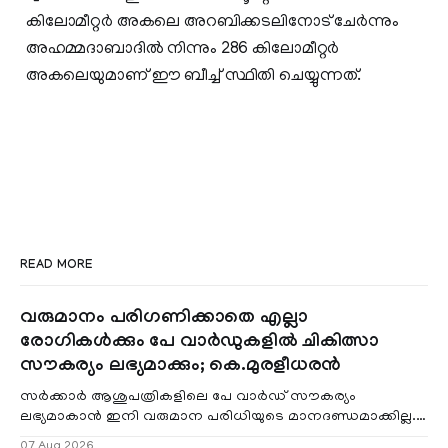
കിലോമീറ്റർ അകലെ അറബിക്കടലിനോട് ചേർന്നും
അഹമ്മദാബാദിൽ നിന്നും 286 കിലോമീറ്റർ
അകലെയുമാണ് ഈ ബീച്ച് സ്ഥിതി ചെയ്യുന്നത്.
READ MORE
വരുമാനം പരിഗണിക്കാതെ എല്ലാ
രോഗികൾക്കും പേ വാർഡുകളിൽ ചികിത്സാ
സൗകര്യം ലഭ്യമാക്കും; കെ.മുരളീധരൻ
സർക്കാർ ആശുപത്രികളിലെ പേ വാർഡ് സൗകര്യം
ലഭ്യമാകാൻ ഇനി വരുമാന പരിധിയുടെ മാനദണ്ഡമാക്കില്ല.
വരുമാനം പരിഗണിക്കാതെ എല്ലാ രോഗികൾക്കും പേ വാർഡു
07 Aug 2026