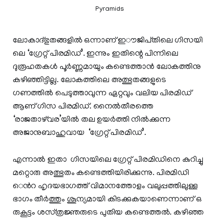
Pyramids
ലോ​കാ​ദ്​​ഭു​ത​ങ്ങളില്‍ ഒന്നാണ് ഇൗ​ജി​പ്​​തിലെ​ ഗി​സ​യി​
ലെ ‘ഗ്രേ​റ്റ്​ പി​ര​മി​ഡ്​’. ഇന്നും ഇതിന്റെ പിന്നിലെ
ദുരൂഹതകള്‍ പൂര്‍ണ്ണമായും കണ്ടെത്താന്‍ ലോകത്തിനു
കഴിഞ്ഞിട്ടില്ല. ലോകത്തിലെ അത്ഭുതങ്ങളുടെ
ഗണത്തിൽ പെടുത്താവുന്ന ഏറ്റവും വലിയ പിരമിഡ്
ആണ് ഗിസ പിരമിഡ്. നൈല്‍തീരത്തെ
‘രാജതാഴ്‌വര’യില്‍ തല ഉയര്‍ത്തി നില്‍ക്കുന്ന
അജാനുബാഹുവായ ‘ഗ്രേ​റ്റ്​ പി​ര​മി​ഡ്​’.
എന്നാല്‍ ഇതാ ​ ഗി​സ​യി​ലെ ഗ്രേ​റ്റ്​ പി​ര​മിഡിനെ കുറിച്ചു
മറ്റൊരു അത്ഭുതം കണ്ടെത്തിയിരിക്കുന്നു. പി​ര​മി​ഡി​​
െൻറ ഹൃ​ദ​യ​ഭാ​ഗ​ത്ത്​ വി​മാ​ന​ത്തോ​ളം വ​ലു​പ്പ​ത്തി​ലു​ള്ള
ഭാ​ഗം തീ​ർ​ത്തും ശൂ​ന്യ​മാ​യി കി​ട​ക്കു​ക​യാ​ണെ​ന്നാ​ണ്​ ഒ​
രു​കൂ​ട്ടം ശ​സ്​​ത്ര​ജ്ഞ​രു​ടെ പു​തി​യ ക​ണ്ടെ​ത്ത​ൽ. കഴിഞ്ഞ