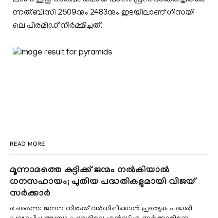
ലാ​ണ്​ ഇ​തു സം​ബ​ന്ധ​മാ​യ പ​ഠ​നം പ്ര​സി​ദ്ധീ​ക​രി​ച്ചി​രി​ക്കു​
ന്ന​ത്.ബിസി 2509നും 2483നും ഇടയിലാണ് ഗി​സ​യി​
ലെ പിരമിഡ് നിര്‍മ്മിച്ചത്.
READ MORE
മൂന്നാമത്തെ കുട്ടിക്ക് ജന്മം നൽകിയാൽ
ധനസഹായം; പുതിയ പദ്ധതികളുമായി വിജയ്
സർക്കാർ
ചെന്നൈ: ജനന നിരക്ക് വർധിപ്പിക്കാൻ പ്രത്യേക പദ്ധതി