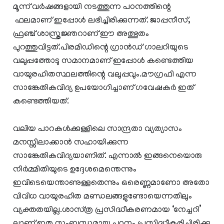
മൂന്ന് വർഷങ്ങളായി നടത്തുന്ന പഠനത്തിന്റെ
ഫലമാണ് ഇപ്പോൾ ലഭിച്ചിരിക്കുന്നത്. ജാപ്പനീസ്,
ഫ്രഞ്ച് ശാസ്ത്രജ്ഞറാണ് ഈ അത്ഭുതം
പുറത്തുവിട്ടത്.പിരമിഡിന്റെ ഗ്രാൻഡ് ഗാലറിയുടെ
വലുപ്പത്തോടു സമാനമാണ് ഇപ്പോൾ കണ്ടെത്തിയ
വായുരഹിതസ്ഥലത്തിന്റെ വലുപ്പവും.മൗഗ്രഫി എന്ന
സാങ്കേതികവിദ്യ ഉപയോഗിച്ചാണ് ഗവേഷകർ ഇത്
കണ്ടെത്തിയത്.
വലിയ പാറകൾക്കുള്ളിലെ സാന്ദ്രതാ വ്യത്യാസം
മനസ്സിലാക്കാൻ സഹായിക്കുന്ന
സാങ്കേതികവിദ്യയാണിത്. എന്നാല്‍ ഇങ്ങനെയൊരു
നിർമ്മിതിയുടെ ഉദ്ദേശമെന്തെന്നും
ഇവിടെയെന്താണുള്ളതെന്നും ഒരെണ്ണമാണോ അതോ
വിവിധ വായുരഹിത മണ്ഡലങ്ങളുണ്ടോയെന്നതിലും
വ്യക്തതയില്ല.ശാ​സ്​​ത്ര പ്ര​സി​ദ്ധീ​ക​ര​ണ​മാ​യ ‘നേ​ച്ച​റി’​