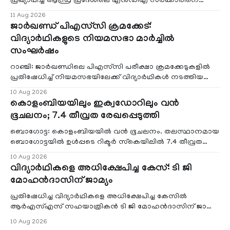
പ്രഖ്യാപിച്ച ആന്ധ്ര പ്രദേശിലെ എൻഡിഎ സർക്കാരിനെ
പിന്തുടരാൻ തമിഴ്നാട് മുഖ്യമന്
11 Aug 2026
ജാർഖണ്ഡ് പിഎസ്‌സി ക്രമക്കേട്:
വിദ്യാർഥികളുടെ നിയമസഭാ മാർച്ചിൽ
സംഘർഷം
റാഞ്ചി: ജാർഖണ്ഡിലെ പിഎസ്‌സി പരീക്ഷാ ക്രമക്കേടുകളിൽ
പ്രതിഷേധിച്ച് നിയമസഭയിലേക്ക് വിദ്യാർഥികൾ നടത്തിയ
മാർച്ചിൽ സംഘർഷം. പൊലീസ് ഒരുക്കി
10 Aug 2026
കൊളംബിയയിലും ഇക്വഡോറിലും വന്‍
ഭൂചലനം; 7.4 തീവ്രത രേഖപ്പെടുത്തി
ബൊഗോട്ട: കൊളംബിയയില്‍ വന്‍ ഭൂചലനം. തലസ്ഥാനമായ
ബൊഗോട്ടയില്‍ ഉള്‍പ്പടെ റിക്ടര്‍ സ്‌കെയിലില്‍ 7.4 തീവ്രത
രേഖപ്പെടുത്തിയ ഭൂചലനമാണ് ഉണ്ടായതെ
10 Aug 2026
വിദ്യാർഥികളെ അധിക്ഷേപിച്ച കേസ്: ടി ജി
മോഹൻദാസിന് ജാമ്യം
പ്രതിഷേധിച്ച വിദ്യാർഥികളെ അധിക്ഷേപിച്ച കേസിൽ
ആർഎസ്എസ് സഹയാത്രികൻ ടി ജി മോഹൻദാസിന് ജാമ്യം.
തിരുവനന്തപുരം ACJM കോടതി ജാമ്യം അനുവദിച്ചു
10 Aug 2026