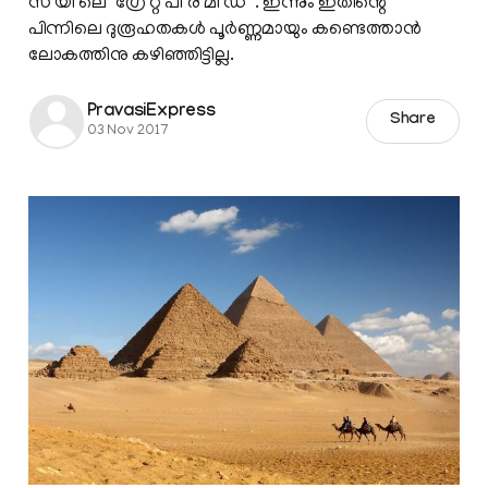
സ യി ലെ ‘ഗ്രേ റ്റ് പി ര മി ഡ് ’. ഇന്നും ഇതിന്റെ
പിന്നിലെ ദുരൂഹതകള്‍ പൂര്‍ണ്ണമായും കണ്ടെത്താന്‍
ലോകത്തിനു കഴിഞ്ഞിട്ടില്ല.
PravasiExpress
Share
03 Nov 2017