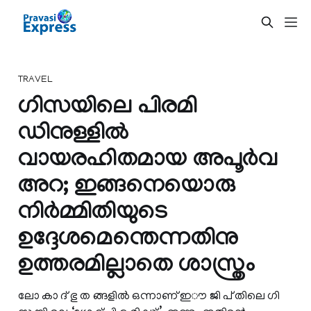
TRAVEL
ഗി​സ​യി​ലെ പി​ര​മി​
ഡിനുള്ളില്‍
വായരഹിതമായ അപൂര്‍വ
അറ; ഇങ്ങനെയൊരു
നിർമ്മിതിയുടെ
ഉദ്ദേശമെന്തെന്നതിനു
ഉത്തരമില്ലാതെ ശാസ്ത്രം
ലോ കാ ദ് ഭു ത ങ്ങളില്‍ ഒന്നാണ് ഇൗ ജി പ് തിലെ ഗി