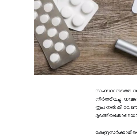
സംസ്ഥാനത്തെ സർക
നിർത്തിവച്ചു. ന
രൂപ നൽകി വേണം ഒ
മുടങ്ങിയതോടെയാണ്ക
കേന്ദ്രസർക്കാരി