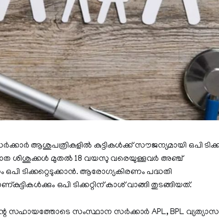
്കാർ ആശുപത്രികളിൽ കുട്ടികൾക്ക് സൗജന്യമായി ഒപി ടിക്കറ
വജാത ശിശുക്കൾ മുതൽ 18 വയസു വരെയുള്ളവർ അഞ്ച്
പി ടിക്കറ്റെടുക്കാൻ. ആരോഗ്യകിരണം പദ്ധതി
ുട്ടികൾക്കും ഒപി ടിക്കറ്റിന് കാശ് വാങ്ങി തുടങ്ങിയത്.
ന്റെ സഹായത്തോടെ സംസ്ഥാന സർക്കാർ APL, BPL വ്യത്യാസ