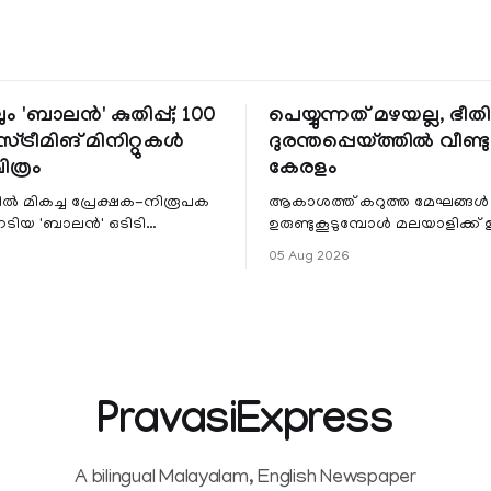
ും 'ബാലൻ' കുതിപ്പ്; 100
പെയ്യുന്നത് മഴയല്ല, ഭീ
്ട്രീമിങ് മിനിറ്റുകൾ
ദുരന്തപ്പെയ്ത്തിൽ വീണ്ടും
ചിത്രം
കേരളം
ളിൽ മികച്ച പ്രേക്ഷക-നിരൂപക
ആകാശത്ത് കറുത്ത മേഘങ്ങൾ
േടിയ 'ബാലൻ' ഒടിടി
ഉരുണ്ടുകൂടുമ്പോൾ മലയാളിക്ക്
ഷവും ശ്രദ്ധേയമായ മുന്നേറ്റം
ആഹ്ലാദമല്ല, ഉള്ളിൽ ഭയത്തിന്റ
05 Aug 2026
 സീ5-ൽ
വിറയലാണ്. മഴ ഒരുകാലത്ത്
സമൃദ്ധിയുടെയും പ്
PravasiExpress
A bilingual Malayalam, English Newspaper