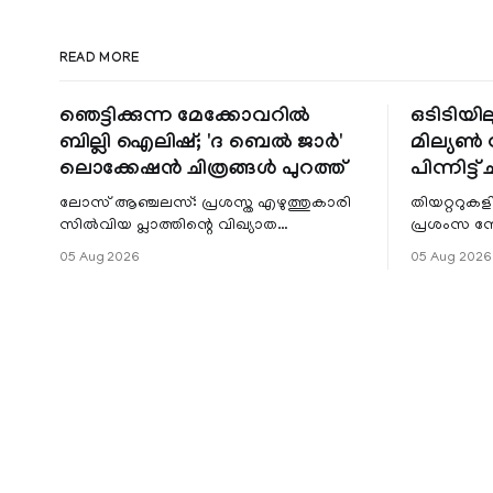
READ MORE
ഞെട്ടിക്കുന്ന മേക്കോവറിൽ
ഒടിടിയില
ബില്ലി ഐലിഷ്; 'ദ ബെൽ ജാർ'
മില്യൺ സ
ലൊക്കേഷൻ ചിത്രങ്ങൾ പുറത്ത്
പിന്നിട്ട് 
ലോസ് ആഞ്ചലസ്: പ്രശസ്ത എഴുത്തുകാരി
തിയറ്ററുക
സിൽവിയ പ്ലാത്തിന്റെ വിഖ്യാത
പ്രശംസ ന
നോവലിനെ ആസ്പദമാക്കി ഒരുങ്ങുന്ന 'ദ
റിലീസിനുശേ
05 Aug 2026
05 Aug 2026
ബെൽ ജാർ' എന്ന ചിത്രത്തി
തുടരുന്നു.