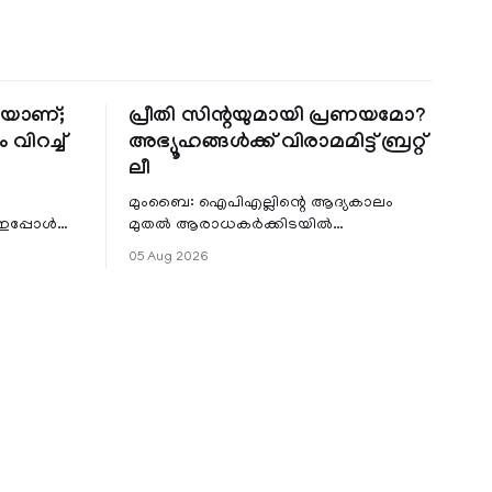
തിയാണ്;
പ്രീതി സിന്റയുമായി പ്രണയമോ?
 വിറച്ച്
അഭ്യൂഹങ്ങൾക്ക് വിരാമമിട്ട് ബ്രറ്റ്
ലീ
മുംബൈ: ഐപിഎല്ലിന്റെ ആദ്യകാലം
 ഇപ്പോൾ
മുതൽ ആരാധകർക്കിടയിൽ
െ
പ്രചരിച്ചിരുന്ന പ്രീതി സിന്റയുമായുള്ള
05 Aug 2026
പ്രണയ അഭ്യൂഹങ്ങൾ തള്ളി മുൻ
ഓസ്ട്രേലിയൻ പേ