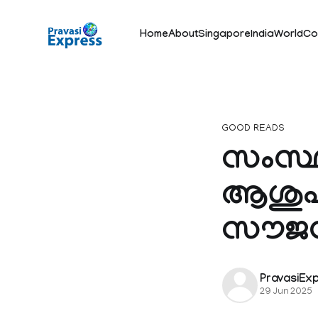
Home
About
Singapore
India
World
Co
GOOD READS
സംസ്
ആശുപത്
സൗജന്യ
PravasiEx
29 Jun 2025