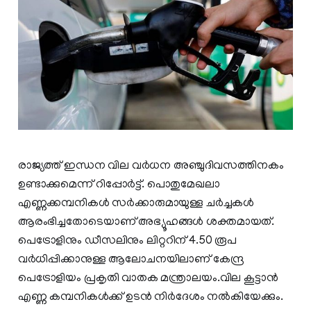
രാജ്യത്ത് ഇന്ധന വില വർധന അഞ്ചുദിവസത്തിനകം
ഉണ്ടാക്കുമെന്ന് റിപ്പോർട്ട്. പൊതുമേഖലാ
എണ്ണക്കമ്പനികൾ സർക്കാരുമായുള്ള ചർച്ചകൾ
ആരംഭിച്ചതോടെയാണ് അഭ്യൂഹങ്ങൾ ശക്തമായത്.
പെട്രോളിനും ഡീസലിനും ലിറ്ററിന് 4.50 രൂപ
വർധിപ്പിക്കാനുള്ള ആലോചനയിലാണ് കേന്ദ്ര
പെട്രോളിയം പ്രകൃതി വാതക മന്ത്രാലയം.വില കൂട്ടാൻ
എണ്ണ കമ്പനികൾക്ക് ഉടൻ നിർദേശം നൽകിയേക്കും.