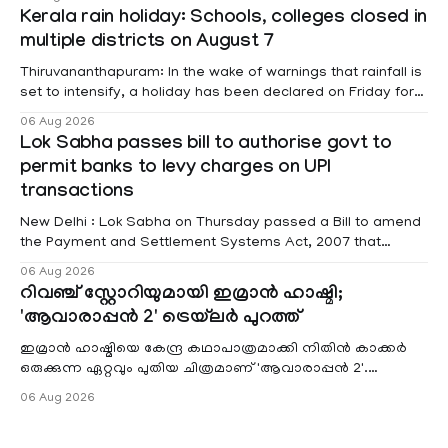
information was provided by Minister of State for External
Kerala rain holiday: Schools, colleges closed in
Affairs Pabitra Margherita in a written reply to questions
multiple districts on August 7
raised
Thiruvananthapuram: In the wake of warnings that rainfall is
set to intensify, a holiday has been declared on Friday for
educational institutions across Pathanamthitta, Alappuzha,
06 Aug 2026
Kottayam, Wayanad and Kasaragod districts. Meanwhile, a
Lok Sabha passes bill to authorise govt to
red alert remains in place on Thursday for Kottayam,
permit banks to levy charges on UPI
Pathanamtitta and Idukki districts. Following a red alert on
transactions
New Delhi : Lok Sabha on Thursday passed a Bill to amend
the Payment and Settlement Systems Act, 2007 that
authorises the government to permit banks and other
06 Aug 2026
service providers to levy charges on payments through
റിവഞ്ച് സ്റ്റോറിയുമായി ഇമ്രാൻ ഹാഷ്മി;
unified payments interface (UPI) and other notified
'ആവാരാപ്പൻ 2' ട്രെയ്‌ലർ പുറത്ത്
electronic payment modes. The amendment passed by the
ഇമ്രാൻ ഹാഷ്മിയെ കേന്ദ്ര കഥാപാത്രമാക്കി നിതിൻ കാക്കർ
ഒരുക്കുന്ന ഏറ്റവും പുതിയ ചിത്രമാണ് 'ആവാരാപ്പൻ 2'.
ഐഎംഡിബി പട്ടിക
06 Aug 2026