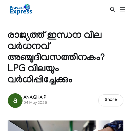
രാജ്യത്ത് ഇന്ധന വില
വർധനവ്
അഞ്ചുദിവസത്തിനകം?
LPG വിലയും
വർധിപ്പിച്ചേക്കും
ANAGHA P
Share
04 May 2026