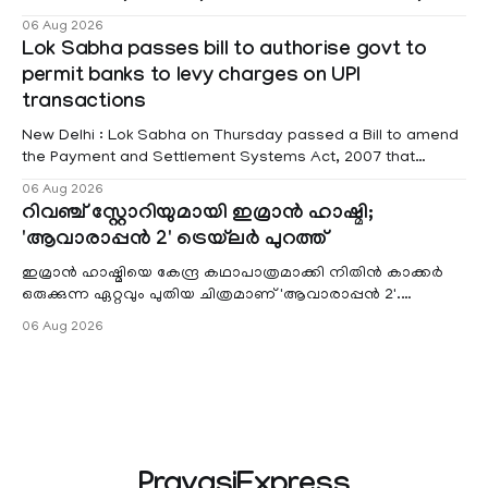
educational institutions across Pathanamthitta, Alappuzha,
06 Aug 2026
Kottayam, Wayanad and Kasaragod districts. Meanwhile, a
Lok Sabha passes bill to authorise govt to
red alert remains in place on Thursday for Kottayam,
permit banks to levy charges on UPI
Pathanamtitta and Idukki districts. Following a red alert on
transactions
New Delhi : Lok Sabha on Thursday passed a Bill to amend
the Payment and Settlement Systems Act, 2007 that
authorises the government to permit banks and other
06 Aug 2026
service providers to levy charges on payments through
റിവഞ്ച് സ്റ്റോറിയുമായി ഇമ്രാൻ ഹാഷ്മി;
unified payments interface (UPI) and other notified
'ആവാരാപ്പൻ 2' ട്രെയ്‌ലർ പുറത്ത്
electronic payment modes. The amendment passed by the
ഇമ്രാൻ ഹാഷ്മിയെ കേന്ദ്ര കഥാപാത്രമാക്കി നിതിൻ കാക്കർ
ഒരുക്കുന്ന ഏറ്റവും പുതിയ ചിത്രമാണ് 'ആവാരാപ്പൻ 2'.
ഐഎംഡിബി പട്ടിക
06 Aug 2026