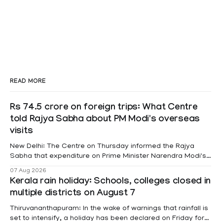
READ MORE
Rs 74.5 crore on foreign trips: What Centre
told Rajya Sabha about PM Modi's overseas
visits
New Delhi: The Centre on Thursday informed the Rajya
Sabha that expenditure on Prime Minister Narendra Modi's
foreign visits has crossed ₹74.5 crore in 2026 so far. The
07 Aug 2026
information was provided by Minister of State for External
Kerala rain holiday: Schools, colleges closed in
Affairs Pabitra Margherita in a written reply to questions
multiple districts on August 7
raised
Thiruvananthapuram: In the wake of warnings that rainfall is
set to intensify, a holiday has been declared on Friday for