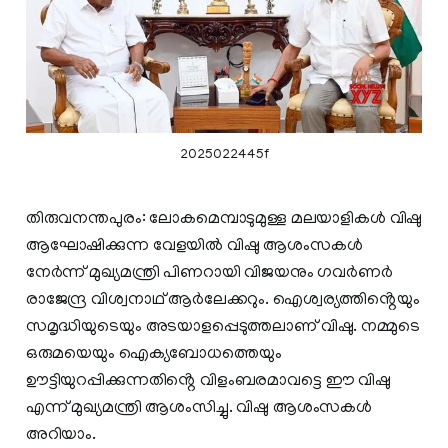
2025022445f
തിരുവനന്തപുരം: ലോകമെമ്പാടുമുള്ള മലയാളികൾ വിഷു
ആഘോഷിക്കുന്ന വേളയിൽ വിഷു ആശംസകൾ
നേർന്ന് മുഖ്യമന്ത്രി പിണറായി വിജയനും ഗവർണർ
രാജേന്ദ്ര വിശ്വനാഥ് ആർലേക്കറും. ഐശ്വര്യത്തിൻ്റെയും
സമൃദ്ധിയുടെയും അടയാളപ്പെടുത്തലാണ് വിഷു. നമ്മുടെ
ഒരുമയെയും ഐക്യബോധത്തെയും
ഊട്ടിയുറപ്പിക്കുന്നതിൻ്റെ വിളംബരമാവട്ടെ ഈ വിഷു
എന്ന് മുഖ്യമന്ത്രി ആശംസിച്ചു. വിഷു ആശംസകൾ
അറിയാം.