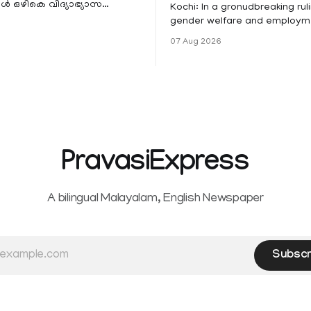
 ഒഴികെ വിദ്യാഭ്യാസ
Kochi: In a gronudbreaking ruli
ങൾക്ക് നാളെ അവധി.
gender welfare and employme
െ മലയോര- തീരദേശ
the Kerala High Court has aff
07 Aug 2026
ം മറ്റും ശക്തമായ മഴയു
female contractual staff emp
government-funded projects a
for paid medical leave followi
hysterectomy surgery under t
Service Rules (KSR). The court noted
that since essential benefits l
maternity
PravasiExpress
A bilingual Malayalam, English Newspaper
Subscr