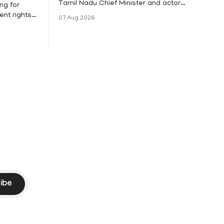
Tamil Nadu Chief Minister and actor
ng for
Vijay and his wife Sangeetha
nt rights,
07 Aug 2026
Sowrnalingam has taken a new turn
irmed that
after Sangeetha Sowrnalingam has
loyed in
taken a new turn after Sangeetha
re eligible
reportedly withdrew the divorce petition
ng
she had filed seeking separation from
he Kerala
Vijay. Following the withdrawal of the
petition,
ike
ibe