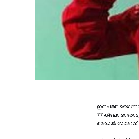
ഇരുപത്തിയൊന്നാമത്
77 കിലോ ഭാരോദ്വഹ
മെഡല്‍ സമ്മാനിച്