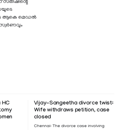
ാണ് സതീഷിന്റെ
ിയയുടെ
യുടെ ആകെ മെഡല്‍
സ്വര്‍ണവും
a HC
Vijay-Sangeetha divorce twist:
ctomy
Wife withdraws petition, case
women
closed
Chennai: The divorce case involving