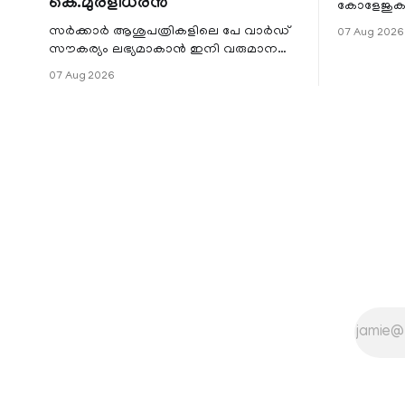
കെ.മുരളീധരൻ
കോളേജുകൾ
സ്ഥാപനങ്
സർക്കാർ ആശുപത്രികളിലെ പേ വാർഡ്
07 Aug 2026
ജില്ലയില
സൗകര്യം ലഭ്യമാകാൻ ഇനി വരുമാന
മേഖലകളിലു
പരിധിയുടെ മാനദണ്ഡമാക്കില്ല.
07 Aug 2026
വരുമാനം പരിഗണിക്കാതെ എല്ലാ
രോഗികൾക്കും പേ വാർഡു