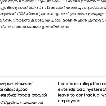
ം ക്ലീന്‍ ആന്‍ ജര്‍ക്കില്‍ 173ഉം അടക്കം 317 കിലോ ഉയര്‍ത്തിയ
ഗ്ലണ്ടിന്റെ ജാക്ക് ഒലിവര്‍ ( 312 കിലോ ) വെള്ളിയും ആസ്‌ട്രേല
എട്ടോന്‍ഡി (305 കിലോ ) വെങ്കലവും നേടി.ഇതോടെ ഇന്ത്യ
യര്‍ന്നു. നേരത്തെ മീരാബായി ചാനു, സഞ്ജിത ചാനു എന്നിവര്‍ 
 ദീപക് ലത്താര്‍ വെങ്കലവും നേടിയിരുന്നു.
ഴ; കോഴിക്കോട്
Landmark ruling: Keral
െ വിദ്യാഭ്യാസ
extends paid hystere
ങ്ങൾക്ക് നാളെ അവധി
leave to contractual 
employees
ട് ജില്ലയിലെ പ്രൊഫഷണൽ