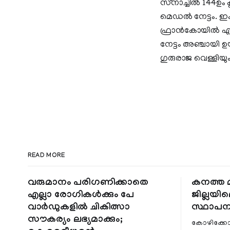
സ്‌നാച്ചില്‍ 144ഉ
മെഡല്‍ നേട്ടം. ഇം
ഫ്രാന്‍കോയില്‍ 
നേട്ടം അഞ്ചായി ഉ
ഗുരുരാജ വെള്ളിയും
READ MORE
വരുമാനം പരിഗണിക്കാതെ
കനത്ത മ
എല്ലാ രോഗികൾക്കും പേ
ജില്ലയില
വാർഡുകളിൽ ചികിത്സാ
സ്ഥാപന
സൗകര്യം ലഭ്യമാക്കും;
കോഴിക്കോ