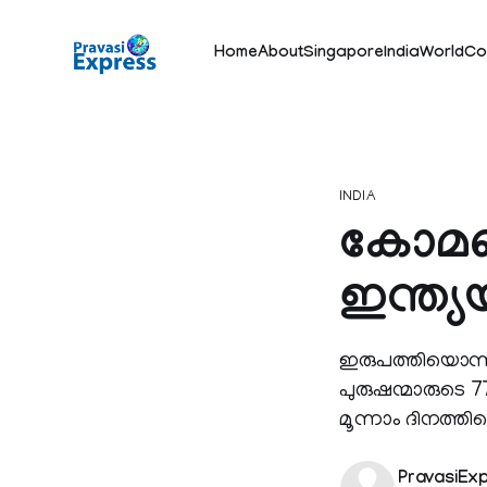
Home
About
Singapore
India
World
Co
INDIA
കോമണ്
ഇന്ത്യയ
ഇരുപത്തിയൊന്നാമ
പുരുഷന്മാരുടെ 7
മൂന്നാം ദിനത്തി
PravasiEx