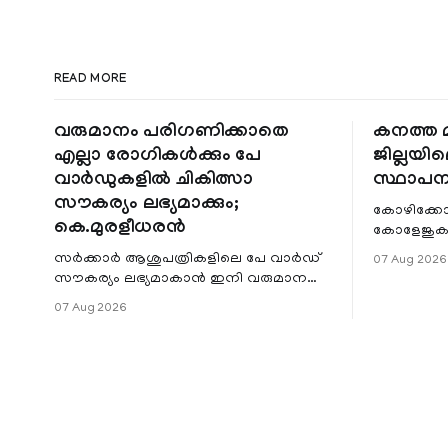
READ MORE
വരുമാനം പരിഗണിക്കാതെ
കനത്ത മ
എല്ലാ രോഗികൾക്കും പേ
ജില്ലയില
വാർഡുകളിൽ ചികിത്സാ
സ്ഥാപന
സൗകര്യം ലഭ്യമാക്കും;
കോഴിക്കോ
കെ.മുരളീധരൻ
കോളേജുകൾ
സ്ഥാപനങ്
സർക്കാർ ആശുപത്രികളിലെ പേ വാർഡ്
07 Aug 2026
ജില്ലയില
സൗകര്യം ലഭ്യമാകാൻ ഇനി വരുമാന
മേഖലകളിലു
പരിധിയുടെ മാനദണ്ഡമാക്കില്ല.
07 Aug 2026
വരുമാനം പരിഗണിക്കാതെ എല്ലാ
രോഗികൾക്കും പേ വാർഡു