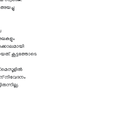
മ സ്വരാജ്.
 അയച്ചു
െ
രേഖകളും
െക്കാലമായി
യത്. കൂട്ടത്തോടെ
.മെസൂളില്‍
ന് നിവേദനം
ുന്നില്ല.