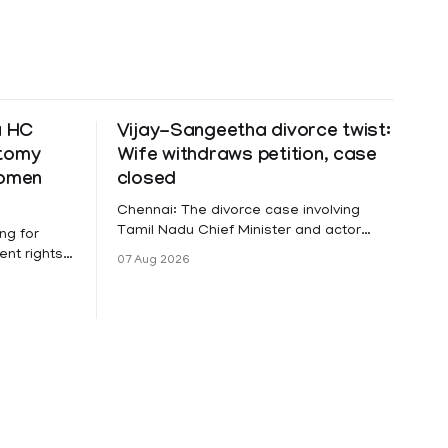
a HC
Vijay-Sangeetha divorce twist:
ctomy
Wife withdraws petition, case
women
closed
Chennai: The divorce case involving
Tamil Nadu Chief Minister and actor
ng for
Vijay and his wife Sangeetha
nt rights,
07 Aug 2026
Sowrnalingam has taken a new turn
irmed that
after Sangeetha Sowrnalingam has
loyed in
taken a new turn after Sangeetha
re eligible
reportedly withdrew the divorce petition
ng
she had filed seeking separation from
he Kerala
Vijay. Following the withdrawal of the
petition,
ike