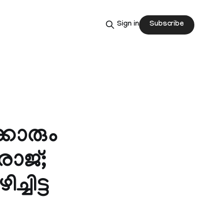
Subscribe
Sign in
്കാരും
രാജ്;
്ചിട്ട