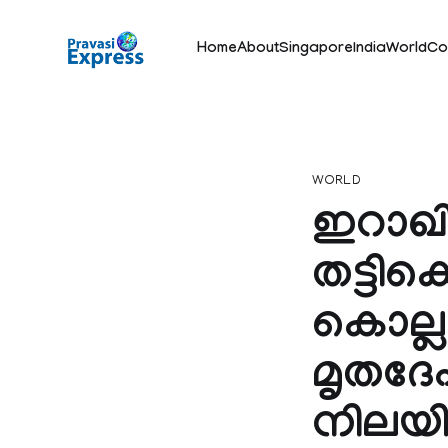
Home
About
Singapore
India
World
Co
WORLD
ഇറാഖ
തട്ടിക
കൊല്ലപ
മൃതദേഹങ
നിലയി