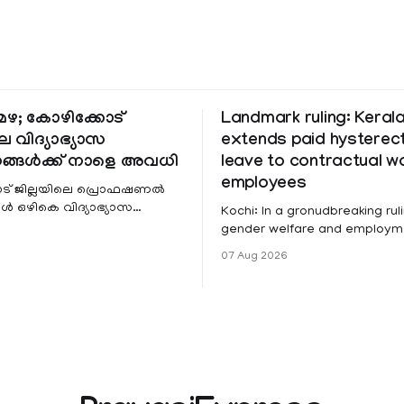
ഴ; കോഴിക്കോട്
Landmark ruling: Keral
െ വിദ്യാഭ്യാസ
extends paid hystere
ങ്ങൾക്ക് നാളെ അവധി
leave to contractual 
employees
ട് ജില്ലയിലെ പ്രൊഫഷണൽ
 ഒഴികെ വിദ്യാഭ്യാസ
Kochi: In a gronudbreaking ruli
ങൾക്ക് നാളെ അവധി.
gender welfare and employme
െ മലയോര- തീരദേശ
the Kerala High Court has aff
07 Aug 2026
ം മറ്റും ശക്തമായ മഴയു
female contractual staff emp
government-funded projects a
for paid medical leave followi
hysterectomy surgery under t
Service Rules (KSR). The court noted
that since essential benefits l
maternity