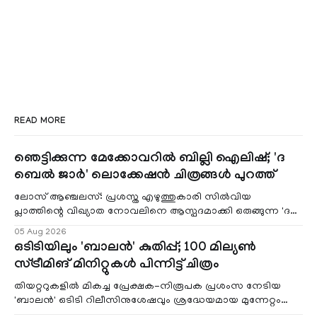
READ MORE
ഞെട്ടിക്കുന്ന മേക്കോവറിൽ ബില്ലി ഐലിഷ്; 'ദ
ബെൽ ജാർ' ലൊക്കേഷൻ ചിത്രങ്ങൾ പുറത്ത്
ലോസ് ആഞ്ചലസ്: പ്രശസ്ത എഴുത്തുകാരി സിൽവിയ
പ്ലാത്തിന്റെ വിഖ്യാത നോവലിനെ ആസ്പദമാക്കി ഒരുങ്ങുന്ന 'ദ
ബെൽ ജാർ' എന്ന ചിത്രത്തി
05 Aug 2026
ഒടിടിയിലും 'ബാലൻ' കുതിപ്പ്; 100 മില്യൺ
സ്ട്രീമിങ് മിനിറ്റുകൾ പിന്നിട്ട് ചിത്രം
തിയറ്ററുകളിൽ മികച്ച പ്രേക്ഷക-നിരൂപക പ്രശംസ നേടിയ
'ബാലൻ' ഒടിടി റിലീസിനുശേഷവും ശ്രദ്ധേയമായ മുന്നേറ്റം
തുടരുന്നു. സീ5-ൽ