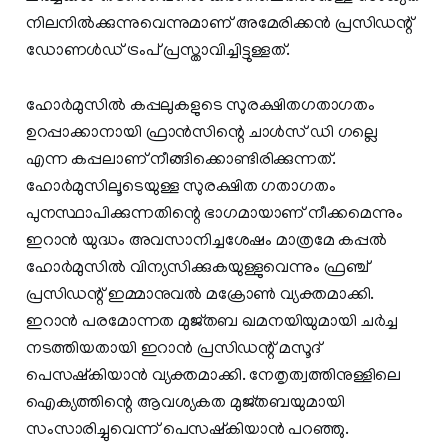
നിലനിൽക്കുന്നുവെന്നുമാണ് അമേരിക്കൻ പ്രസിഡന്റ്
ഡോണൾഡ് ട്രംപ് പ്രസ്താവിച്ചിട്ടുള്ളത്.
ഹോർമുസിൽ കപ്പലുകളുടെ സുരക്ഷിതഗതാഗതം
ഉറപ്പാക്കാനായി ഫ്രാൻസിന്റെ ചാൾസ് ഡി ഗല്ലെ
എന്ന കപ്പലാണ് നീങ്ങിക്കൊണ്ടിരിക്കുന്നത്.
ഹോർമുസിലൂടെയുള്ള സുരക്ഷിത ഗതാഗതം
പുനസ്ഥാപിക്കുന്നതിന്റെ ഭാഗമായാണ് നീക്കമെന്നും
ഇറാൻ യുദ്ധം അവസാനിച്ചശേഷം മാത്രമേ കപ്പൽ
ഹോർമുസിൽ വിന്യസിക്കുകയുള്ളുവെന്നും ഫ്രഞ്ച്
പ്രസിഡന്റ് ഇമ്മാനുവൽ മക്രോൺ വ്യക്തമാക്കി.
ഇറാൻ പരമോന്നത മുജ്തബ ഖമനയിയുമായി ചർച്ച
നടത്തിയതായി ഇറാൻ പ്രസിഡന്റ് മസൂദ്
പെസഷ്‌കിയാൻ വ്യക്തമാക്കി. നേതൃത്വത്തിനുള്ളിലെ
ഐക്യത്തിന്റെ ആവശ്യകത മുജ്തബയുമായി
സംസാരിച്ചുവെന്ന് പെസഷ്‌കിയാൻ പറഞ്ഞു.