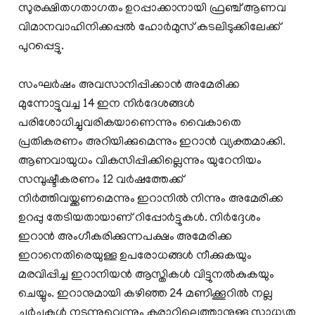
സുരക്ഷിതഗതാഗതം ഉറപ്പാക്കാനായി ഫ്രഞ്ച് ആണവ
വിമാനവാഹിനിക്കപ്പൽ ഹോർമുസ് കടലിടുക്കിലേക്ക്
പുറപ്പെട്ടു.
സംഘർഷം അവസാനിപ്പിക്കാൻ അമേരിക്ക
മുന്നോട്ടുവച്ച 14 ഇന നിർദേശങ്ങൾ
പരിശോധിച്ചുവരികയാണെന്നും വൈകാതെ
പ്രതികരണം അറിയിക്കുമെന്നും ഇറാൻ വ്യക്തമാക്കി.
ആണവായുധം വികസിപ്പിക്കില്ലെന്നും യുറേനിയം
സമ്പുഷ്ടീകരണം 12 വർഷത്തേക്ക്
നിർത്തിവയ്ക്കണമെന്നും ഇറാനിൽ നിന്നും അമേരിക്ക
ഉറപ്പു തേടിയതായാണ് റിപ്പോർട്ടുകൾ. നിർദ്ദേശം
ഇറാൻ അംഗീകരിക്കുന്നപക്ഷം അമേരിക്ക
ഇറാനെതിരെയുള്ള ഉപരോധങ്ങൾ നീക്കുകയും
മരവിപ്പിച്ച ഇറാനിയൻ ആസ്തികൾ വിട്ടുനൽകുകയും
ചെയ്യും. ഇറാനുമായി കഴിഞ്ഞ 24 മണിക്കൂറിൽ നല്ല
ചർച്ചകൾ നടന്നുവെന്നും കരാറിലെത്താനുള്ള സാധ്യത