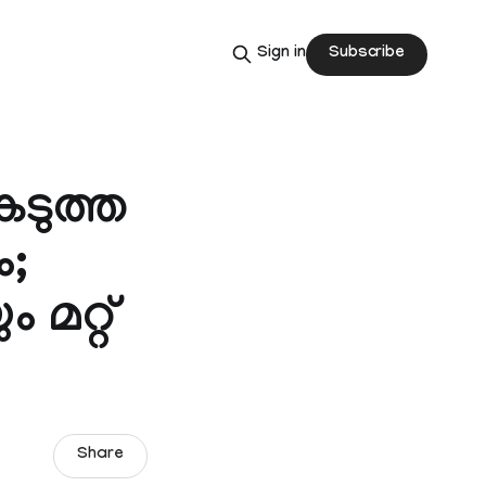
Subscribe
Sign in
കടുത്ത
ം;
 മറ്റ്
Share