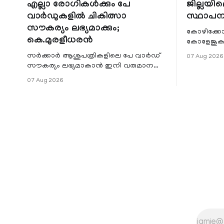
എല്ലാ രോഗികൾക്കും പേ
ജില്ലയില
വാർഡുകളിൽ ചികിത്സാ
സ്ഥാപന
സൗകര്യം ലഭ്യമാക്കും;
കോഴിക്കോ
കെ.മുരളീധരൻ
കോളേജുകൾ
സ്ഥാപനങ്
സർക്കാർ ആശുപത്രികളിലെ പേ വാർഡ്
07 Aug 2026
ജില്ലയില
സൗകര്യം ലഭ്യമാകാൻ ഇനി വരുമാന
മേഖലകളിലു
പരിധിയുടെ മാനദണ്ഡമാക്കില്ല.
07 Aug 2026
വരുമാനം പരിഗണിക്കാതെ എല്ലാ
രോഗികൾക്കും പേ വാർഡു