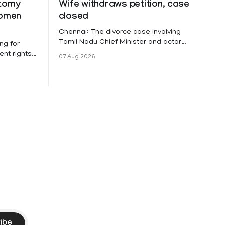
ctomy
Wife withdraws petition, case
women
closed
Chennai: The divorce case involving
Tamil Nadu Chief Minister and actor
ng for
Vijay and his wife Sangeetha
nt rights,
07 Aug 2026
Sowrnalingam has taken a new turn
irmed that
after Sangeetha Sowrnalingam has
loyed in
taken a new turn after Sangeetha
re eligible
reportedly withdrew the divorce petition
ng
she had filed seeking separation from
he Kerala
Vijay. Following the withdrawal of the
petition,
ike
ibe