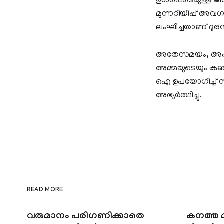
ഉള്‍പ്പെടെയുള്ള 
മുന്നറിയിപ്പ് അവ
ലംഘിച്ചതാണ് ദുരന്
അതേസമയം, അപകടത്
അമ്മയുടെയും കുഞ്ഞി
ഐ ഉപയോഗിച്ച് നിര്
അഭ്യര്‍ത്ഥിച്ചു.
READ MORE
വരുമാനം പരിഗണിക്കാതെ
കനത്ത മ