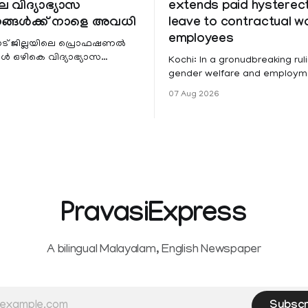
െ വിദ്യാഭ്യാസ
extends paid hystere
ങ്ങൾക്ക് നാളെ അവധി
leave to contractual 
employees
ട് ജില്ലയിലെ പ്രൊഫഷണൽ
 ഒഴികെ വിദ്യാഭ്യാസ
Kochi: In a gronudbreaking ruli
ങൾക്ക് നാളെ അവധി.
gender welfare and employme
െ മലയോര- തീരദേശ
the Kerala High Court has aff
07 Aug 2026
ം മറ്റും ശക്തമായ മഴയു
female contractual staff emp
government-funded projects a
for paid medical leave followi
hysterectomy surgery under t
Service Rules (KSR). The court noted
that since essential benefits l
maternity
PravasiExpress
A bilingual Malayalam, English Newspaper
Subscr