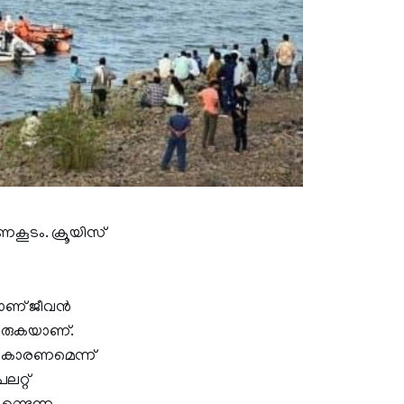
ണകൂടം. ക്രൂയിസ്
ാണ് ജീവന്‍
ുടരുകയാണ്.
് കാരണമെന്ന്
ലറ്റ്