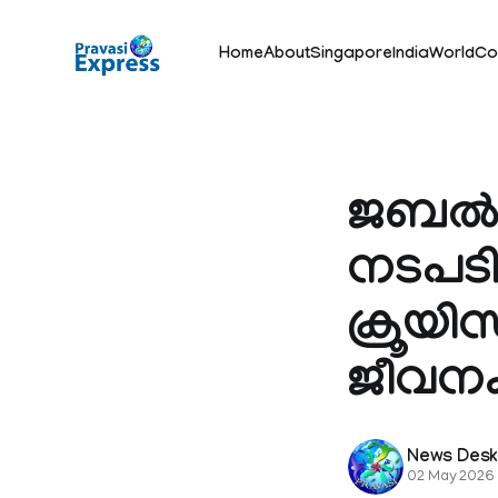
Home
About
Singapore
India
World
Co
ജബല്‍പ
നടപടി
ക്രൂയി
ജീവനക്ക
News Des
02 May 2026