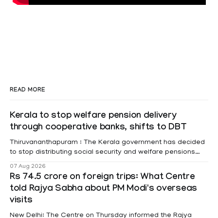
READ MORE
Kerala to stop welfare pension delivery
through cooperative banks, shifts to DBT
Thiruvananthapuram : The Kerala government has decided
to stop distributing social security and welfare pensions
through cooperative banks and make Direct Benefit
07 Aug 2026
Transfer (DBT) to Aadhaar-linked bank accounts
Rs 74.5 crore on foreign trips: What Centre
mandatory for all beneficiaries except bedridden patients.
told Rajya Sabha about PM Modi's overseas
According to a recent order issued by Additional Chief
visits
Secretary (LSGD) K R Jyothilal, the
New Delhi: The Centre on Thursday informed the Rajya