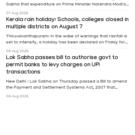
Sabha that expenditure on Prime Minister Narendra Modi's
foreign visits has crossed ₹74.5 crore in 2026 so far. The
07 Aug 2026
information was provided by Minister of State for External
Kerala rain holiday: Schools, colleges closed in
Affairs Pabitra Margherita in a written reply to questions
multiple districts on August 7
raised
Thiruvananthapuram: In the wake of warnings that rainfall is
set to intensify, a holiday has been declared on Friday for
educational institutions across Pathanamthitta, Alappuzha,
06 Aug 2026
Kottayam, Wayanad and Kasaragod districts. Meanwhile, a
Lok Sabha passes bill to authorise govt to
red alert remains in place on Thursday for Kottayam,
permit banks to levy charges on UPI
Pathanamtitta and Idukki districts. Following a red alert on
transactions
New Delhi : Lok Sabha on Thursday passed a Bill to amend
the Payment and Settlement Systems Act, 2007 that
authorises the government to permit banks and other
06 Aug 2026
service providers to levy charges on payments through
unified payments interface (UPI) and other notified
electronic payment modes. The amendment passed by the