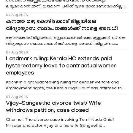
സർക്കാർ ആശുപത്രികളിലെ പേ വാർഡ് സൗകര്യം
ലഭ്യമാകാൻ ഇനി വരുമാന പരിധിയുടെ മാനദണ്ഡമാക്കില്ല.
വരുമാനം പരിഗണിക്കാതെ എല്ലാ രോഗികൾക്കും പേ വാർഡു
07 Aug 2026
കനത്ത മഴ; കോഴിക്കോട് ജില്ലയിലെ
വിദ്യാഭ്യാസ സ്ഥാപനങ്ങൾക്ക് നാളെ അവധി
കോഴിക്കോട് ജില്ലയിലെ പ്രൊഫഷണൽ കോളേജുകൾ ഒഴികെ
വിദ്യാഭ്യാസ സ്ഥാപനങ്ങൾക്ക് നാളെ അവധി. ജില്ലയിലെ
മലയോര- തീരദേശ മേഖലകളിലും മറ്റും ശക്തമായ മഴയു
07 Aug 2026
Landmark ruling: Kerala HC extends paid
hysterectomy leave to contractual women
employees
Kochi: In a gronudbreaking ruling for gender welfare and
employment rights, the Kerala High Court has affirmed that
female contractual staff employed in government-funded
07 Aug 2026
projects are eligible for paid medical leave following
Vijay-Sangeetha divorce twist: Wife
hysterectomy surgery under the Kerala Service Rules
withdraws petition, case closed
(KSR). The court noted that since essential benefits like
maternity
Chennai: The divorce case involving Tamil Nadu Chief
Minister and actor Vijay and his wife Sangeetha
Sowrnalingam has taken a new turn after Sangeetha