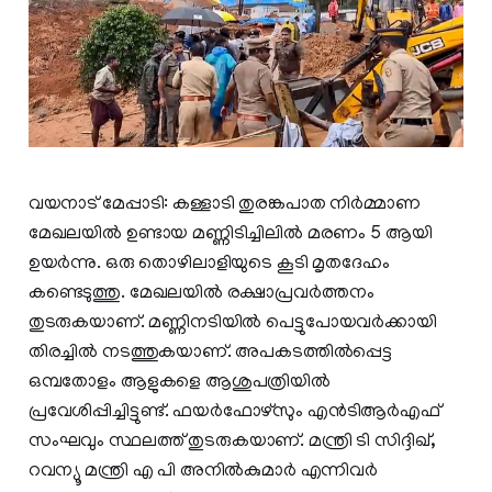
വയനാട് മേപ്പാടി: കള്ളാടി തുരങ്കപാത നിർമ്മാണ
മേഖലയില്‍ ഉണ്ടായ മണ്ണിടിച്ചിലിൽ മരണം 5 ആയി
ഉയർന്നു. ഒരു തൊഴിലാളിയുടെ കൂടി മൃതദേഹം
കണ്ടെടുത്തു. മേഖലയിൽ രക്ഷാപ്രവർത്തനം
തുടരുകയാണ്. മണ്ണിനടിയിൽ പെട്ടുപോയവർക്കായി
തിരച്ചിൽ നടത്തുകയാണ്. അപകടത്തിൽപ്പെട്ട
ഒമ്പതോളം ആളുകളെ ആശുപത്രിയിൽ
പ്രവേശിപ്പിച്ചിട്ടുണ്ട്. ഫയർഫോഴ്സും എൻടിആർഎഫ്
സംഘവും സ്ഥലത്ത് തുടരുകയാണ്. മന്ത്രി ടി സിദ്ദിഖ്,
റവന്യൂ മന്ത്രി എ പി അനിൽകുമാർ എന്നിവർ