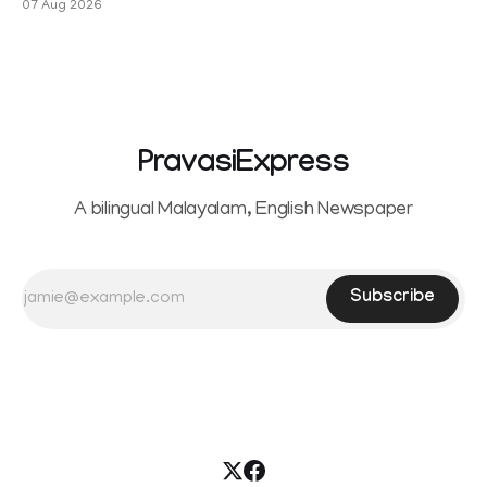
07 Aug 2026
Sowrnalingam has taken a new turn after Sangeetha
reportedly withdrew the divorce petition she had filed
seeking separation from Vijay. Following the withdrawal of
the petition,
PravasiExpress
A bilingual Malayalam, English Newspaper
Subscribe