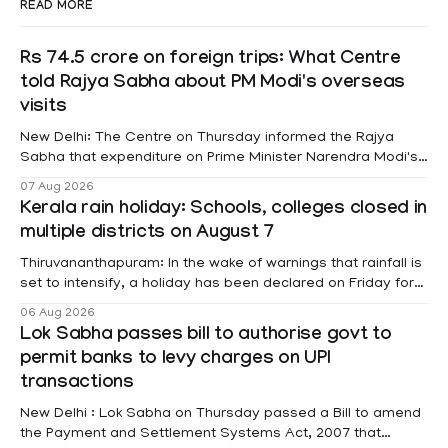
READ MORE
Rs 74.5 crore on foreign trips: What Centre
told Rajya Sabha about PM Modi's overseas
visits
New Delhi: The Centre on Thursday informed the Rajya
Sabha that expenditure on Prime Minister Narendra Modi's
foreign visits has crossed ₹74.5 crore in 2026 so far. The
07 Aug 2026
information was provided by Minister of State for External
Kerala rain holiday: Schools, colleges closed in
Affairs Pabitra Margherita in a written reply to questions
multiple districts on August 7
raised
Thiruvananthapuram: In the wake of warnings that rainfall is
set to intensify, a holiday has been declared on Friday for
educational institutions across Pathanamthitta, Alappuzha,
06 Aug 2026
Kottayam, Wayanad and Kasaragod districts. Meanwhile, a
Lok Sabha passes bill to authorise govt to
red alert remains in place on Thursday for Kottayam,
permit banks to levy charges on UPI
Pathanamtitta and Idukki districts. Following a red alert on
transactions
New Delhi : Lok Sabha on Thursday passed a Bill to amend
the Payment and Settlement Systems Act, 2007 that