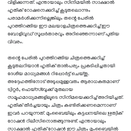
വിളിക്കുന്നത്. എന്തായാലും സിനിമയിൽ സാക്ഷാൽ
ഹൃതിക് റോഷനെക്കുറിച്ച് കൂടുതലൊന്നും
പരാമർശിക്കുന്നില്ലെങ്കിലും തന്റെ പേരിൽ
പുറത്തിറങ്ങിയ ഈ മലയാളചിത്രത്തെക്കുറിച്ച് ഈ
ബോളിവുഡ് സൂപ്പർതാരവും അറിഞ്ഞെന്നാണ് പുതിയ
വിവരം.
തന്റെ പേരിൽ പുറത്തിറങ്ങിയ ചിത്രത്തെക്കുറിച്ച്
കൂടുതലറിയാൻ ഹൃതിക് താൽപര്യം പ്രകടിപ്പിച്ചതായി
ദേശീയ മാധ്യമങ്ങൾ റിപ്പോർട്ട് ചെയ്തു.
അദ്ദേഹത്തിനോട് അടുപ്പമുള്ളവരും ആരാധകരുമാണ്
ട്വിറ്റർ, ഫെയ്സ്ബുക്ക് മുതലായ
സമൂഹമാധ്യമങ്ങളിലൂടെ സിനിമയെക്കുറിച്ച് അറിയിച്ചത്.
ഹൃതിക് തീർച്ചയായും ചിത്രം കണ്ടിരിക്കണമെന്നാണ്
ഇവർ പറയുന്നത്. മുംബൈയിലും കട്ടപ്പനയിലെ ഋത്വിക്
റോഷൻ റിലീസിനൊരുങ്ങുന്നുണ്ട്. എന്തായാലും
സാക്ഷാൽ ഹൃതിക് റോഷൻ ഈ ചിത്രം മുംബൈയിൽ