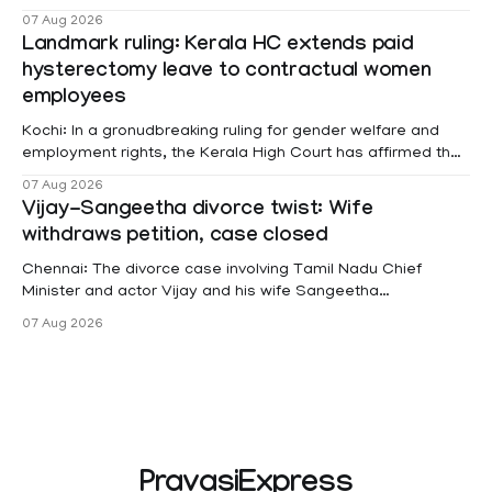
മലയോര- തീരദേശ മേഖലകളിലും മറ്റും ശക്തമായ മഴയു
07 Aug 2026
Landmark ruling: Kerala HC extends paid
hysterectomy leave to contractual women
employees
Kochi: In a gronudbreaking ruling for gender welfare and
employment rights, the Kerala High Court has affirmed that
female contractual staff employed in government-funded
07 Aug 2026
projects are eligible for paid medical leave following
Vijay-Sangeetha divorce twist: Wife
hysterectomy surgery under the Kerala Service Rules
withdraws petition, case closed
(KSR). The court noted that since essential benefits like
maternity
Chennai: The divorce case involving Tamil Nadu Chief
Minister and actor Vijay and his wife Sangeetha
Sowrnalingam has taken a new turn after Sangeetha
07 Aug 2026
Sowrnalingam has taken a new turn after Sangeetha
reportedly withdrew the divorce petition she had filed
seeking separation from Vijay. Following the withdrawal of
the petition,
PravasiExpress