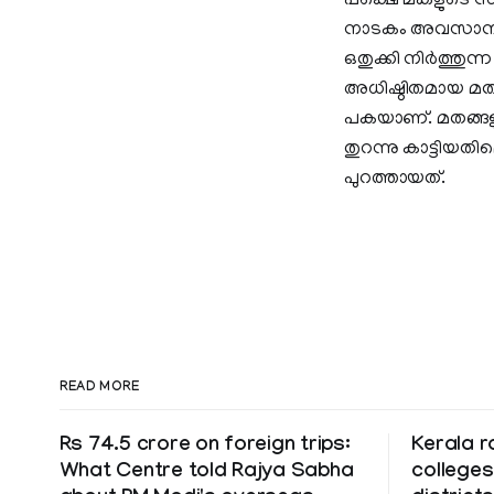
പക്ഷെ മകളുടെ സ്വാ
നാടകം അവസാനിക്കുക
ഒതുക്കി നിർത്തുന്
അധിഷ്ഠിതമായ മത 
പകയാണ്. മതങ്ങളുട
തുറന്നു കാട്ടി
പുറത്തായത്.
READ MORE
Rs 74.5 crore on foreign trips:
Kerala r
What Centre told Rajya Sabha
colleges