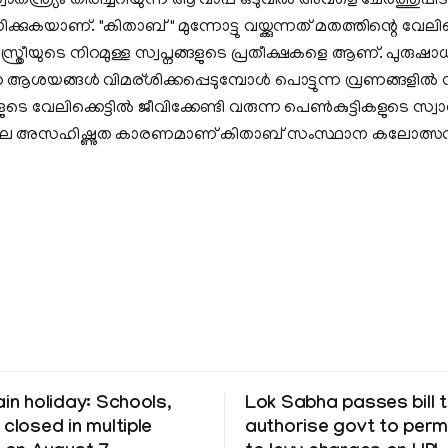
തന്ത്ര്യം തിരിച്ചറിയുന്ന ആ വാപ്പ ഒടുവിൽ അവളെ ചേർത്തുപിടിക്
യാണ്. "കിതാബ് " മുന്നോട്ടു വയ്ക്കുന്നത് മതത്തിന്റെ വേലിക
ന സ്ത്രീയുടെ നിറമുള്ള സ്വപ്നങ്ങളുടെ പ്രതീക്ഷകളെ ആണ്. പുരുഷ
ആശയങ്ങൾ വിമര്ശിക്കപ്പെടുമ്പോൾ പൊട്ടുന്ന വ്രണങ്ങളിൽ ന
െ വേലിക്കെട്ടിൽ ജീവിക്കേണ്ടി വരുന്ന പെൺകുട്ടികളുടെ സ്വാ
യതിലെ അസഹിഷ്ണുത കാരണമാണ് കിതാബ് സംസ്ഥാന കലോത്സവത
ain holiday: Schools,
Lok Sabha passes bill 
 closed in multiple
authorise govt to perm