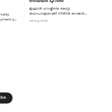
ട്രെയ്‌ലർ പുറത്ത്
ഇമ്രാൻ ഹാഷ്മിയെ കേന്ദ്ര
കഥാപാത്രമാക്കി നിതിൻ കാക്കർ
ursday
ഒരുക്കുന്ന ഏറ്റവും പുതിയ ചിത്രമാണ്
Payment and
06 Aug 2026
'ആവാരാപ്പൻ 2'. ഐഎംഡിബി പട്ടിക
7 that
 permit
ders to
rough
PI) and
ment
ssed by the
ibe