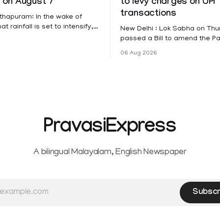
s on August 7
to levy charges on UPI
transactions
thapuram: In the wake of
t rainfall is set to intensify,
New Delhi : Lok Sabha on Th
has been declared on
passed a Bill to amend the 
educational institutions across
Settlement Systems Act, 200
06 Aug 2026
itta, Alappuzha, Kottayam,
authorises the government to
d Kasaragod districts.
banks and other service provi
 a red alert remains in place
levy charges on payments th
y for Kottayam,
unified payments interface (U
ta and Idukki districts.
other notified electronic pay
 red alert on
modes. The amendment pa
PravasiExpress
A bilingual Malayalam, English Newspaper
Subscr