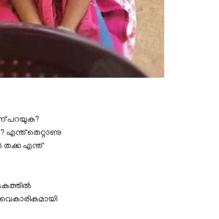
ാണ് പറയുക?
എന്ത് തെറ്റാണു
തക്ക എന്ത്
കത്തില്‍
രെ വൈകാരികമായി