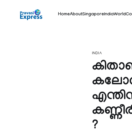
Home
About
Singapore
India
World
Co
INDIA
കിതാ
കലോത്സ
എന്തിന
കണ്ണീ
?