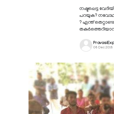
നഷ്ടപ്പെട്ട വേദ
പറയുക? നവോഥാന
? എന്ത് തെറ്റ
തകര്‍ത്തെറിയാന്
PravasiEx
08 Dec 2018