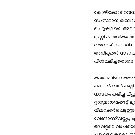
കോഴിക്കോട് റവന്
സംസ്ഥാന കലോത്സവത
ചെറുകഥയെ അടിസ്
മുസ്ലിം മതവികാരത
മതമൗലികവാദികളാണ
അധികൃതര്‍ സംസ്ഥാ
പിന്‍വലിച്ചതോടെ 
കിതാബിനെ കുഴപ്
കാവൽക്കാർ കല്പിച്ചിട
നാടകം കളിച്ചു വിപ
ദൃശ്യമാധ്യമങ്ങളില
വിലക്കേർപ്പെടുത
വേണ്ടാന്ന് വയ്ക്
അവളുടെ വാപ്പയെ അ