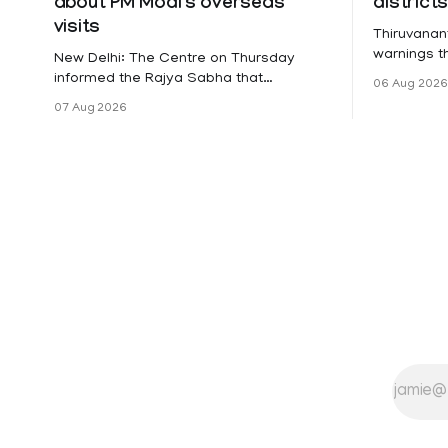
about PM Modi's overseas
district
visits
Thiruvanan
warnings tha
New Delhi: The Centre on Thursday
a holiday 
informed the Rajya Sabha that
06 Aug 2026
Friday for 
expenditure on Prime Minister Narendra
07 Aug 2026
Pathanamth
Modi's foreign visits has crossed ₹74.5
Wayanad an
crore in 2026 so far. The information
Meanwhile,
was provided by Minister of State for
on Thursda
External Affairs Pabitra Margherita in a
Pathanamtit
written reply to questions raised
Following a