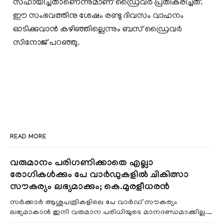
സഹായിച്ചതാണെന്നുമാണ് ഡ്രൈവർ പ്രതികരിച്ചത്.
ഈ സംഭവത്തിനു ശേഷം രണ്ടു ദിവസം വാഹനം
ഓടിക്കുവാൻ കഴിഞ്ഞില്ലെന്നും ബസ് ഡ്രൈവർ
സിനോജ് പറഞ്ഞു.
READ MORE
വരുമാനം പരിഗണിക്കാതെ എല്ലാ
രോഗികൾക്കും പേ വാർഡുകളിൽ ചികിത്സാ
സൗകര്യം ലഭ്യമാക്കും; കെ.മുരളീധരൻ
സർക്കാർ ആശുപത്രികളിലെ പേ വാർഡ് സൗകര്യം
ലഭ്യമാകാൻ ഇനി വരുമാന പരിധിയുടെ മാനദണ്ഡമാക്കില്ല.
വരുമാനം പരിഗണിക്കാതെ എല്ലാ രോഗികൾക്കും പേ വാർഡു