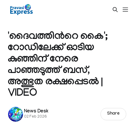
'ദൈവത്തിന്‍റെ കൈ';
റോഡിലേക്ക് ഓടിയ
കുഞ്ഞിന് നേരെ
പാഞ്ഞടുത്ത് ബസ്,
അത്ഭുത രക്ഷപ്പെടൽ |
VIDEO
News Desk
Share
02 Feb 2026