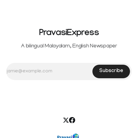
seeking separation from Vijay. Following the withdrawal of
the petition,
PravasiExpress
A bilingual Malayalam, English Newspaper
Subscribe