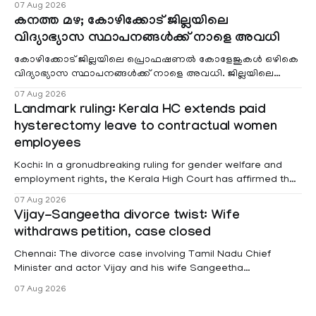
07 Aug 2026
കനത്ത മഴ; കോഴിക്കോട് ജില്ലയിലെ
വിദ്യാഭ്യാസ സ്ഥാപനങ്ങൾക്ക് നാളെ അവധി
കോഴിക്കോട് ജില്ലയിലെ പ്രൊഫഷണൽ കോളേജുകൾ ഒഴികെ
വിദ്യാഭ്യാസ സ്ഥാപനങ്ങൾക്ക് നാളെ അവധി. ജില്ലയിലെ
മലയോര- തീരദേശ മേഖലകളിലും മറ്റും ശക്തമായ മഴയു
07 Aug 2026
Landmark ruling: Kerala HC extends paid
hysterectomy leave to contractual women
employees
Kochi: In a gronudbreaking ruling for gender welfare and
employment rights, the Kerala High Court has affirmed that
female contractual staff employed in government-funded
07 Aug 2026
projects are eligible for paid medical leave following
Vijay-Sangeetha divorce twist: Wife
hysterectomy surgery under the Kerala Service Rules
withdraws petition, case closed
(KSR). The court noted that since essential benefits like
maternity
Chennai: The divorce case involving Tamil Nadu Chief
Minister and actor Vijay and his wife Sangeetha
Sowrnalingam has taken a new turn after Sangeetha
07 Aug 2026
Sowrnalingam has taken a new turn after Sangeetha
reportedly withdrew the divorce petition she had filed