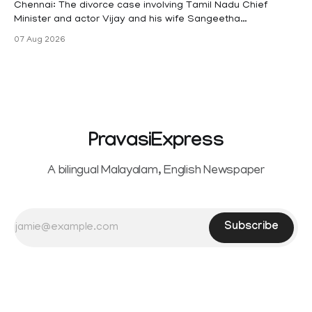
maternity
Chennai: The divorce case involving Tamil Nadu Chief
Minister and actor Vijay and his wife Sangeetha
Sowrnalingam has taken a new turn after Sangeetha
07 Aug 2026
Sowrnalingam has taken a new turn after Sangeetha
reportedly withdrew the divorce petition she had filed
seeking separation from Vijay. Following the withdrawal of
the petition,
PravasiExpress
A bilingual Malayalam, English Newspaper
Subscribe