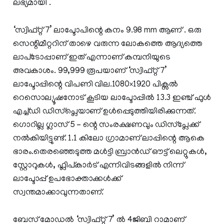
ലഭ്യമായി .
‘സ്വിഫ്റ്റ് 7’ ലാപ്ടോപിന്റെ കനം 9.98 mm ആണ് . ഒരു
സെന്റിമീറ്ററിന് താഴെ വരുന്ന ലോകത്തെ ആദ്യത്തെ
ലാപ്‌ടോപ്പാണ് ഇത് എന്നാണ് കമ്പനിയുടെ
അവകാശം. 99,999 രൂപയാണ് ‘സ്വിഫ്റ്റ് 7’
ലാപ്ടോപ്പിന്റെ വിപണി വില.1080×1920 പിക്സൽ
റെസൊല്യൂഷനോട് കൂടിയ ലാപ്ടോപ്പിൽ 13.3 ഇഞ്ച് ഫുൾ
എച്ച്ഡി ഡിസ്പ്ലെയാണ് ഉൾപ്പെടുത്തിയിരിക്കുന്നത്.
ഗൊറില്ല ഗ്ലാസ് 5 – ന്റെ സംരക്ഷണവും ഡിസ്പ്ലേക്ക്
നൽകിയിട്ടുണ്ട്. 1.1 കിലോ ഗ്രാമാണ് ലാപ്പിന്റെ ആകെ
ഭാരം.തെരഞ്ഞെടുത്ത മൾട്ടി ബ്രാൻഡ് ഔട്ട് ലെറ്റുകൾ,
സ്റ്റോറുകൾ, ഫ്ലിപ്കാർട് എന്നിവിടങ്ങളിൽ നിന്ന്
ലാപ്ടോപ്പ് ഉപഭോക്താക്കൾക്ക്
സ്വന്തമാക്കാവുന്നതാണ്.
ബേസ് മോഡൽ ‘സ്വിഫ്റ്റ് 7’ ൽ 4ജിബി റാമാണ്