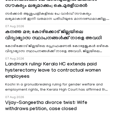
സൗകര്യം ലഭ്യമാക്കും; കെ.മുരളീധരൻ
സർക്കാർ ആശുപത്രികളിലെ പേ വാർഡ് സൗകര്യം
ലഭ്യമാകാൻ ഇനി വരുമാന പരിധിയുടെ മാനദണ്ഡമാക്കില്ല.
വരുമാനം പരിഗണിക്കാതെ എല്ലാ രോഗികൾക്കും പേ വാർഡു
07 Aug 2026
കനത്ത മഴ; കോഴിക്കോട് ജില്ലയിലെ
വിദ്യാഭ്യാസ സ്ഥാപനങ്ങൾക്ക് നാളെ അവധി
കോഴിക്കോട് ജില്ലയിലെ പ്രൊഫഷണൽ കോളേജുകൾ ഒഴികെ
വിദ്യാഭ്യാസ സ്ഥാപനങ്ങൾക്ക് നാളെ അവധി. ജില്ലയിലെ
മലയോര- തീരദേശ മേഖലകളിലും മറ്റും ശക്തമായ മഴയു
07 Aug 2026
Landmark ruling: Kerala HC extends paid
hysterectomy leave to contractual women
employees
Kochi: In a gronudbreaking ruling for gender welfare and
employment rights, the Kerala High Court has affirmed that
female contractual staff employed in government-funded
07 Aug 2026
projects are eligible for paid medical leave following
Vijay-Sangeetha divorce twist: Wife
hysterectomy surgery under the Kerala Service Rules
withdraws petition, case closed
(KSR). The court noted that since essential benefits like