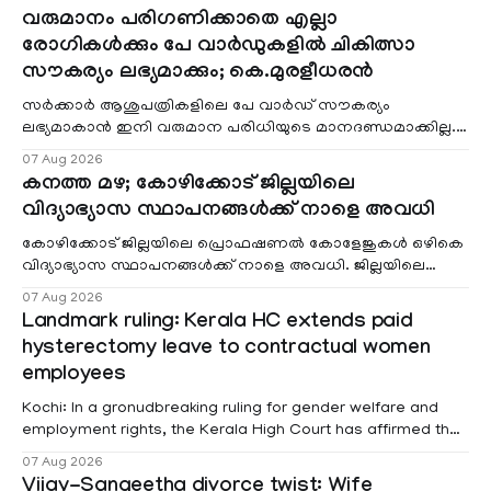
വരുമാനം പരിഗണിക്കാതെ എല്ലാ
രോഗികൾക്കും പേ വാർഡുകളിൽ ചികിത്സാ
സൗകര്യം ലഭ്യമാക്കും; കെ.മുരളീധരൻ
സർക്കാർ ആശുപത്രികളിലെ പേ വാർഡ് സൗകര്യം
ലഭ്യമാകാൻ ഇനി വരുമാന പരിധിയുടെ മാനദണ്ഡമാക്കില്ല.
വരുമാനം പരിഗണിക്കാതെ എല്ലാ രോഗികൾക്കും പേ വാർഡു
07 Aug 2026
കനത്ത മഴ; കോഴിക്കോട് ജില്ലയിലെ
വിദ്യാഭ്യാസ സ്ഥാപനങ്ങൾക്ക് നാളെ അവധി
കോഴിക്കോട് ജില്ലയിലെ പ്രൊഫഷണൽ കോളേജുകൾ ഒഴികെ
വിദ്യാഭ്യാസ സ്ഥാപനങ്ങൾക്ക് നാളെ അവധി. ജില്ലയിലെ
മലയോര- തീരദേശ മേഖലകളിലും മറ്റും ശക്തമായ മഴയു
07 Aug 2026
Landmark ruling: Kerala HC extends paid
hysterectomy leave to contractual women
employees
Kochi: In a gronudbreaking ruling for gender welfare and
employment rights, the Kerala High Court has affirmed that
female contractual staff employed in government-funded
07 Aug 2026
projects are eligible for paid medical leave following
Vijay-Sangeetha divorce twist: Wife