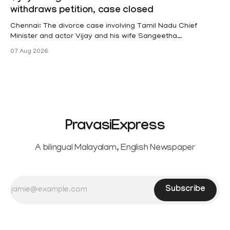
hysterectomy surgery under the Kerala Service Rules
withdraws petition, case closed
(KSR). The court noted that since essential benefits like
maternity
Chennai: The divorce case involving Tamil Nadu Chief
Minister and actor Vijay and his wife Sangeetha
Sowrnalingam has taken a new turn after Sangeetha
07 Aug 2026
Sowrnalingam has taken a new turn after Sangeetha
reportedly withdrew the divorce petition she had filed
seeking separation from Vijay. Following the withdrawal of
the petition,
PravasiExpress
A bilingual Malayalam, English Newspaper
Subscribe