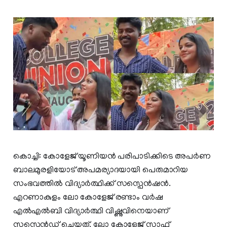
കൊച്ചി: കോളേജ് യൂണിയൻ പരിപാടിക്കിടെ അപർണ
ബാലമുരളിയോട് അപമര്യാദയായി പെരുമാറിയ
സംഭവത്തിൽ വിദ്യാർത്ഥിക്ക് സസ്പെൻഷൻ.
എറണാകുളം ലോ കോളേജ് രണ്ടാം വർഷ
എൽഎൽബി വിദ്യാർത്ഥി വിഷ്ണുവിനെയാണ്
സസ്പെൻഡ് ചെയ്തത്. ലോ കോളേജ് സ്റ്റാഫ്