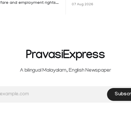
Vijay and his wife Sangeetha
fare and employment rights,
07 Aug 2026
Sowrnalingam has taken a ne
 High Court has affirmed that
after Sangeetha Sowrnaling
tractual staff employed in
taken a new turn after Sange
-funded projects are eligible
reportedly withdrew the divor
dical leave following
she had filed seeking separat
my surgery under the Kerala
Vijay. Following the withdrawal of the
). The court noted
petition,
essential benefits like
PravasiExpress
A bilingual Malayalam, English Newspaper
Subscr