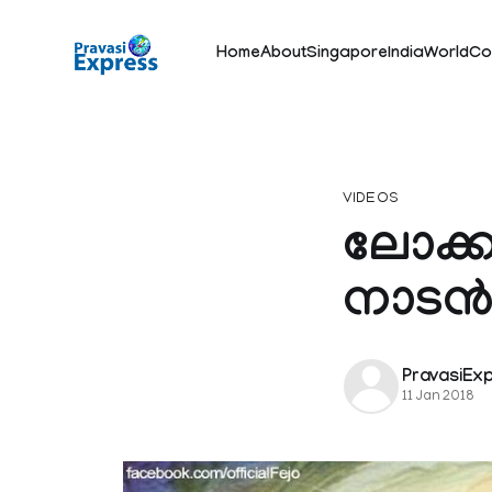
Home
About
Singapore
India
World
Co
VIDEOS
ലോക്കല
നാടന്‍
PravasiEx
11 Jan 2018