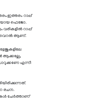
രം.ഇത്തരം റാപ്പ്
േശിയായ ഫെജോ.
 വരികളില്‍ റാപ്പ്
ും വൈറല്‍ ആണ്.
കോളേജുകളിലേ
‍ ആക്കല്ലേ,
ി പൊറുക്കണേ എന്നീ
ിരിക്കുന്നത്.
‍റെ രചന.
്‍ ചേര്‍ത്താണ്