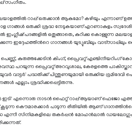
്പ് സംഗീതം.
ലയാളത്തില്‍ റാപ്പ് ഒരുക്കാന്‍ ആകുമോ? കഴിയും എന്നാണ് ഉത്ത
ള ഗാങ്ങള്‍ ഒരുക്കി ശ്രദ്ധ നേടുകയാണ്‌ എറണാകുളം സ്വദ
‍ ഇംഗ്ലീഷ് പദങ്ങളില്‍ ഒതുങ്ങാതെ, കുറിക്കു കൊള്ളുന്ന മലയാളം
്കുന്ന ഇദ്ദേഹത്തിന്‍റെ ഗാനങ്ങള്‍ യുട്യുബിലും വാട്സാപ്പില
െണ്ണ്, കുരുത്തക്കേടിന്‍ കിംഗ്‌, പ്രൈവറ്റ് എഞ്ചിനീയറിംഗ് 
 ദുരവസ്ഥ പറയുന്ന പ്രൈവറ്റ് അറവുശാല, കേരളത്തെ പാകിസ്താന്
‍ യുവര്‍ വാട്ടര്‍' പദ്ധതിക്ക് പിന്തുണയുമായി ഒരുക്കിയ ഭൂമിദേവ
ങള്‍ എല്ലാം ശ്രദ്ധിക്കപ്പെട്ടിരുന്നു.
്‍ ഇടി' എന്നൊരു നാടന്‍ ഫൈറ്റ് റാപ്പ് ആയാണ് ഫെജോ എത്തിയ
തല്ല് കൂടുന്ന കൌമാരക്കാര്‍ പാടുന്ന രീതിയില്‍ ആണ് ഗാനത്തിന്
ധ എന്നീ സിനിമകളിലെ തകര്‍പ്പന്‍ മോഹന്‍ലാല്‍ ഡയലോഗുകള
ക്കുന്നത്.