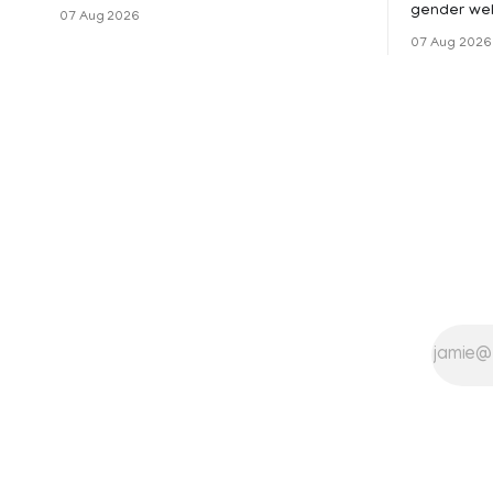
സ്ഥാപനങ്ങൾക്ക് നാളെ അവധി.
gender wel
07 Aug 2026
ജില്ലയിലെ മലയോര- തീരദേശ
the Kerala
07 Aug 2026
മേഖലകളിലും മറ്റും ശക്തമായ മഴയു
female con
government
for paid me
hysterecto
Service Rules (KSR
that since 
maternity