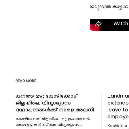
യുട്യുബില്‍ കാഴ്ച
READ MORE
കനത്ത മഴ; കോഴിക്കോട്
Landmark
ജില്ലയിലെ വിദ്യാഭ്യാസ
extends
സ്ഥാപനങ്ങൾക്ക് നാളെ അവധി
leave t
employe
കോഴിക്കോട് ജില്ലയിലെ പ്രൊഫഷണൽ
കോളേജുകൾ ഒഴികെ വിദ്യാഭ്യാസ
Kochi: In a