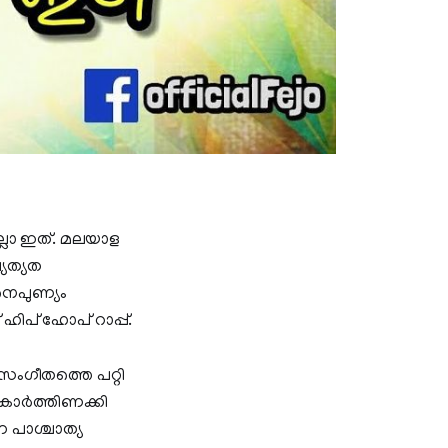
ലോ ഇത്. മലയാള
്യത്യത
 നൈപുണ്യം
ിപ് ഹോപ്‌ റാപ്പ്.
 സംഗീതത്തെ പറ്റി
 കോർത്തിണക്കി
 പാശ്ചാത്യ