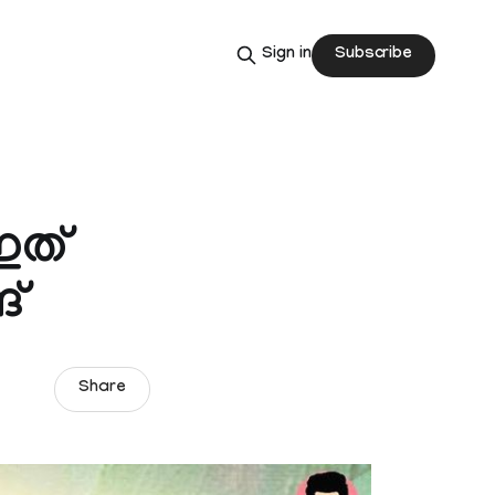
Subscribe
Sign in
ഇത്
്
Share