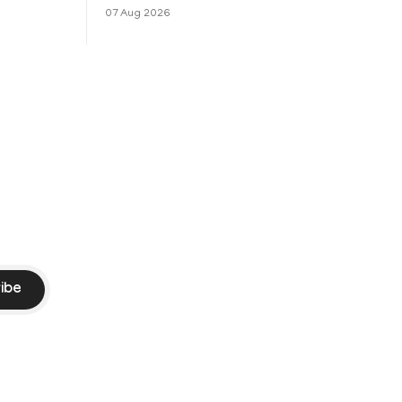
ഒരുക്കുന്ന 'വിശ്വനാഥ് ആൻഡ് സൺസ്'
07 Aug 2026
w turn
കേരളത്തിലെ പ്രീ റിലീസ്
am has
etha
ce petition
ion from
ibe