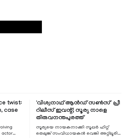
e twist:
'വിശ്വനാഥ് ആൻഡ് സൺസ്' പ്രീ
n, case
റിലീസ് ഇവന്റ്; സൂര്യ നാളെ
തിരുവനന്തപുരത്ത്
olving
സൂര്യയെ നായകനാക്കി സൂപ്പർ ഹിറ്റ്
 actor
തെലുങ്ക് സംവിധായകൻ വെങ്കി അറ്റ്ലൂരി