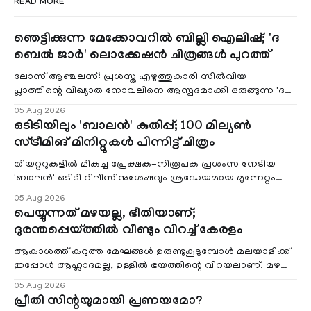
READ MORE
ഞെട്ടിക്കുന്ന മേക്കോവറിൽ ബില്ലി ഐലിഷ്; 'ദ
ബെൽ ജാർ' ലൊക്കേഷൻ ചിത്രങ്ങൾ പുറത്ത്
ലോസ് ആഞ്ചലസ്: പ്രശസ്ത എഴുത്തുകാരി സിൽവിയ
പ്ലാത്തിന്റെ വിഖ്യാത നോവലിനെ ആസ്പദമാക്കി ഒരുങ്ങുന്ന 'ദ
ബെൽ ജാർ' എന്ന ചിത്രത്തി
05 Aug 2026
ഒടിടിയിലും 'ബാലൻ' കുതിപ്പ്; 100 മില്യൺ
സ്ട്രീമിങ് മിനിറ്റുകൾ പിന്നിട്ട് ചിത്രം
തിയറ്ററുകളിൽ മികച്ച പ്രേക്ഷക-നിരൂപക പ്രശംസ നേടിയ
'ബാലൻ' ഒടിടി റിലീസിനുശേഷവും ശ്രദ്ധേയമായ മുന്നേറ്റം
തുടരുന്നു. സീ5-ൽ
05 Aug 2026
പെയ്യുന്നത് മഴയല്ല, ഭീതിയാണ്;
ദുരന്തപ്പെയ്ത്തിൽ വീണ്ടും വിറച്ച് കേരളം
ആകാശത്ത് കറുത്ത മേഘങ്ങൾ ഉരുണ്ടുകൂടുമ്പോൾ മലയാളിക്ക്
ഇപ്പോൾ ആഹ്ലാദമല്ല, ഉള്ളിൽ ഭയത്തിന്റെ വിറയലാണ്. മഴ
ഒരുകാലത്ത് സമൃദ്ധിയുടെയും പ്
05 Aug 2026
പ്രീതി സിന്റയുമായി പ്രണയമോ?