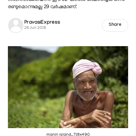
രണ്ടുമൊന്നുമല്ല 29 വര്‍ഷമാണ്.
PravasiExpress
Share
26 Jun 2018
manin island_718x490