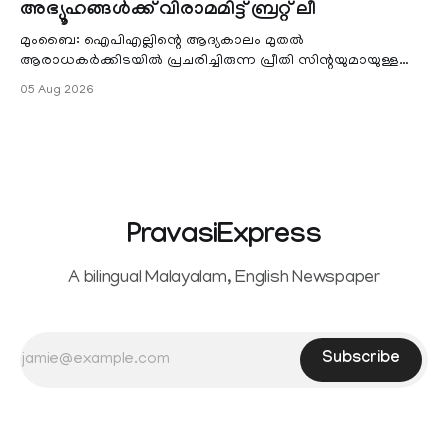
അഭ്യൂഹങ്ങൾക്ക് വിരാമമിട്ട് ബ്രറ്റ് ലീ
മുംബൈ: ഐപിഎല്ലിന്റെ ആദ്യകാലം മുതൽ
ആരാധകർക്കിടയിൽ പ്രചരിച്ചിരുന്ന പ്രീതി സിന്റയുമായുള്ള
പ്രണയ അഭ്യൂഹങ്ങൾ തള്ളി മുൻ ഓസ്ട്രേലിയൻ പേ
05 Aug 2026
PravasiExpress
A bilingual Malayalam, English Newspaper
Subscribe