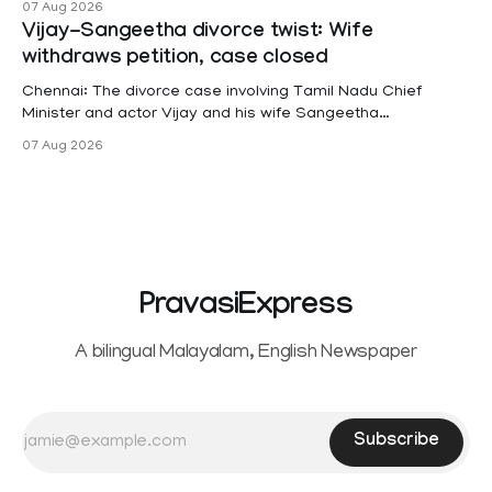
07 Aug 2026
projects are eligible for paid medical leave following
Vijay-Sangeetha divorce twist: Wife
hysterectomy surgery under the Kerala Service Rules
withdraws petition, case closed
(KSR). The court noted that since essential benefits like
maternity
Chennai: The divorce case involving Tamil Nadu Chief
Minister and actor Vijay and his wife Sangeetha
Sowrnalingam has taken a new turn after Sangeetha
07 Aug 2026
Sowrnalingam has taken a new turn after Sangeetha
reportedly withdrew the divorce petition she had filed
seeking separation from Vijay. Following the withdrawal of
the petition,
PravasiExpress
A bilingual Malayalam, English Newspaper
Subscribe