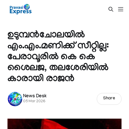
ഉടുമ്പൻചോലയിൽ
എം.എം.മണിക്ക് സീറ്റില്ല:
പേരാവൂരിൽ കെ കെ
ശൈലജ, തലശേരിയിൽ
കാരായി രാജൻ
News Desk
Share
05 Mar 2026