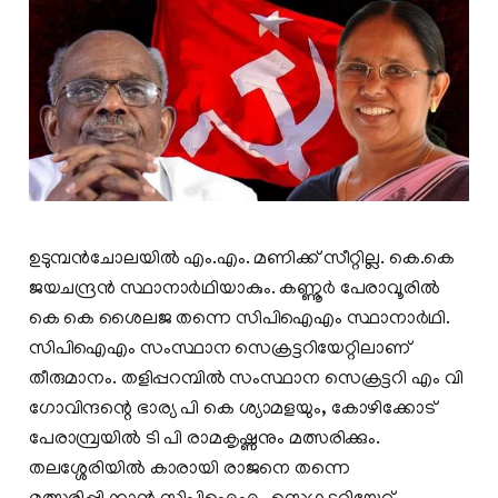
ഉടുമ്പൻചോലയിൽ എം.എം. മണിക്ക് സീറ്റില്ല. കെ.കെ
ജയചന്ദ്രൻ സ്ഥാനാർഥിയാകും. കണ്ണൂർ പേരാവൂരിൽ
കെ കെ ശൈലജ തന്നെ സിപിഐഎം സ്ഥാനാർഥി.
സിപിഐഎം സംസ്ഥാന സെക്രട്ടറിയേറ്റിലാണ്
തീരുമാനം. തളിപ്പറമ്പിൽ സംസ്ഥാന സെക്രട്ടറി എം വി
ഗോവിന്ദന്റെ ഭാര്യ പി കെ ശ്യാമളയും, കോഴിക്കോട്
പേരാമ്പ്രയിൽ ടി പി രാമകൃഷ്ണനും മത്സരിക്കും.
തലശ്ശേരിയിൽ കാരായി രാജനെ തന്നെ