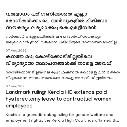
വരുമാനം പരിഗണിക്കാതെ എല്ലാ
രോഗികൾക്കും പേ വാർഡുകളിൽ ചികിത്സാ
സൗകര്യം ലഭ്യമാക്കും; കെ.മുരളീധരൻ
സർക്കാർ ആശുപത്രികളിലെ പേ വാർഡ് സൗകര്യം
ലഭ്യമാകാൻ ഇനി വരുമാന പരിധിയുടെ മാനദണ്ഡമാക്കില്ല.
വരുമാനം പരിഗണിക്കാതെ എല്ലാ രോഗികൾക്കും പേ വാർഡു
07 Aug 2026
കനത്ത മഴ; കോഴിക്കോട് ജില്ലയിലെ
വിദ്യാഭ്യാസ സ്ഥാപനങ്ങൾക്ക് നാളെ അവധി
കോഴിക്കോട് ജില്ലയിലെ പ്രൊഫഷണൽ കോളേജുകൾ ഒഴികെ
വിദ്യാഭ്യാസ സ്ഥാപനങ്ങൾക്ക് നാളെ അവധി. ജില്ലയിലെ
മലയോര- തീരദേശ മേഖലകളിലും മറ്റും ശക്തമായ മഴയു
07 Aug 2026
Landmark ruling: Kerala HC extends paid
hysterectomy leave to contractual women
employees
Kochi: In a gronudbreaking ruling for gender welfare and
employment rights, the Kerala High Court has affirmed that
female contractual staff employed in government-funded