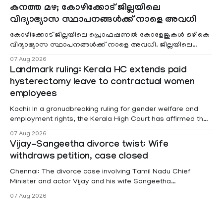
കനത്ത മഴ; കോഴിക്കോട് ജില്ലയിലെ
വിദ്യാഭ്യാസ സ്ഥാപനങ്ങൾക്ക് നാളെ അവധി
കോഴിക്കോട് ജില്ലയിലെ പ്രൊഫഷണൽ കോളേജുകൾ ഒഴികെ
വിദ്യാഭ്യാസ സ്ഥാപനങ്ങൾക്ക് നാളെ അവധി. ജില്ലയിലെ
മലയോര- തീരദേശ മേഖലകളിലും മറ്റും ശക്തമായ മഴയു
07 Aug 2026
Landmark ruling: Kerala HC extends paid
hysterectomy leave to contractual women
employees
Kochi: In a gronudbreaking ruling for gender welfare and
employment rights, the Kerala High Court has affirmed that
female contractual staff employed in government-funded
07 Aug 2026
projects are eligible for paid medical leave following
Vijay-Sangeetha divorce twist: Wife
hysterectomy surgery under the Kerala Service Rules
withdraws petition, case closed
(KSR). The court noted that since essential benefits like
maternity
Chennai: The divorce case involving Tamil Nadu Chief
Minister and actor Vijay and his wife Sangeetha
Sowrnalingam has taken a new turn after Sangeetha
07 Aug 2026
Sowrnalingam has taken a new turn after Sangeetha
reportedly withdrew the divorce petition she had filed
seeking separation from Vijay. Following the withdrawal of