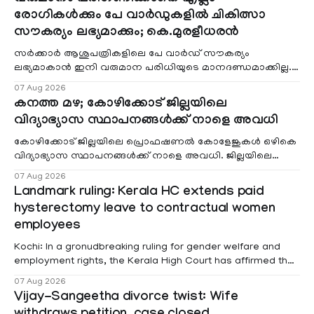
രോഗികൾക്കും പേ വാർഡുകളിൽ ചികിത്സാ
സൗകര്യം ലഭ്യമാക്കും; കെ.മുരളീധരൻ
സർക്കാർ ആശുപത്രികളിലെ പേ വാർഡ് സൗകര്യം
ലഭ്യമാകാൻ ഇനി വരുമാന പരിധിയുടെ മാനദണ്ഡമാക്കില്ല.
വരുമാനം പരിഗണിക്കാതെ എല്ലാ രോഗികൾക്കും പേ വാർഡു
07 Aug 2026
കനത്ത മഴ; കോഴിക്കോട് ജില്ലയിലെ
വിദ്യാഭ്യാസ സ്ഥാപനങ്ങൾക്ക് നാളെ അവധി
കോഴിക്കോട് ജില്ലയിലെ പ്രൊഫഷണൽ കോളേജുകൾ ഒഴികെ
വിദ്യാഭ്യാസ സ്ഥാപനങ്ങൾക്ക് നാളെ അവധി. ജില്ലയിലെ
മലയോര- തീരദേശ മേഖലകളിലും മറ്റും ശക്തമായ മഴയു
07 Aug 2026
Landmark ruling: Kerala HC extends paid
hysterectomy leave to contractual women
employees
Kochi: In a gronudbreaking ruling for gender welfare and
employment rights, the Kerala High Court has affirmed that
female contractual staff employed in government-funded
07 Aug 2026
projects are eligible for paid medical leave following
Vijay-Sangeetha divorce twist: Wife
hysterectomy surgery under the Kerala Service Rules