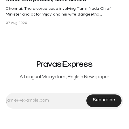
withdraws petition, case closed
(KSR). The court noted that since essential benefits like
maternity
Chennai: The divorce case involving Tamil Nadu Chief
Minister and actor Vijay and his wife Sangeetha
Sowrnalingam has taken a new turn after Sangeetha
07 Aug 2026
Sowrnalingam has taken a new turn after Sangeetha
reportedly withdrew the divorce petition she had filed
seeking separation from Vijay. Following the withdrawal of
the petition,
PravasiExpress
A bilingual Malayalam, English Newspaper
Subscribe