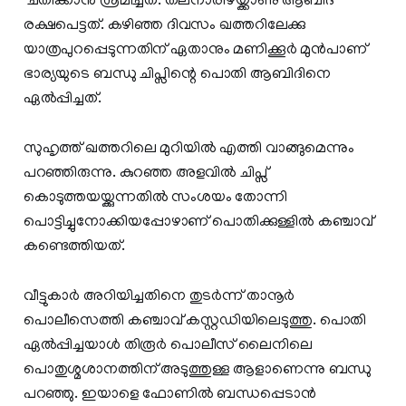
ചതിക്കാൻ ശ്രമിച്ചത്. തലനാരിഴയ്ക്കാണു ആബിദ്
രക്ഷപെട്ടത്. കഴിഞ്ഞ ദിവസം ഖത്തറിലേക്കു
യാത്രപുറപ്പെടുന്നതിന് ഏതാനും മണിക്കൂർ മുൻപാണ്
ഭാര്യയുടെ ബന്ധു ചിപ്സിന്റെ പൊതി ആബിദിനെ
ഏൽപ്പിച്ചത്.
സുഹൃത്ത് ഖത്തറിലെ മുറിയിൽ എത്തി വാങ്ങുമെന്നും
പറഞ്ഞിരുന്നു. കുറഞ്ഞ അളവിൽ ചിപ്സ്
കൊടുത്തയയ്ക്കുന്നതിൽ സംശയം തോന്നി
പൊട്ടിച്ചുനോക്കിയപ്പോഴാണ് പൊതിക്കുള്ളിൽ കഞ്ചാവ്
കണ്ടെത്തിയത്.
വീട്ടുകാർ അറിയിച്ചതിനെ തുടർന്ന് താനൂർ
പൊലീസെത്തി കഞ്ചാവ് കസ്റ്റഡിയിലെടുത്തു. പൊതി
ഏൽപ്പിച്ചയാൾ തിരൂർ പൊലീസ് ലൈനിലെ
പൊതുശ്മശാനത്തിന് അടുത്തുള്ള ആളാണെന്നു ബന്ധു
പറഞ്ഞു. ഇയാളെ ഫോണിൽ ബന്ധപ്പെടാൻ