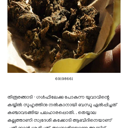
69198661
തിരൂരങ്ങാടി ∙ ഗൾഫിലേക്കു പോകുന്ന യുവാവിന്റെ
കയ്യിൽ സുഹൃത്തിനു നൽകാനായി ബന്ധു ഏൽപ്പിച്ചത്
കഞ്ചാവടങ്ങിയ പലഹാരപ്പൊതി. . തെയ്യാല
കല്ലത്താണി സ്വദേശി കക്കോടി ആബിദിനെയാണ്