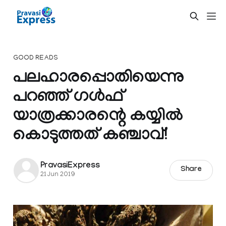
GOOD READS
പലഹാരപ്പൊതിയെന്നു
പറഞ്ഞ് ഗൾഫ്
യാത്രക്കാരന്റെ കയ്യിൽ
കൊടുത്തത് കഞ്ചാവ്!
PravasiExpress
Share
21 Jun 2019