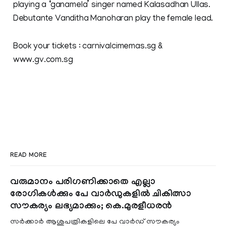
playing a ‘ganamela’ singer named Kalasadhan Ullas.
Debutante Vanditha Manoharan play the female lead.
Book your tickets : carnivalcimemas.sg &
www.gv.com.sg
READ MORE
വരുമാനം പരിഗണിക്കാതെ എല്ലാ
രോഗികൾക്കും പേ വാർഡുകളിൽ ചികിത്സാ
സൗകര്യം ലഭ്യമാക്കും; കെ.മുരളീധരൻ
സർക്കാർ ആശുപത്രികളിലെ പേ വാർഡ് സൗകര്യം