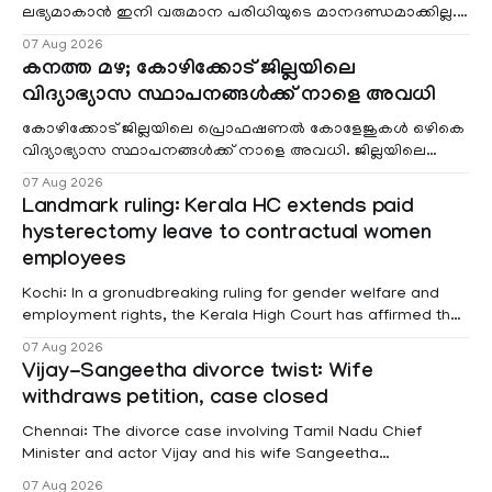
ലഭ്യമാകാൻ ഇനി വരുമാന പരിധിയുടെ മാനദണ്ഡമാക്കില്ല.
വരുമാനം പരിഗണിക്കാതെ എല്ലാ രോഗികൾക്കും പേ വാർഡു
07 Aug 2026
കനത്ത മഴ; കോഴിക്കോട് ജില്ലയിലെ
വിദ്യാഭ്യാസ സ്ഥാപനങ്ങൾക്ക് നാളെ അവധി
കോഴിക്കോട് ജില്ലയിലെ പ്രൊഫഷണൽ കോളേജുകൾ ഒഴികെ
വിദ്യാഭ്യാസ സ്ഥാപനങ്ങൾക്ക് നാളെ അവധി. ജില്ലയിലെ
മലയോര- തീരദേശ മേഖലകളിലും മറ്റും ശക്തമായ മഴയു
07 Aug 2026
Landmark ruling: Kerala HC extends paid
hysterectomy leave to contractual women
employees
Kochi: In a gronudbreaking ruling for gender welfare and
employment rights, the Kerala High Court has affirmed that
female contractual staff employed in government-funded
07 Aug 2026
projects are eligible for paid medical leave following
Vijay-Sangeetha divorce twist: Wife
hysterectomy surgery under the Kerala Service Rules
withdraws petition, case closed
(KSR). The court noted that since essential benefits like
maternity
Chennai: The divorce case involving Tamil Nadu Chief
Minister and actor Vijay and his wife Sangeetha
Sowrnalingam has taken a new turn after Sangeetha
07 Aug 2026