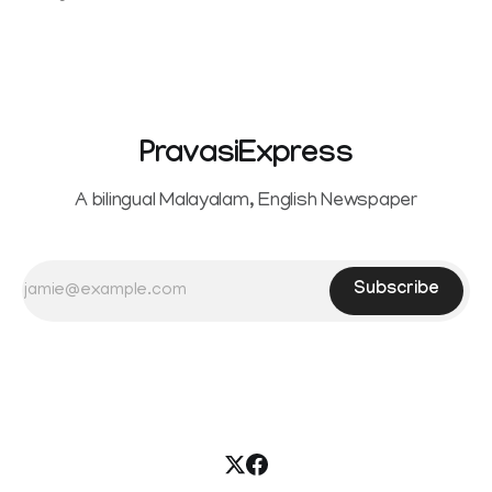
Sowrnalingam has taken a new turn after Sangeetha
reportedly withdrew the divorce petition she had filed
seeking separation from Vijay. Following the withdrawal of
the petition,
PravasiExpress
A bilingual Malayalam, English Newspaper
Subscribe