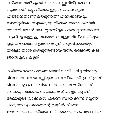
കഴിയാത്തത്? എന്തിനാണ് കണ്ണുനീര് ഇങ്ങനെ
ഒഴുകുന്നത്?ഒട്ടും വിഷമം ഇല്ലാതെ മനുഷ്യൻ
എങ്ങനെയാണ് കരയുന്നത്? എനിക്കറിയില്ല.
ബാത്റൂമിലെ സ്വതേയുള്ള വിങ്ങൽ അസഹ്യമായി
തോന്നി. ഞാൻ ടാപ്പ് തുറന്ന് മുഖം രണ്ട് മൂന്ന് തവണ
കഴുകി. മുകത്തുള്ള തണുത്ത വെള്ളത്തിന് ഇടയിലൂടെ
ചൂടുറവ പോലെ ഒഴുകുന്ന കണ്ണീർ എനിക്കപ്പോഴും
തിരിച്ചറിയാൻ കഴിയുന്നുണ്ടായിരുന്നു. ഒരിക്കൽ കൂടി
ഞാൻ മുഖം കഴുകി.
കഴിഞ്ഞ മാസം അലസമായി വായിച്ചു വിട്ട minority
stress theory മനസ്സിലൂടെ കടന്ന് പോയി. ഇനി ഇത്
stress ആണോ? പിന്നെ ഓർക്കാൻ കഴിഞ്ഞത്
ഒക്കെയും അമ്മയുടെ വാക്കുകൾ മാത്രം ആണ്.
അമ്മയുടെ വാക്കുകൾ എന്നെ ബാധിക്കുന്നില്ലെന്ന്
പറയുമ്പോഴും അതെന്റെ ഉള്ളിൽ കിടന്ന്
ഉഴുതുമറയുകയായിരുന്നൊ? അമ്മയുടെ ഓരോ വാക്കും