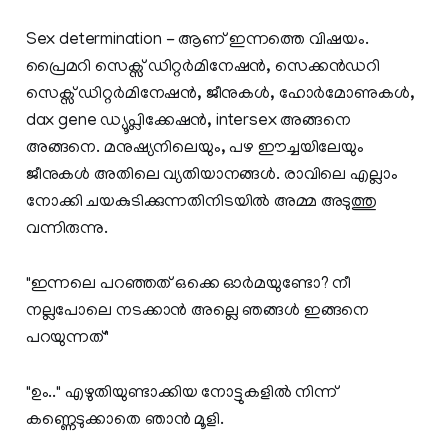
Sex determination - ആണ് ഇന്നത്തെ വിഷയം.
പ്രൈമറി സെക്സ് ഡിറ്റർമിനേഷൻ, സെക്കൻഡറി
സെക്സ് ഡിറ്റർമിനേഷൻ, ജീനുകൾ, ഹോർമോണുകൾ,
dax gene ഡ്യൂപ്ലിക്കേഷൻ, intersex അങ്ങനെ
അങ്ങനെ. മനുഷ്യനിലെയും, പഴ ഈച്ചയിലേയും
ജീനുകൾ അതിലെ വ്യതിയാനങ്ങൾ. രാവിലെ എല്ലാം
നോക്കി ചയകുടിക്കുന്നതിനിടയിൽ അമ്മ അടുത്തു
വന്നിരുന്നു.
"ഇന്നലെ പറഞ്ഞത് ഒക്കെ ഓർമയുണ്ടോ? നീ
നല്ലപോലെ നടക്കാൻ അല്ലെ ഞങ്ങൾ ഇങ്ങനെ
പറയുന്നത്"
"ഉം.." എഴുതിയുണ്ടാക്കിയ നോട്ടുകളിൽ നിന്ന്
കണ്ണെടുക്കാതെ ഞാൻ മൂളി.