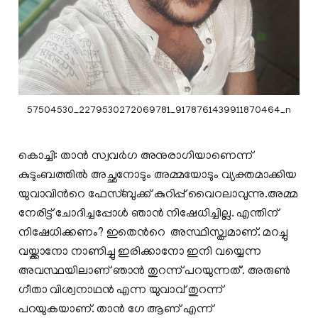
57504530_2279530272069781_9178761439911870464_n
കൊച്ചി: താന്‍ സ്വവര്‍ഗ അനുരാഗിയാണെന്ന്
കുടുംബത്തില്‍ അച്ഛനോടും അമ്മയോടും വ്യക്തമാക്കിയ
യുവാവിന്‍റെ ഫേസ്ബുക്ക് കുറിപ്പ് വൈറലാവുന്നു.അമ്മ
നേരിട്ട് ചോദിച്ചപ്പോള്‍ ഞാന്‍ നിഷേധിച്ചില്ല. എന്തിന്
നിഷേധിക്കണം? ഇതെന്‍റെ അസ്ഥിസ്ത്വമാണ്. മറച്ചു
വയ്ക്കാനോ നാണിച്ചു ഇരിക്കാനോ ഇനി വയ്യെന്ന
അവസ്ഥയിലാണ് ഞാന്‍ തുറന്ന് പറയുന്നത്'. അരുണ്‍
ഗീതാ വിശ്വനാഥന്‍ എന്ന യുവാവ് തുറന്ന്
പറയുകയാണ്. താന്‍ ഗേ ആണ് എന്ന്