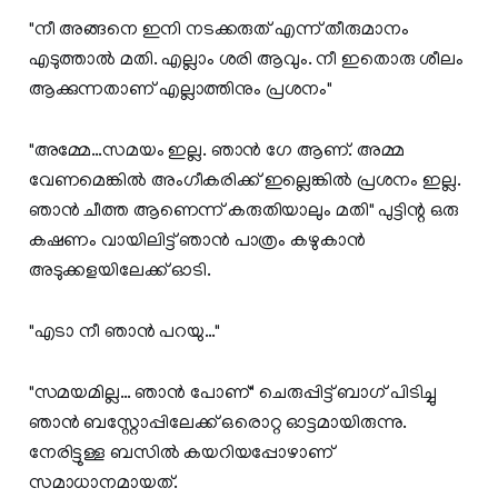
"നീ അങ്ങനെ ഇനി നടക്കരുത് എന്ന് തീരുമാനം
എടുത്താൽ മതി. എല്ലാം ശരി ആവും. നീ ഇതൊരു ശീലം
ആക്കുന്നതാണ് എല്ലാത്തിനും പ്രശനം"
"അമ്മേ…സമയം ഇല്ല. ഞാൻ ഗേ ആണ്. അമ്മ
വേണമെങ്കിൽ അംഗീകരിക്ക് ഇല്ലെങ്കിൽ പ്രശനം ഇല്ല.
ഞാൻ ചീത്ത ആണെന്ന് കരുതിയാലും മതി" പുട്ടിന്റ ഒരു
കഷണം വായിലിട്ട് ഞാൻ പാത്രം കഴുകാൻ
അടുക്കളയിലേക്ക് ഓടി.
"എടാ നീ ഞാൻ പറയു…"
"സമയമില്ല… ഞാൻ പോണ്" ചെരുപ്പിട്ട് ബാഗ് പിടിച്ചു
ഞാൻ ബസ്റ്റോപ്പിലേക്ക് ഒരൊറ്റ ഓട്ടമായിരുന്നു.
നേരിട്ടുള്ള ബസിൽ കയറിയപ്പോഴാണ്
സമാധാനമായത്.