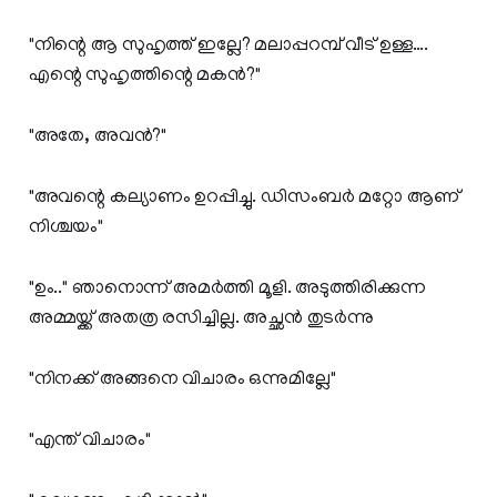
"നിന്റെ ആ സുഹൃത്ത് ഇല്ലേ? മലാപ്പറമ്പ് വീട് ഉള്ള….
എന്റെ സുഹൃത്തിന്റെ മകൻ?"
"അതേ, അവൻ?"
"അവന്റെ കല്യാണം ഉറപ്പിച്ചു. ഡിസംബർ മറ്റോ ആണ്
നിശ്ചയം"
"ഉം.." ഞാനൊന്ന് അമർത്തി മൂളി. അടുത്തിരിക്കുന്ന
അമ്മയ്ക്ക് അതത്ര രസിച്ചില്ല. അച്ഛൻ തുടർന്നു
"നിനക്ക് അങ്ങനെ വിചാരം ഒന്നുമില്ലേ"
"എന്ത് വിചാരം"