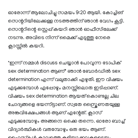
ഓരോന്ന് ആലോചിച്ചു സമയം 9:20 ആയി. കോച്ചിങ്
സെന്ററിയിലേക്കുള്ള നടത്തത്തിന് ഞാൻ വേഗം കൂട്ടി.
സെന്ററിന്റെ സ്റ്റെപ്പ് കയറി ഞാൻ ഓഫീസിലേക്ക്
നടന്നു. അവിടെ നിന്ന് മൈക്ക് എടുത്തു നേരെ
ക്ലാസ്സിൽ കയറി.
"ഇന്ന് നമ്മൾ discuss ചെയ്യാൻ പോവുന്ന ടോപിക്
sex determination ആണ്" ഞാൻ ബോർഡിൽ sex
determination എന്ന് വലുതാക്കി എഴുതി. ഈ വിഷയം
എടുക്കുമ്പോൾ എപ്പോഴും മനസ്സിലൊരു ഇടിപ്പാണ്.
വിഷയം sex determination ആയത് കൊണ്ടല്ല ചില
ചോദ്യങ്ങളെ ഭയന്നിട്ടാണ്. സ്വതേ സ്ത്രൈണതയുള്ള
അങ്കവിക്ഷേപങ്ങൾ ആണ് എന്റേത്. ക്ലാസ്
എടുക്കുമ്പോഴും അങ്ങനെ ഒക്കെ തന്നെ. ഓരോ ബാച്ച്
വിദ്യാർത്ഥികൾ വരുമ്പോഴും ഒരു ഭയം ആണ്.