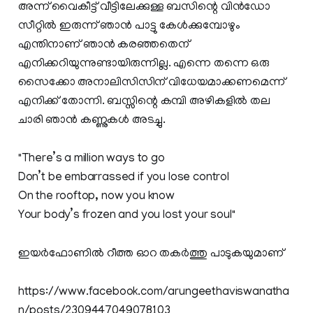
അന്ന് വൈകീട്ട് വീട്ടിലേക്കുള്ള ബസിന്റെ വിൻഡോ
സീറ്റിൽ ഇരുന്ന് ഞാൻ പാട്ടു കേൾക്കുമ്പോഴും
എന്തിനാണ് ഞാൻ കരഞ്ഞതെന്
എനിക്കറിയുന്നുണ്ടായിരുന്നില്ല. എന്നെ തന്നെ ഒരു
സൈക്കോ അനാലിസിസിന് വിധേയമാക്കണമെന്ന്
എനിക്ക് തോന്നി. ബസ്സിന്റെ കമ്പി അഴികളിൽ തല
ചാരി ഞാൻ കണ്ണുകൾ അടച്ചു.
"There’s a million ways to go
Don’t be embarrassed if you lose control
On the rooftop, now you know
Your body’s frozen and you lost your soul"
ഇയർഫോണിൽ റീത്ത ഓറ തകർത്തു പാടുകയുമാണ്
https://www.facebook.com/arungeethaviswanatha
n/posts/2309447049078103