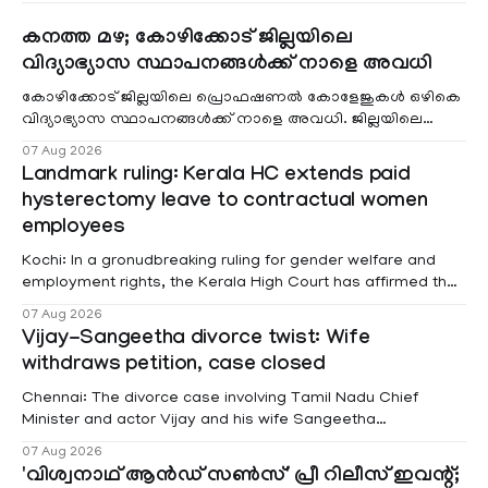
കനത്ത മഴ; കോഴിക്കോട് ജില്ലയിലെ
വിദ്യാഭ്യാസ സ്ഥാപനങ്ങൾക്ക് നാളെ അവധി
കോഴിക്കോട് ജില്ലയിലെ പ്രൊഫഷണൽ കോളേജുകൾ ഒഴികെ
വിദ്യാഭ്യാസ സ്ഥാപനങ്ങൾക്ക് നാളെ അവധി. ജില്ലയിലെ
മലയോര- തീരദേശ മേഖലകളിലും മറ്റും ശക്തമായ മഴയു
07 Aug 2026
Landmark ruling: Kerala HC extends paid
hysterectomy leave to contractual women
employees
Kochi: In a gronudbreaking ruling for gender welfare and
employment rights, the Kerala High Court has affirmed that
female contractual staff employed in government-funded
07 Aug 2026
projects are eligible for paid medical leave following
Vijay-Sangeetha divorce twist: Wife
hysterectomy surgery under the Kerala Service Rules
withdraws petition, case closed
(KSR). The court noted that since essential benefits like
maternity
Chennai: The divorce case involving Tamil Nadu Chief
Minister and actor Vijay and his wife Sangeetha
Sowrnalingam has taken a new turn after Sangeetha
07 Aug 2026
Sowrnalingam has taken a new turn after Sangeetha
'വിശ്വനാഥ് ആൻഡ് സൺസ്' പ്രീ റിലീസ് ഇവന്റ്;
reportedly withdrew the divorce petition she had filed