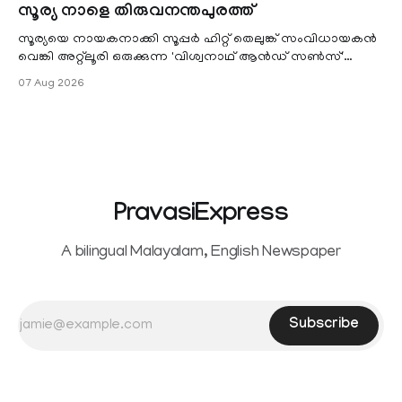
സൂര്യ നാളെ തിരുവനന്തപുരത്ത്
seeking separation from Vijay. Following the withdrawal of
the petition,
സൂര്യയെ നായകനാക്കി സൂപ്പർ ഹിറ്റ് തെലുങ്ക് സംവിധായകൻ
വെങ്കി അറ്റ്ലൂരി ഒരുക്കുന്ന 'വിശ്വനാഥ് ആൻഡ് സൺസ്'
കേരളത്തിലെ പ്രീ റിലീസ്
07 Aug 2026
PravasiExpress
A bilingual Malayalam, English Newspaper
Subscribe