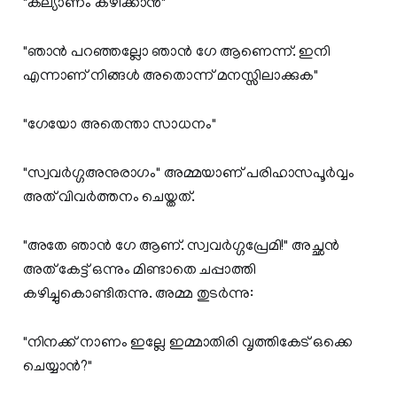
"കല്യാണം കഴിക്കാൻ"
"ഞാൻ പറഞ്ഞല്ലോ ഞാൻ ഗേ ആണെന്ന്. ഇനി
എന്നാണ് നിങ്ങൾ അതൊന്ന് മനസ്സിലാക്കുക"
"ഗേയോ അതെന്താ സാധനം"
"സ്വവർഗ്ഗഅനുരാഗം" അമ്മയാണ് പരിഹാസപൂർവ്വം
അത്‌ വിവർത്തനം ചെയ്തത്.
"അതേ ഞാൻ ഗേ ആണ്. സ്വവർഗ്ഗപ്രേമി!" അച്ഛൻ
അത് കേട്ട് ഒന്നും മിണ്ടാതെ ചപ്പാത്തി
കഴിച്ചുകൊണ്ടിരുന്നു. അമ്മ തുടർന്നു:
"നിനക്ക് നാണം ഇല്ലേ ഇമ്മാതിരി വൃത്തികേട് ഒക്കെ
ചെയ്യാൻ?"