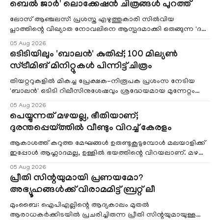
ബെൽ ജാർ' ലൊക്കേഷൻ ചിത്രങ്ങൾ പുറത്ത്
ലോസ് ആഞ്ചലസ്: പ്രശസ്ത എഴുത്തുകാരി സിൽവിയ
പ്ലാത്തിന്റെ വിഖ്യാത നോവലിനെ ആസ്പദമാക്കി ഒരുങ്ങുന്ന 'ദ
ബെൽ ജാർ' എന്ന ചിത്രത്തി
05 Aug 2026
ഒടിടിയിലും 'ബാലൻ' കുതിപ്പ്; 100 മില്യൺ
സ്ട്രീമിങ് മിനിറ്റുകൾ പിന്നിട്ട് ചിത്രം
തിയറ്ററുകളിൽ മികച്ച പ്രേക്ഷക-നിരൂപക പ്രശംസ നേടിയ
'ബാലൻ' ഒടിടി റിലീസിനുശേഷവും ശ്രദ്ധേയമായ മുന്നേറ്റം
തുടരുന്നു. സീ5-ൽ
05 Aug 2026
പെയ്യുന്നത് മഴയല്ല, ഭീതിയാണ്;
ദുരന്തപ്പെയ്ത്തിൽ വീണ്ടും വിറച്ച് കേരളം
ആകാശത്ത് കറുത്ത മേഘങ്ങൾ ഉരുണ്ടുകൂടുമ്പോൾ മലയാളിക്ക്
ഇപ്പോൾ ആഹ്ലാദമല്ല, ഉള്ളിൽ ഭയത്തിന്റെ വിറയലാണ്. മഴ
ഒരുകാലത്ത് സമൃദ്ധിയുടെയും പ്
05 Aug 2026
പ്രീതി സിന്റയുമായി പ്രണയമോ?
അഭ്യൂഹങ്ങൾക്ക് വിരാമമിട്ട് ബ്രറ്റ് ലീ
മുംബൈ: ഐപിഎല്ലിന്റെ ആദ്യകാലം മുതൽ
ആരാധകർക്കിടയിൽ പ്രചരിച്ചിരുന്ന പ്രീതി സിന്റയുമായുള്ള