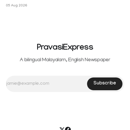
പ്രണയ അഭ്യൂഹങ്ങൾ തള്ളി മുൻ ഓസ്ട്രേലിയൻ പേ
05 Aug 2026
PravasiExpress
A bilingual Malayalam, English Newspaper
Subscribe