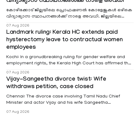
വിദ്യാഭ്യാസ സ്ഥാപനങ്ങൾക്ക് നാളെ അവധി
കോഴിക്കോട് ജില്ലയിലെ പ്രൊഫഷണൽ കോളേജുകൾ ഒഴികെ
വിദ്യാഭ്യാസ സ്ഥാപനങ്ങൾക്ക് നാളെ അവധി. ജില്ലയിലെ
മലയോര- തീരദേശ മേഖലകളിലും മറ്റും ശക്തമായ മഴയു
07 Aug 2026
Landmark ruling: Kerala HC extends paid
hysterectomy leave to contractual women
employees
Kochi: In a gronudbreaking ruling for gender welfare and
employment rights, the Kerala High Court has affirmed that
female contractual staff employed in government-funded
07 Aug 2026
projects are eligible for paid medical leave following
Vijay-Sangeetha divorce twist: Wife
hysterectomy surgery under the Kerala Service Rules
withdraws petition, case closed
(KSR). The court noted that since essential benefits like
maternity
Chennai: The divorce case involving Tamil Nadu Chief
Minister and actor Vijay and his wife Sangeetha
Sowrnalingam has taken a new turn after Sangeetha
07 Aug 2026
Sowrnalingam has taken a new turn after Sangeetha
reportedly withdrew the divorce petition she had filed
seeking separation from Vijay. Following the withdrawal of
the petition,