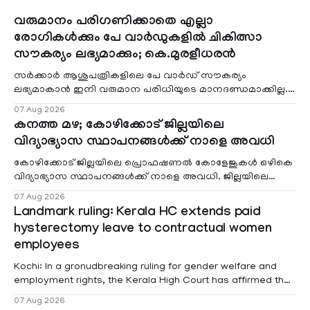
വരുമാനം പരിഗണിക്കാതെ എല്ലാ
രോഗികൾക്കും പേ വാർഡുകളിൽ ചികിത്സാ
സൗകര്യം ലഭ്യമാക്കും; കെ.മുരളീധരൻ
സർക്കാർ ആശുപത്രികളിലെ പേ വാർഡ് സൗകര്യം
ലഭ്യമാകാൻ ഇനി വരുമാന പരിധിയുടെ മാനദണ്ഡമാക്കില്ല.
വരുമാനം പരിഗണിക്കാതെ എല്ലാ രോഗികൾക്കും പേ വാർഡു
07 Aug 2026
കനത്ത മഴ; കോഴിക്കോട് ജില്ലയിലെ
വിദ്യാഭ്യാസ സ്ഥാപനങ്ങൾക്ക് നാളെ അവധി
കോഴിക്കോട് ജില്ലയിലെ പ്രൊഫഷണൽ കോളേജുകൾ ഒഴികെ
വിദ്യാഭ്യാസ സ്ഥാപനങ്ങൾക്ക് നാളെ അവധി. ജില്ലയിലെ
മലയോര- തീരദേശ മേഖലകളിലും മറ്റും ശക്തമായ മഴയു
07 Aug 2026
Landmark ruling: Kerala HC extends paid
hysterectomy leave to contractual women
employees
Kochi: In a gronudbreaking ruling for gender welfare and
employment rights, the Kerala High Court has affirmed that
female contractual staff employed in government-funded
07 Aug 2026
projects are eligible for paid medical leave following