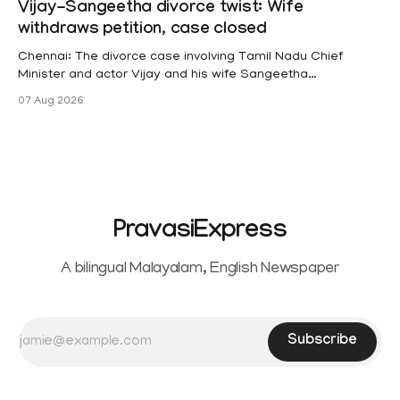
Vijay-Sangeetha divorce twist: Wife
hysterectomy surgery under the Kerala Service Rules
withdraws petition, case closed
(KSR). The court noted that since essential benefits like
maternity
Chennai: The divorce case involving Tamil Nadu Chief
Minister and actor Vijay and his wife Sangeetha
Sowrnalingam has taken a new turn after Sangeetha
07 Aug 2026
Sowrnalingam has taken a new turn after Sangeetha
reportedly withdrew the divorce petition she had filed
seeking separation from Vijay. Following the withdrawal of
the petition,
PravasiExpress
A bilingual Malayalam, English Newspaper
Subscribe