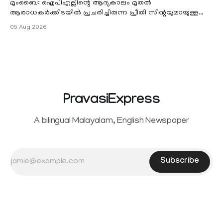
മുംബൈ: ഐപിഎല്ലിന്റെ ആദ്യകാലം മുതൽ
ആരാധകർക്കിടയിൽ പ്രചരിച്ചിരുന്ന പ്രീതി സിന്റയുമായുള്ള
പ്രണയ അഭ്യൂഹങ്ങൾ തള്ളി മുൻ ഓസ്ട്രേലിയൻ പേ
05 Aug 2026
PravasiExpress
A bilingual Malayalam, English Newspaper
Subscribe