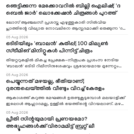
ഞെട്ടിക്കുന്ന മേക്കോവറിൽ ബില്ലി ഐലിഷ്; 'ദ
ബെൽ ജാർ' ലൊക്കേഷൻ ചിത്രങ്ങൾ പുറത്ത്
ലോസ് ആഞ്ചലസ്: പ്രശസ്ത എഴുത്തുകാരി സിൽവിയ
പ്ലാത്തിന്റെ വിഖ്യാത നോവലിനെ ആസ്പദമാക്കി ഒരുങ്ങുന്ന 'ദ
ബെൽ ജാർ' എന്ന ചിത്രത്തി
05 Aug 2026
ഒടിടിയിലും 'ബാലൻ' കുതിപ്പ്; 100 മില്യൺ
സ്ട്രീമിങ് മിനിറ്റുകൾ പിന്നിട്ട് ചിത്രം
തിയറ്ററുകളിൽ മികച്ച പ്രേക്ഷക-നിരൂപക പ്രശംസ നേടിയ
'ബാലൻ' ഒടിടി റിലീസിനുശേഷവും ശ്രദ്ധേയമായ മുന്നേറ്റം
തുടരുന്നു. സീ5-ൽ
05 Aug 2026
പെയ്യുന്നത് മഴയല്ല, ഭീതിയാണ്;
ദുരന്തപ്പെയ്ത്തിൽ വീണ്ടും വിറച്ച് കേരളം
ആകാശത്ത് കറുത്ത മേഘങ്ങൾ ഉരുണ്ടുകൂടുമ്പോൾ മലയാളിക്ക്
ഇപ്പോൾ ആഹ്ലാദമല്ല, ഉള്ളിൽ ഭയത്തിന്റെ വിറയലാണ്. മഴ
ഒരുകാലത്ത് സമൃദ്ധിയുടെയും പ്
05 Aug 2026
പ്രീതി സിന്റയുമായി പ്രണയമോ?
അഭ്യൂഹങ്ങൾക്ക് വിരാമമിട്ട് ബ്രറ്റ് ലീ