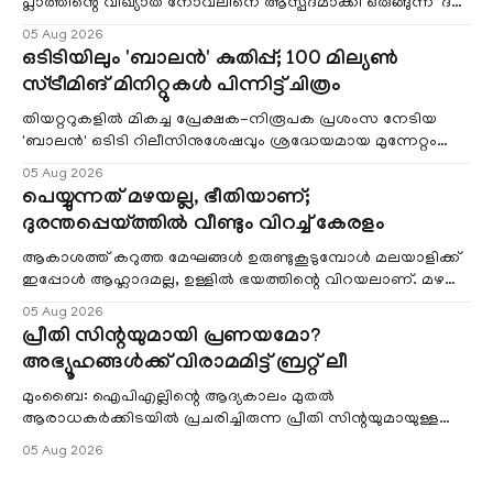
പ്ലാത്തിന്റെ വിഖ്യാത നോവലിനെ ആസ്പദമാക്കി ഒരുങ്ങുന്ന 'ദ
ബെൽ ജാർ' എന്ന ചിത്രത്തി
05 Aug 2026
ഒടിടിയിലും 'ബാലൻ' കുതിപ്പ്; 100 മില്യൺ
സ്ട്രീമിങ് മിനിറ്റുകൾ പിന്നിട്ട് ചിത്രം
തിയറ്ററുകളിൽ മികച്ച പ്രേക്ഷക-നിരൂപക പ്രശംസ നേടിയ
'ബാലൻ' ഒടിടി റിലീസിനുശേഷവും ശ്രദ്ധേയമായ മുന്നേറ്റം
തുടരുന്നു. സീ5-ൽ
05 Aug 2026
പെയ്യുന്നത് മഴയല്ല, ഭീതിയാണ്;
ദുരന്തപ്പെയ്ത്തിൽ വീണ്ടും വിറച്ച് കേരളം
ആകാശത്ത് കറുത്ത മേഘങ്ങൾ ഉരുണ്ടുകൂടുമ്പോൾ മലയാളിക്ക്
ഇപ്പോൾ ആഹ്ലാദമല്ല, ഉള്ളിൽ ഭയത്തിന്റെ വിറയലാണ്. മഴ
ഒരുകാലത്ത് സമൃദ്ധിയുടെയും പ്
05 Aug 2026
പ്രീതി സിന്റയുമായി പ്രണയമോ?
അഭ്യൂഹങ്ങൾക്ക് വിരാമമിട്ട് ബ്രറ്റ് ലീ
മുംബൈ: ഐപിഎല്ലിന്റെ ആദ്യകാലം മുതൽ
ആരാധകർക്കിടയിൽ പ്രചരിച്ചിരുന്ന പ്രീതി സിന്റയുമായുള്ള
പ്രണയ അഭ്യൂഹങ്ങൾ തള്ളി മുൻ ഓസ്ട്രേലിയൻ പേ
05 Aug 2026