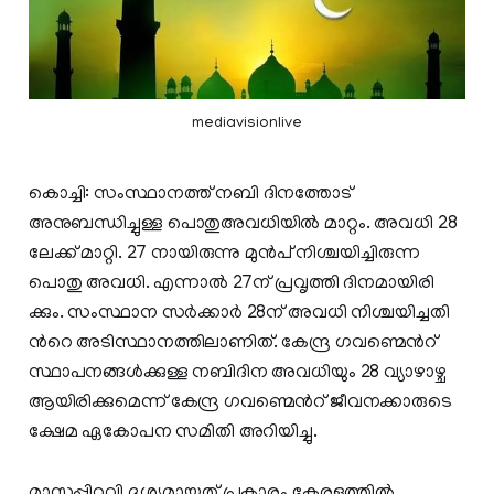
mediavisionlive
കൊ​ച്ചി: സം​സ്ഥാ​ന​ത്ത് നബി ദിനത്തോട്
അനുബന്ധിച്ചുള്ള പൊതുഅവധിയിൽ മാറ്റം. അവധി 28
ലേക്ക് മാറ്റി. 27 നായിരുന്നു മുന്‍പ് നിശ്ചയിച്ചിരുന്ന
പൊതു അവധി. എന്നാൽ 27ന് ​പ്ര​വൃ​ത്തി ദി​ന​മാ​യി​രി​
ക്കും. സം​സ്ഥാ​ന സ​ർ​ക്കാ​ർ 28ന് ​അ​വ​ധി നി​ശ്ച​യി​ച്ച​തി​
ന്‍റെ അ​ടി​സ്ഥാ​ന​ത്തി​ലാ​ണി​ത്. കേ​ന്ദ്ര ഗ​വ​ണ്മെ​ന്‍റ്
സ്ഥാ​പ​ന​ങ്ങ​ൾ​ക്കു​ള്ള ന​ബി​ദി​ന അ​വ​ധിയും 28 വ്യാ​ഴാ​ഴ്ച
ആ​യി​രി​ക്കു​മെ​ന്ന് കേ​ന്ദ്ര ഗ​വ​ണ്മെ​ന്‍റ് ജീ​വ​ന​ക്കാ​രു​ടെ
ക്ഷേ​മ ഏ​കോ​പ​ന സ​മി​തി അ​റി​യി​ച്ചു.
മാസപ്പിറവി ദൃശ്യമായത് പ്രകാരം കേരളത്തില്‍