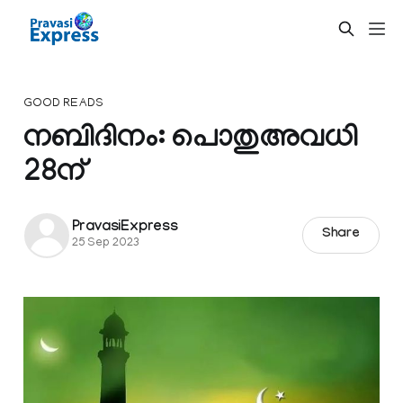
GOOD READS
നബിദിനം: പൊതുഅവധി
28ന്
PravasiExpress
Share
25 Sep 2023