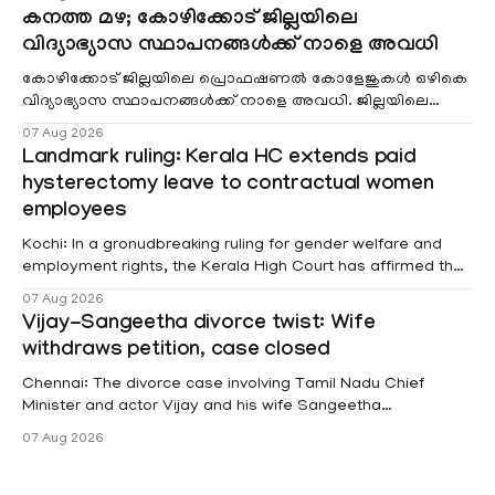
കനത്ത മഴ; കോഴിക്കോട് ജില്ലയിലെ
വിദ്യാഭ്യാസ സ്ഥാപനങ്ങൾക്ക് നാളെ അവധി
കോഴിക്കോട് ജില്ലയിലെ പ്രൊഫഷണൽ കോളേജുകൾ ഒഴികെ
വിദ്യാഭ്യാസ സ്ഥാപനങ്ങൾക്ക് നാളെ അവധി. ജില്ലയിലെ
മലയോര- തീരദേശ മേഖലകളിലും മറ്റും ശക്തമായ മഴയു
07 Aug 2026
Landmark ruling: Kerala HC extends paid
hysterectomy leave to contractual women
employees
Kochi: In a gronudbreaking ruling for gender welfare and
employment rights, the Kerala High Court has affirmed that
female contractual staff employed in government-funded
07 Aug 2026
projects are eligible for paid medical leave following
Vijay-Sangeetha divorce twist: Wife
hysterectomy surgery under the Kerala Service Rules
withdraws petition, case closed
(KSR). The court noted that since essential benefits like
maternity
Chennai: The divorce case involving Tamil Nadu Chief
Minister and actor Vijay and his wife Sangeetha
Sowrnalingam has taken a new turn after Sangeetha
07 Aug 2026
Sowrnalingam has taken a new turn after Sangeetha
reportedly withdrew the divorce petition she had filed