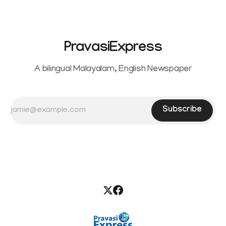
seeking separation from Vijay. Following the withdrawal of
the petition,
PravasiExpress
A bilingual Malayalam, English Newspaper
Subscribe