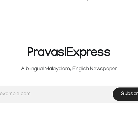
ം മറ്റും ശക്തമായ മഴയു
female contractual staff emp
government-funded projects a
for paid medical leave followi
hysterectomy surgery under t
Service Rules (KSR). The court noted
that since essential benefits l
maternity
PravasiExpress
A bilingual Malayalam, English Newspaper
Subscr