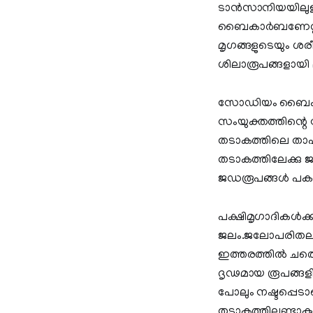
ടാന്‍സാനിയയിലുള
ബൈകാര്‍ബണേറ്റിന്
മൃഗങ്ങളുടെയും ശര
ശിലാരൂപങ്ങളായി മ
സോഡിയം ബൈകാര്‍ബ
സംയുക്തത്തിന്റെ 
തടാകത്തിലെ താപനി
തടാകത്തിലേക്കു 
ജഡരൂപങ്ങള്‍ പകര്
പക്ഷിമൃഗാദികള്‍
ജലം.ജലോപരിതലത്തി
ഇത്തരത്തില്‍ ച
ദൃഢമായ രൂപങ്ങളില
പോലും നഷ്ടപ്പെട
തടാകത്തിലുണ്ടാകുന