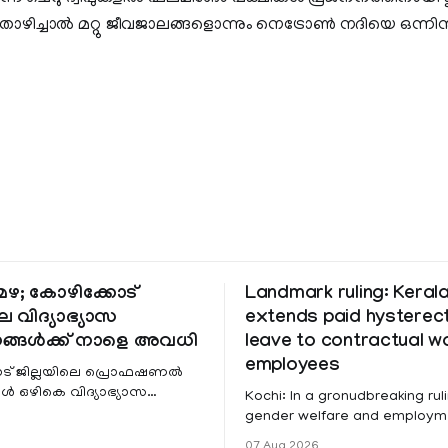
ൊഴിച്ചാല്‍ മറ്റു ജീവജാലങ്ങളൊന്നും നെട്രോണ്‍ നദിയെ ഒന്നിന
ഴ; കോഴിക്കോട്
Landmark ruling: Keral
െ വിദ്യാഭ്യാസ
extends paid hystere
ങ്ങൾക്ക് നാളെ അവധി
leave to contractual 
employees
ട് ജില്ലയിലെ പ്രൊഫഷണൽ
 ഒഴികെ വിദ്യാഭ്യാസ
Kochi: In a gronudbreaking ruli
ങൾക്ക് നാളെ അവധി.
gender welfare and employme
െ മലയോര- തീരദേശ
the Kerala High Court has aff
07 Aug 2026