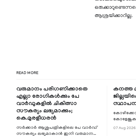
ഒരുക്കാറുണ്ടെന്നത
ആശ്രയിക്കാറില്ല.
READ MORE
വരുമാനം പരിഗണിക്കാതെ
കനത്ത മ
എല്ലാ രോഗികൾക്കും പേ
ജില്ലയില
വാർഡുകളിൽ ചികിത്സാ
സ്ഥാപന
സൗകര്യം ലഭ്യമാക്കും;
കോഴിക്കോ
കെ.മുരളീധരൻ
കോളേജുകൾ
സ്ഥാപനങ്
സർക്കാർ ആശുപത്രികളിലെ പേ വാർഡ്
07 Aug 2026
ജില്ലയില
സൗകര്യം ലഭ്യമാകാൻ ഇനി വരുമാന