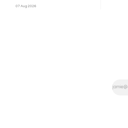
മേഖലകളിലു
പരിധിയുടെ മാനദണ്ഡമാക്കില്ല.
07 Aug 2026
വരുമാനം പരിഗണിക്കാതെ എല്ലാ
രോഗികൾക്കും പേ വാർഡു