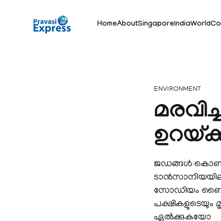
Home
About
Singapore
India
World
Co
ENVIRONMENT
മരവിച
ഉറയ്ക്
ജഡങ്ങള്‍ കൊണ്ട
ടാന്‍സാനിയയിലുള
സോഡിയം ബൈകാര്‍
പക്ഷികളുടെയും മ
ഏല്‍ക്കുകയോ