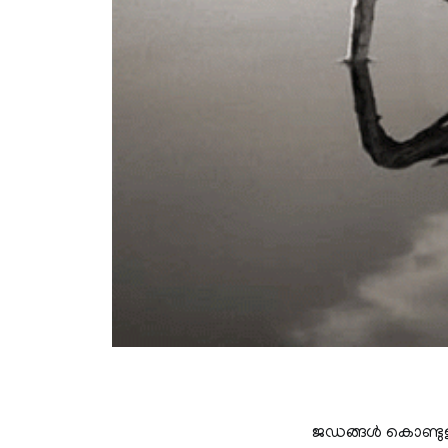
ജഡങ്ങള്‍ കൊണ്ടു