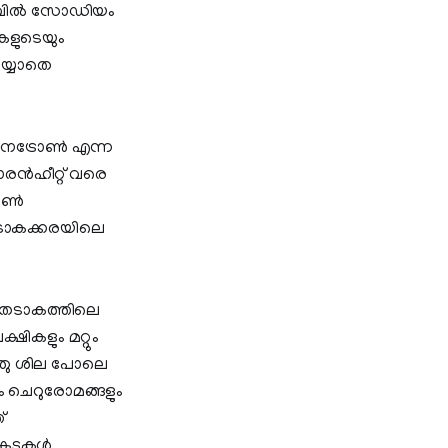
അളവില്‍ സോഡിയം
ികളുടെയും
െയ്യാതെ
ട്രോണ്‍ എന്ന
ന്‍ഹീറ്റ് വരെ
ണ്‍
 തടാകക്കരയിലെ
് തടാകത്തിലെ
ികളും മറ്റും
്ഞു ശില പോലെ
ം ചെറുരോമങ്ങളും
്
ൂടുകള്‍