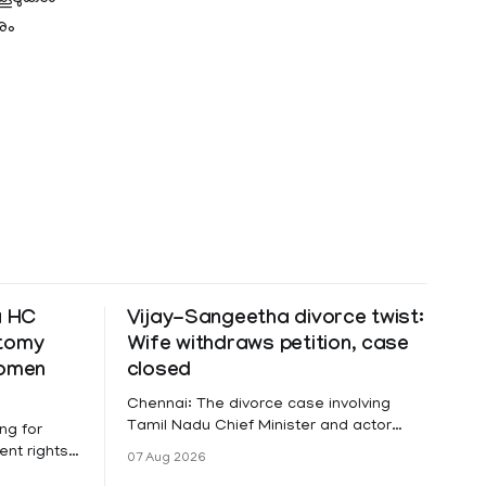
ും
a HC
Vijay-Sangeetha divorce twist:
ctomy
Wife withdraws petition, case
women
closed
Chennai: The divorce case involving
Tamil Nadu Chief Minister and actor
ng for
Vijay and his wife Sangeetha
nt rights,
07 Aug 2026
Sowrnalingam has taken a new turn
irmed that