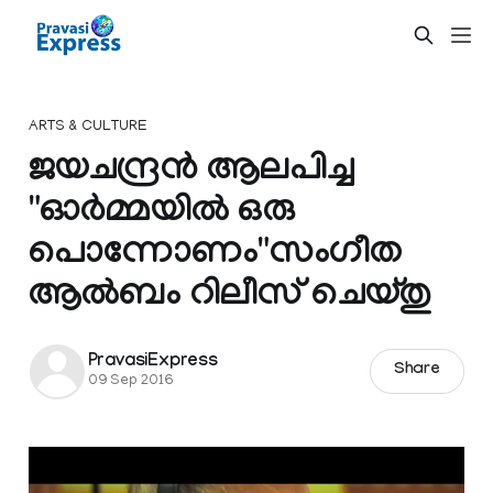
ARTS & CULTURE
ജയചന്ദ്രന്‍ ആലപിച്ച
"ഓര്‍മ്മയില്‍ ഒരു
പൊന്നോണം"സംഗീത
ആല്‍ബം റിലീസ് ചെയ്തു
PravasiExpress
Share
09 Sep 2016