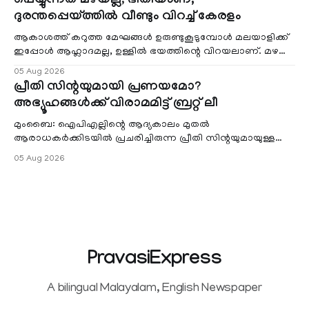
പെയ്യുന്നത് മഴയല്ല, ഭീതിയാണ്;
ദുരന്തപ്പെയ്ത്തിൽ വീണ്ടും വിറച്ച് കേരളം
ആകാശത്ത് കറുത്ത മേഘങ്ങൾ ഉരുണ്ടുകൂടുമ്പോൾ മലയാളിക്ക്
ഇപ്പോൾ ആഹ്ലാദമല്ല, ഉള്ളിൽ ഭയത്തിന്റെ വിറയലാണ്. മഴ
ഒരുകാലത്ത് സമൃദ്ധിയുടെയും പ്
05 Aug 2026
പ്രീതി സിന്റയുമായി പ്രണയമോ?
അഭ്യൂഹങ്ങൾക്ക് വിരാമമിട്ട് ബ്രറ്റ് ലീ
മുംബൈ: ഐപിഎല്ലിന്റെ ആദ്യകാലം മുതൽ
ആരാധകർക്കിടയിൽ പ്രചരിച്ചിരുന്ന പ്രീതി സിന്റയുമായുള്ള
പ്രണയ അഭ്യൂഹങ്ങൾ തള്ളി മുൻ ഓസ്ട്രേലിയൻ പേ
05 Aug 2026
PravasiExpress
A bilingual Malayalam, English Newspaper