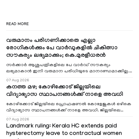
READ MORE
വരുമാനം പരിഗണിക്കാതെ എല്ലാ
രോഗികൾക്കും പേ വാർഡുകളിൽ ചികിത്സാ
സൗകര്യം ലഭ്യമാക്കും; കെ.മുരളീധരൻ
സർക്കാർ ആശുപത്രികളിലെ പേ വാർഡ് സൗകര്യം
ലഭ്യമാകാൻ ഇനി വരുമാന പരിധിയുടെ മാനദണ്ഡമാക്കില്ല.
വരുമാനം പരിഗണിക്കാതെ എല്ലാ രോഗികൾക്കും പേ വാർഡു
07 Aug 2026
കനത്ത മഴ; കോഴിക്കോട് ജില്ലയിലെ
വിദ്യാഭ്യാസ സ്ഥാപനങ്ങൾക്ക് നാളെ അവധി
കോഴിക്കോട് ജില്ലയിലെ പ്രൊഫഷണൽ കോളേജുകൾ ഒഴികെ
വിദ്യാഭ്യാസ സ്ഥാപനങ്ങൾക്ക് നാളെ അവധി. ജില്ലയിലെ
മലയോര- തീരദേശ മേഖലകളിലും മറ്റും ശക്തമായ മഴയു
07 Aug 2026
Landmark ruling: Kerala HC extends paid
hysterectomy leave to contractual women