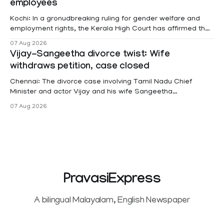
employees
Kochi: In a gronudbreaking ruling for gender welfare and
employment rights, the Kerala High Court has affirmed that
female contractual staff employed in government-funded
07 Aug 2026
projects are eligible for paid medical leave following
Vijay-Sangeetha divorce twist: Wife
hysterectomy surgery under the Kerala Service Rules
withdraws petition, case closed
(KSR). The court noted that since essential benefits like
maternity
Chennai: The divorce case involving Tamil Nadu Chief
Minister and actor Vijay and his wife Sangeetha
Sowrnalingam has taken a new turn after Sangeetha
07 Aug 2026
Sowrnalingam has taken a new turn after Sangeetha
reportedly withdrew the divorce petition she had filed
seeking separation from Vijay. Following the withdrawal of
the petition,
PravasiExpress
A bilingual Malayalam, English Newspaper